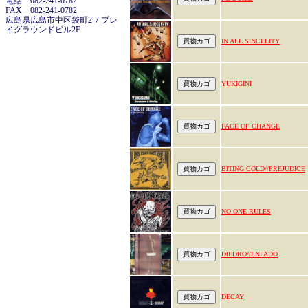
電話 082-241-0782
FAX 082-241-0782
広島県広島市中区袋町2-7 プレ
イグラウンドビル2F
IN ALL SINCELITY
YUKIGINI
FACE OF CHANGE
BITING COLD//PREJUDICE
NO ONE RULES
DIEDRO//ENFADO
DECAY