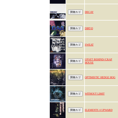
DECAY
DIRT-D
SWEAT
UPSET BEHIND//CRAP
HOUSE
OPTIMISTIC HEDGE HOG
WITHOUT LIMIT
ELEMENTS 4 UPWARD