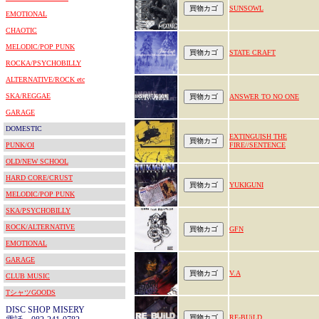
SUNSOWL
EMOTIONAL
CHAOTIC
MELODIC/POP PUNK
STATE CRAFT
ROCKA/PSYCHOBILLY
ALTERNATIVE/ROCK etc
SKA/REGGAE
ANSWER TO NO ONE
GARAGE
DOMESTIC
EXTINGUISH THE
PUNK/OI
FIRE//SENTENCE
OLD/NEW SCHOOL
HARD CORE/CRUST
YUKIGUNI
MELODIC/POP PUNK
SKA/PSYCHOBILLY
ROCK/ALTERNATIVE
GFN
EMOTIONAL
GARAGE
V.A
CLUB MUSIC
TシャツGOODS
DISC SHOP MISERY
RE-BUiLD