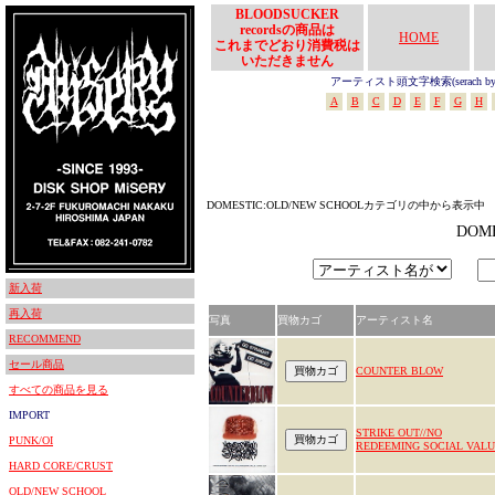
BLOODSUCKER
recordsの商品は
HOME
これまでどおり消費税は
いただきません
アーティスト頭文字検索(serach by In
A
B
C
D
E
F
G
H
DOMESTIC:OLD/NEW SCHOOLカテゴリの中から表示中
DOM
新入荷
再入荷
写真
買物カゴ
アーティスト名
RECOMMEND
セール商品
COUNTER BLOW
すべての商品を見る
IMPORT
STRIKE OUT//NO
PUNK/OI
REDEEMING SOCIAL VALU
HARD CORE/CRUST
OLD/NEW SCHOOL