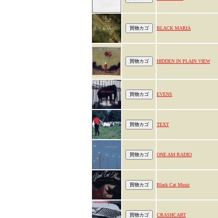
BLACK MARIA
HIDDEN IN PLAIN VIEW
EVENS
TEXT
ONE AM RADIO
Black Cat Music
CRASHCART