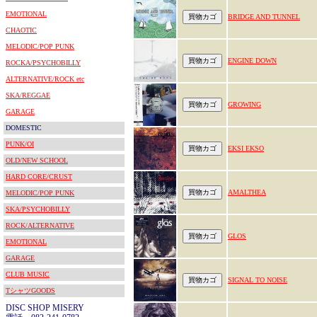
EMOTIONAL
BRIDGE AND TUNNEL
CHAOTIC
MELODIC/POP PUNK
ENGINE DOWN
ROCKA/PSYCHOBILLY
ALTERNATIVE/ROCK etc
SKA/REGGAE
GROWING
GARAGE
DOMESTIC
PUNK/OI
EKSI EKSO
OLD/NEW SCHOOL
HARD CORE/CRUST
AMALTHEA
MELODIC/POP PUNK
SKA/PSYCHOBILLY
ROCK/ALTERNATIVE
GLOS
EMOTIONAL
GARAGE
CLUB MUSIC
SIGNAL TO NOISE
TシャツGOODS
DISC SHOP MISERY