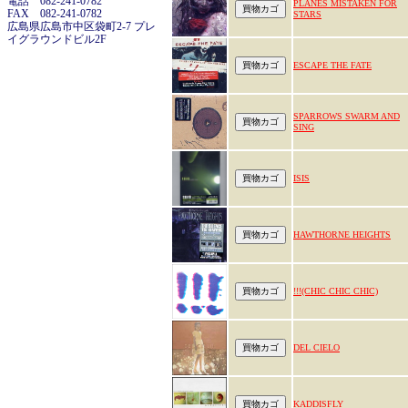
電話 082-241-0782
PLANES MISTAKEN FOR
FAX 082-241-0782
STARS
広島県広島市中区袋町2-7 プレ
イグラウンドビル2F
ESCAPE THE FATE
SPARROWS SWARM AND
SING
ISIS
HAWTHORNE HEIGHTS
!!!(CHIC CHIC CHIC)
DEL CIELO
KADDISFLY