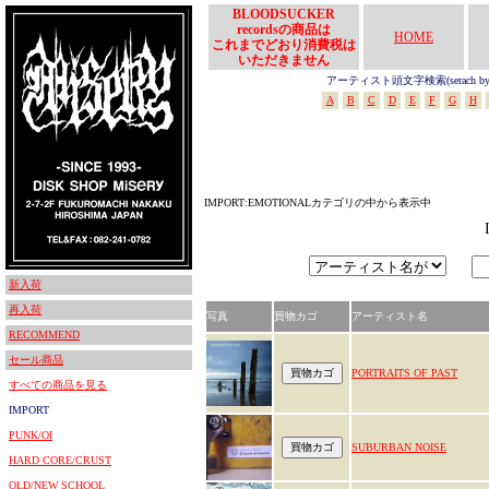
BLOODSUCKER
recordsの商品は
HOME
これまでどおり消費税は
いただきません
アーティスト頭文字検索(serach by In
A
B
C
D
E
F
G
H
IMPORT:EMOTIONALカテゴリの中から表示中
新入荷
再入荷
写真
買物カゴ
アーティスト名
RECOMMEND
セール商品
PORTRAITS OF PAST
すべての商品を見る
IMPORT
PUNK/OI
SUBURBAN NOISE
HARD CORE/CRUST
OLD/NEW SCHOOL