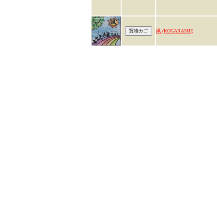
凩 (KOGARASHI)