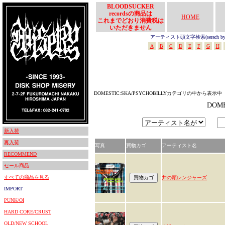
BLOODSUCKER
recordsの商品は
HOME
これまでどおり消費税は
いただきません
アーティスト頭文字検索(serach by In
A
B
C
D
E
F
G
H
DOMESTIC:SKA/PSYCHOBILLYカテゴリの中から表示中
DOM
新入荷
再入荷
写真
買物カゴ
アーティスト名
RECOMMEND
セール商品
すべての商品を見る
井の頭レンジャーズ
IMPORT
PUNK/OI
HARD CORE/CRUST
OLD/NEW SCHOOL