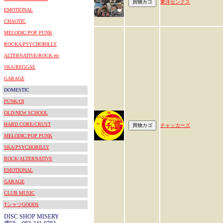
東洋センクス
EMOTIONAL
CHAOTIC
MELODIC/POP PUNK
ROCKA/PSYCHOBILLY
ALTERNATIVE/ROCK etc
SKA/REGGAE
GARAGE
DOMESTIC
PUNK/OI
OLD/NEW SCHOOL
HARD CORE/CRUST
チャッカーズ
MELODIC/POP PUNK
SKA/PSYCHOBILLY
ROCK/ALTERNATIVE
EMOTIONAL
GARAGE
CLUB MUSIC
TシャツGOODS
DISC SHOP MISERY