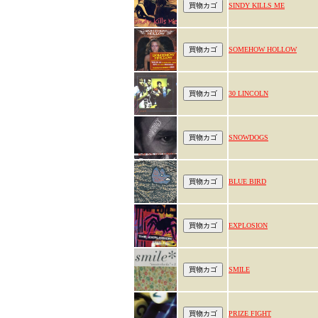
SINDY KILLS ME
SOMEHOW HOLLOW
30 LINCOLN
SNOWDOGS
BLUE BIRD
EXPLOSION
SMILE
PRIZE FIGHT