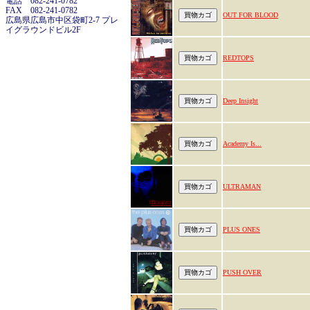
電話 082-241-0782
FAX 082-241-0782
OUT FOR BLOOD
広島県広島市中区袋町2-7 プレ
イグラウンドビル2F
REDTOPS
Deep Insight
Academy Is...
ULTRAMAN
PLUS ONES
PUSH OVER