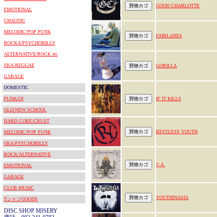
GOOD CHARLOTTE
EMOTIONAL
CHAOTIC
MELODIC/POP PUNK
FAIRLANES
ROCKA/PSYCHOBILLY
ALTERNATIVE/ROCK etc
SKA/REGGAE
GORILLA
GARAGE
DOMESTIC
PUNK/OI
IF IT KILLS
OLD/NEW SCHOOL
HARD CORE/CRUST
RESTLESS YOUTH
MELODIC/POP PUNK
SKA/PSYCHOBILLY
ROCK/ALTERNATIVE
V.A.
EMOTIONAL
GARAGE
CLUB MUSIC
YOUTHINASIA
TシャツGOODS
DISC SHOP MISERY