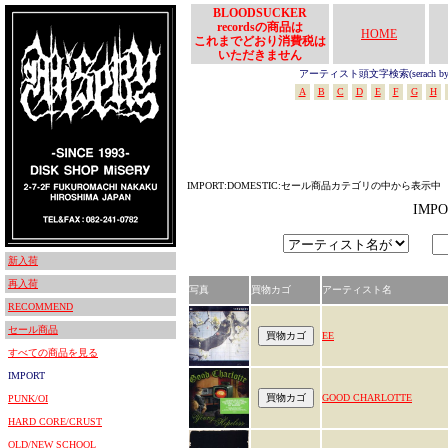
BLOODSUCKER
recordsの商品は
HOME
これまでどおり消費税は
いただきません
アーティスト頭文字検索(serach by In
A
B
C
D
E
F
G
H
IMPORT:DOMESTIC:セール商品カテゴリの中から表示中
IMP
新入荷
再入荷
写真
買物カゴ
アーティスト名
RECOMMEND
セール商品
EE
すべての商品を見る
IMPORT
GOOD CHARLOTTE
PUNK/OI
HARD CORE/CRUST
OLD/NEW SCHOOL