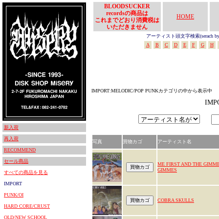
BLOODSUCKER
recordsの商品は
HOME
これまでどおり消費税は
いただきません
アーティスト頭文字検索(serach by In
A
B
C
D
E
F
G
H
IMPORT:MELODIC/POP PUNKカテゴリの中から表示中
IM
新入荷
再入荷
写真
買物カゴ
アーティスト名
RECOMMEND
セール商品
ME FIRST AND THE GIMM
GIMMES
すべての商品を見る
IMPORT
PUNK/OI
COBRA SKULLS
HARD CORE/CRUST
OLD/NEW SCHOOL