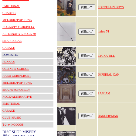
EMOTIONAL
PORCELAIN BOYS
CHAOTIC
MELODIC/POP PUNK
ROCKA/PSYCHOBILLY
torino 74
ALTERNATIVE/ROCK etc
SKA/REGGAE
GARAGE
DOMESTIC
LYCKA TILL
PUNK/OI
OLD/NEW SCHOOL
IMPERIAL CAN
HARD CORE/CRUST
MELODIC/POP PUNK
SKA/PSYCHOBILLY
SAMIAM
ROCK/ALTERNATIVE
EMOTIONAL
GARAGE
DANGER!MAN
CLUB MUSIC
TシャツGOODS
DISC SHOP MISERY