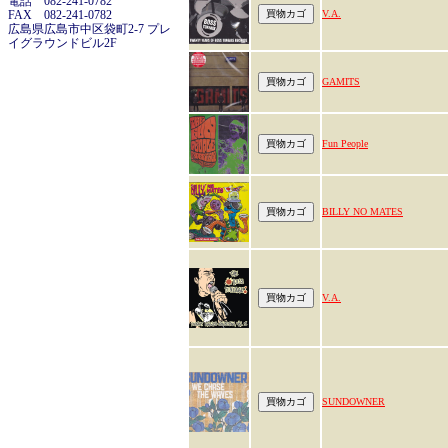
電話 082-241-0782
FAX 082-241-0782
V.A.
広島県広島市中区袋町2-7 プレ
イグラウンドビル2F
GAMITS
Fun People
BILLY NO MATES
V.A.
SUNDOWNER