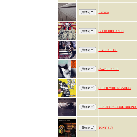
Ramona
GOOD RIDDANCE
RIVELARDES
JAWBREAKER
SUPER WHITE GARLIC
BEAUTY SCHOOL DROPO
TONY SLY