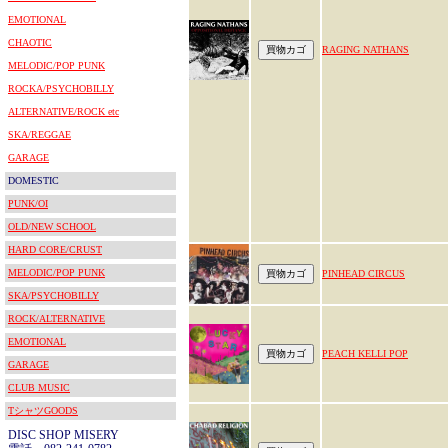
EMOTIONAL
CHAOTIC
RAGING NATHANS
MELODIC/POP PUNK
ROCKA/PSYCHOBILLY
ALTERNATIVE/ROCK etc
SKA/REGGAE
GARAGE
DOMESTIC
PUNK/OI
OLD/NEW SCHOOL
HARD CORE/CRUST
MELODIC/POP PUNK
PINHEAD CIRCUS
SKA/PSYCHOBILLY
ROCK/ALTERNATIVE
EMOTIONAL
PEACH KELLI POP
GARAGE
CLUB MUSIC
TシャツGOODS
DISC SHOP MISERY