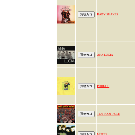
BABY SHAKES
ANA LUCIA
POHGOH
TEN FOOT POLE
MUFFS