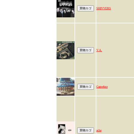
SHIVVERS
V.A.
Gameface
ache