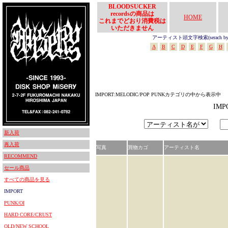
BLOODSUCKER
recordsの商品は
HOME
これまでどおり消費税は
いただきません
アーティスト頭文字検索(serach by In
A
B
C
D
E
F
G
H
IMPORT:MELODIC/POP PUNKカテゴリの中から表示中
IM
新入荷
再入荷
写真
買物カゴ
アーティスト名
RECOMMEND
セール商品
すべての商品を見る
IMPORT
PUNK/OI
HARD CORE/CRUST
OLD/NEW SCHOOL