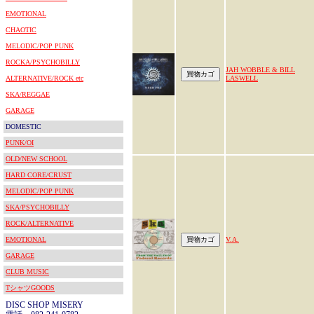
EMOTIONAL
CHAOTIC
MELODIC/POP PUNK
ROCKA/PSYCHOBILLY
JAH WOBBLE & BILL
ALTERNATIVE/ROCK etc
LASWELL
SKA/REGGAE
GARAGE
DOMESTIC
PUNK/OI
OLD/NEW SCHOOL
HARD CORE/CRUST
MELODIC/POP PUNK
SKA/PSYCHOBILLY
ROCK/ALTERNATIVE
EMOTIONAL
V.A.
GARAGE
CLUB MUSIC
TシャツGOODS
DISC SHOP MISERY