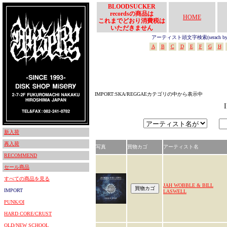
BLOODSUCKER
recordsの商品は
HOME
これまでどおり消費税は
いただきません
アーティスト頭文字検索(serach by In
A
B
C
D
E
F
G
H
IMPORT:SKA/REGGAEカテゴリの中から表示中
新入荷
再入荷
写真
買物カゴ
アーティスト名
RECOMMEND
セール商品
すべての商品を見る
JAH WOBBLE & BILL
IMPORT
LASWELL
PUNK/OI
HARD CORE/CRUST
OLD/NEW SCHOOL