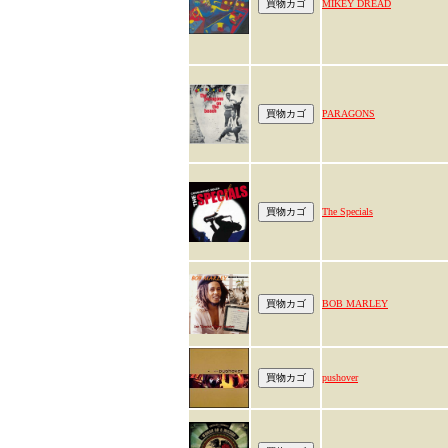
MIKEY DREAD
PARAGONS
The Specials
BOB MARLEY
pushover