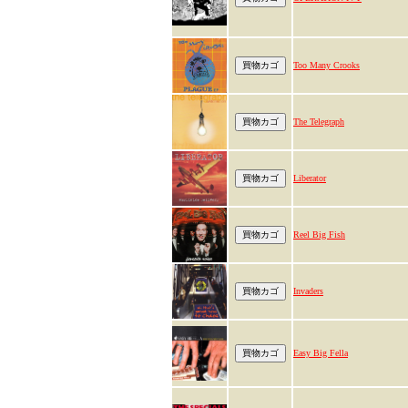
Too Many Crooks
The Telegraph
Liberator
Reel Big Fish
Invaders
Easy Big Fella