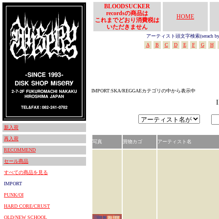
BLOODSUCKER
recordsの商品は
HOME
これまでどおり消費税は
いただきません
アーティスト頭文字検索(serach by In
A
B
C
D
E
F
G
H
IMPORT:SKA/REGGAEカテゴリの中から表示中
新入荷
再入荷
写真
買物カゴ
アーティスト名
RECOMMEND
セール商品
すべての商品を見る
IMPORT
PUNK/OI
HARD CORE/CRUST
OLD/NEW SCHOOL