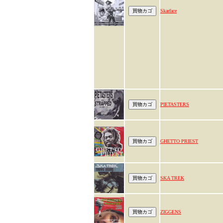
Skarface
PIETASTERS
GHETTO PRIEST
SKA TREK
ZIGGENS