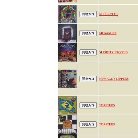
NO RESPECT
MEGANOIDI
SLIGHTLY STOOPID
NEW AGE STEPPERS
TOASTERS
TOASTERS