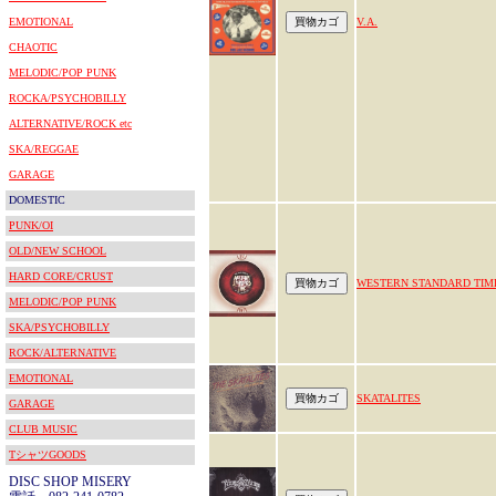
EMOTIONAL
V.A.
CHAOTIC
MELODIC/POP PUNK
ROCKA/PSYCHOBILLY
ALTERNATIVE/ROCK etc
SKA/REGGAE
GARAGE
DOMESTIC
PUNK/OI
OLD/NEW SCHOOL
HARD CORE/CRUST
WESTERN STANDARD TIM
MELODIC/POP PUNK
SKA/PSYCHOBILLY
ROCK/ALTERNATIVE
EMOTIONAL
SKATALITES
GARAGE
CLUB MUSIC
TシャツGOODS
DISC SHOP MISERY