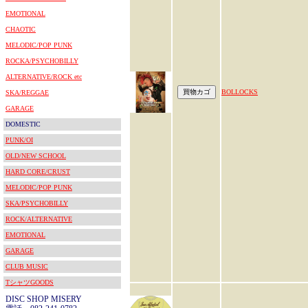
EMOTIONAL
CHAOTIC
MELODIC/POP PUNK
ROCKA/PSYCHOBILLY
ALTERNATIVE/ROCK etc
BOLLOCKS
SKA/REGGAE
GARAGE
DOMESTIC
PUNK/OI
OLD/NEW SCHOOL
HARD CORE/CRUST
MELODIC/POP PUNK
SKA/PSYCHOBILLY
ROCK/ALTERNATIVE
EMOTIONAL
GARAGE
CLUB MUSIC
TシャツGOODS
DISC SHOP MISERY