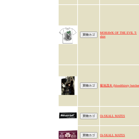
MOHAWK OF THE EVIL T-
shirt
菊池茂夫 (bloodthirsty butcher
Oi-SKALL MATES
Oi-SKALL MATES