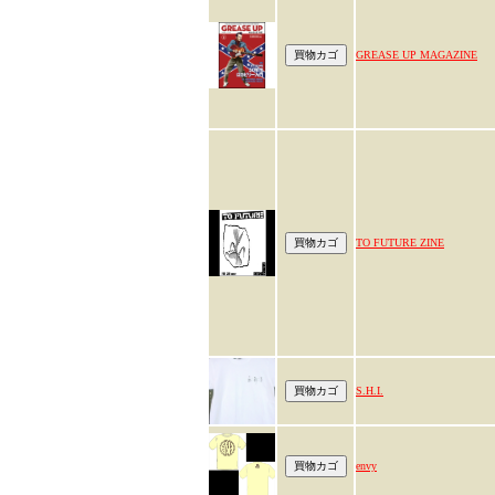
GREASE UP MAGAZINE
TO FUTURE ZINE
S.H.I.
envy