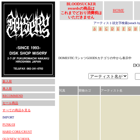
BLOODSUCKER
recordsの商品は
HOME
これまでどおり消費税は
いただきません
アーティスト頭文字検索(serach by In
A
B
C
D
E
F
G
H
DOMESTIC:TシャツGOODSカテゴリの中から表示中
D
新入荷
再入荷
写真
買物カゴ
アーティスト名
RECOMMEND
セール商品
すべての商品を見る
IMPORT
PUNK/OI
HARD CORE/CRUST
OLD/NEW SCHOOL