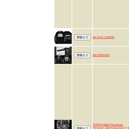
BLACK GANION
BESTHOVEN
TEPPEI MIKI Photobook
“PUBLIC DISTURBANCE” 