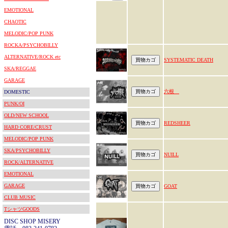
EMOTIONAL
CHAOTIC
MELODIC/POP PUNK
ROCKA/PSYCHOBILLY
ALTERNATIVE/ROCK etc
SYSTEMATIC DEATH
SKA/REGGAE
GARAGE
六根
DOMESTIC
PUNK/OI
OLD/NEW SCHOOL
REDSHEER
HARD CORE/CRUST
MELODIC/POP PUNK
SKA/PSYCHOBILLY
NUILL
ROCK/ALTERNATIVE
EMOTIONAL
GARAGE
GOAT
CLUB MUSIC
TシャツGOODS
DISC SHOP MISERY