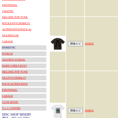
EMOTIONAL
CHAOTIC
MELODIC/POP PUNK
ROCKA/PSYCHOBILLY
ALTERNATIVE/ROCK etc
SKA/REGGAE
GARAGE
WAREZ
DOMESTIC
PUNK/OI
OLD/NEW SCHOOL
HARD CORE/CRUST
MELODIC/POP PUNK
SKA/PSYCHOBILLY
ROCK/ALTERNATIVE
EMOTIONAL
GARAGE
CLUB MUSIC
TシャツGOODS
WAREZ
DISC SHOP MISERY