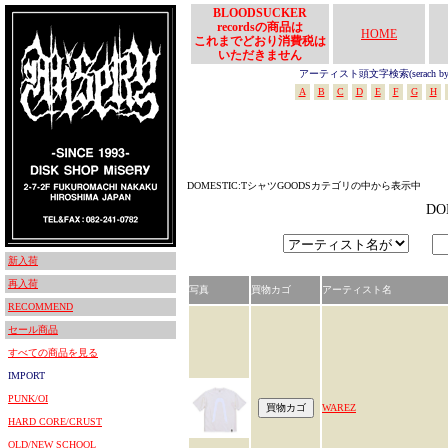
BLOODSUCKER
recordsの商品は
HOME
これまでどおり消費税は
いただきません
アーティスト頭文字検索(serach by In
A
B
C
D
E
F
G
H
DOMESTIC:TシャツGOODSカテゴリの中から表示中
D
新入荷
再入荷
写真
買物カゴ
アーティスト名
RECOMMEND
セール商品
すべての商品を見る
IMPORT
PUNK/OI
WAREZ
HARD CORE/CRUST
OLD/NEW SCHOOL