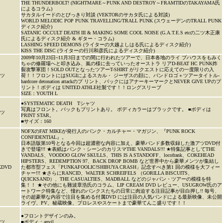
THE THUNDERBOLT! (NIGHTMARE～PUNK AND DESTROY～FRAMTIDのTAKAYAMA氏
によるコラム)
サカタルイードのとびっきり対談 (VEKTORのサカタ氏による対談)
WORLD MELODIC POP PUNK TRAVELLING/TRALL PUNK (スウェーデンのTRALL PUNK
ディスク紹介)
SATANIC OCCULT DEATH III & MAKING SOME COOL NOISE (G.A.T.E.S etcの二ツ木正康
氏によるディスク紹介 & ギター・コラム)
LASHING SPEED DEMONS (ライターの大越よしはる氏によるディスク紹介)
KISS THE DISC (ライターの行川和彦氏によるディスク紹介)
2009年10月23日~11月3日までの間に行われたツアーで、日本各地のライ ブハウスをもみく
ちゃの修羅場へと叩き込み、嵐の様に去っていったオーストラ リアD-BEAT HC PUNK炸
裂攻撃軍団！SOLD OUTとなったツアーT-SHIRT がリクエストに応えての一度限りの入
ャツ
荷！！フロントにはSUGIによるスカル・ ジーザスの顔に、バンドロゴ＋ツアータイトル-
hardcore detonation attackのプ リント、バックにはアナーキーマークとNEVER GIVE UPのプ
リント！ボディは UNITED ATHLE社製です！！ロングスリーブ
SIZE：YOUTH L
●SYSTEMATIC DEATH Tシャツ
写真はフロント。バックもプリントあり。 ボディカラーはブラックです。 ■ボディは
ャツ
PRINT STAR。
■サイズ：160
NOFXのFAT MIKEが発行人のパンク・カルチャー・マガジン、『PUNK ROCK
CONFIDENTIAL』。
日本語版第10号となる今回は超濃密な内容に加え、豪華バンド多数収録した激アツDVD付
きで登場!!! ★表紙はパンク・シーンのカリスマTHE VANDALS!!! ★特集記事としてTHE
VANDALS、VOODOO GLOW SKULLS、THIS IS A STANDOFF、locofrank、COKEHEAD
HIPSTERS、REDEMPTION 97、BACK DROP BOMB など世界中から豪華メンツが集結し
KDVD
た都市型フェス「PUNKAFOOLIC!SHIBUYA CRASH」記念すべき第1 回の模様を大フィー
チャー!!! ★さらにRANCID、WALTER SCHREIFELS （GORILLA BISCUITS、
QUICKSAND）、THE CASUALTIES、MADBALL などのジャパン・ツアーの模様を特
集！！ ★その他にも難波章浩氏のコラム、LIP CREAM DVD レビュー、USUGROW氏のア
ートワーク特集など、憧れのパンクスたちの日常に肉迫する注目記事が目白押し!! 毎号、
その超豪華な内容で注目を集める付属DVD には注目の人気バンドによる最新映像、未公開
ライヴ、PV、秘蔵映像、プロレスやスケートまで豪華てんこ盛りです！！
●フロントデザインのみ。
ャツ
■ボディ：anvil