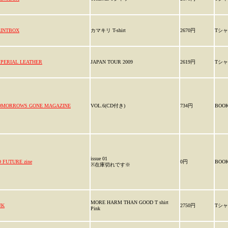
AINTBOX
カマキリ T-shirt
2670円
Tシ
MPERIAL LEATHER
JAPAN TOUR 2009
2619円
Tシ
OMORROWS GONE MAGAZINE
VOL.6(CD付き)
734円
BOO
issue 01
 FUTURE zine
0円
BOO
※在庫切れです※
MORE HARM THAN GOOD T shirt
UK
2750円
Tシ
Pink