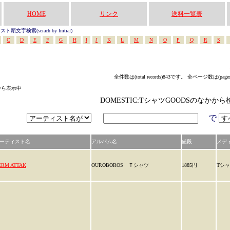
HOME
リンク
送料一覧表
頭文字検索(serach by Initial)
C
D
E
F
G
H
I
J
K
L
M
N
O
P
Q
R
S
全件数は(total records)843です。 全ページ数は(page
中から表示中
DOMESTIC:TシャツGOODSのなかか
で
ーティスト名
アルバム名
値段
メデ
ERM ATTAK
OUROBOROS Ｔシャツ
1885円
Tシ