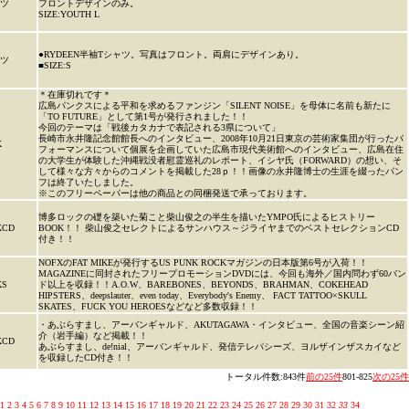
ャツ
フロントデザインのみ。
SIZE:YOUTH L
●RYDEEN半袖Tシャツ。写真はフロント。両肩にデザインあり。
ャツ
■SIZE:S
＊在庫切れです＊
広島パンクスによる平和を求めるファンジン「SILENT NOISE」を母体に名前も新たに
「TO FUTURE」として第1号が発行されました！！
今回のテーマは「戦後カタカナで表記される3県について」
長崎市永井隆記念館館長へのインタビュー、2008年10月21日東京の芸術家集団が行ったパ
K
フォーマンスについて個展を企画していた広島市現代美術館へのインタビュー、広島在住
の大学生が体験した沖縄戦没者慰霊巡礼のレポート、イシヤ氏（FORWARD）の想い、そ
して様々な方々からのコメントを掲載した28ｐ！！画像の永井隆博士の生涯を綴ったパン
フは終了いたしました。
※このフリーペーパーは他の商品との同梱発送で承っております。
博多ロックの礎を築いた菊こと柴山俊之の半生を描いたYMPO氏によるヒストリー
KCD
BOOK！！ 柴山俊之セレクトによるサンハウス～ジライヤまでのベストセレクションCD
付き！！
NOFXのFAT MIKEが発行するUS PUNK ROCKマガジンの日本版第6号が入荷！！
MAGAZINEに同封されたフリープロモーションDVDには、今回も海外／国内問わず60バン
KS
ド以上を収録！！A.O.W、BAREBONES、BEYONDS、BRAHMAN、COKEHEAD
HIPSTERS、deepslauter、even today、Everybody's Enemy、 FACT TATTOO×SKULL
SKATES、FUCK YOU HEROESなどなど多数収録！！
・あぶらすまし、アーバンギャルド、AKUTAGAWA・インタビュー、全国の音楽シーン紹
介（岩手編）など掲載！！
KCD
あぶらすまし、de!nial、アーバンギャルド、発信テレパシーズ、ヨルザインザスカイなど
を収録したCD付き！！
トータル件数:843件
前の25件
801-825
次の25件
1
2
3
4
5
6
7
8
9
10
11
12
13
14
15
16
17
18
19
20
21
22
23
24
25
26
27
28
29
30
31
32
33
34