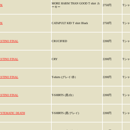
MORE HARM THAN GOOD T shirt カ
UK
2750円
Tシ
ーキー
UK
CATAPULT KID T shirt Black
2750円
Tシ
ESTINO FINAL
CRUCIFIED
2200円
Tシ
ESTINO FINAL
CRY
2200円
Tシ
ESTINO FINAL
T-shirts (グレイ/赤）
2200円
Tシ
ESTINO FINAL
T-SHIRTS (黒/白）
2200円
Tシ
YSTEMATIC DEATH
T-SHIRTS (黒/グレイ)
2200円
Tシ