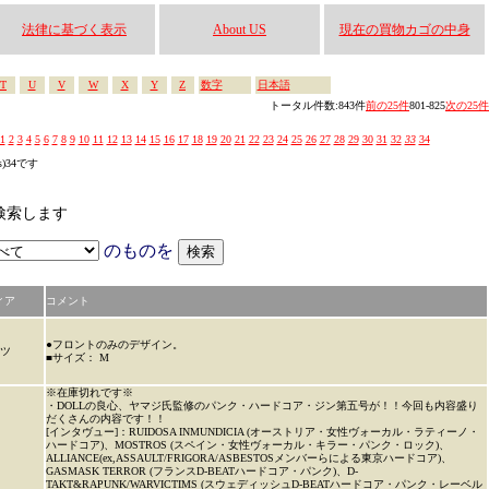
法律に基づく表示
About US
現在の買物カゴの中身
T
U
V
W
X
Y
Z
数字
日本語
トータル件数:843件
前の25件
801-825
次の25件
1
2
3
4
5
6
7
8
9
10
11
12
13
14
15
16
17
18
19
20
21
22
23
24
25
26
27
28
29
30
31
32
33
34
s)34です
ら検索します
のものを
ィア
コメント
●フロントのみのデザイン。
ャツ
■サイズ： M
※在庫切れです※
・DOLLの良心、ヤマジ氏監修のパンク・ハードコア・ジン第五号が！！今回も内容盛り
だくさんの内容です！！
[インタヴュー]：RUIDOSA INMUNDICIA (オーストリア・女性ヴォーカル・ラティーノ・
ハードコア)、MOSTROS (スペイン・女性ヴォーカル・キラー・パンク・ロック)、
ALLIANCE(ex,ASSAULT/FRIGORA/ASBESTOSメンバーらによる東京ハードコア)、
GASMASK TERROR (フランスD-BEATハードコア・パンク)、D-
TAKT&RAPUNK/WARVICTIMS (スウェディッシュD-BEATハードコア・パンク・レーベル