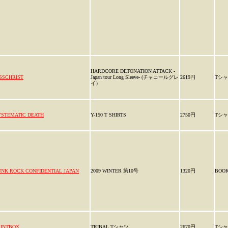
HARDCORE DETONATION ATTACK -
ISSCHRIST
Japan tour Long Sleeve- (チャコールグレ
2619円
Tシ
イ）
YSTEMATIC DEATH
Y-150 T SHIRTS
2750円
Tシ
UNK ROCK CONFIDENTIAL JAPAN
2009 WINTER 第10号
1320円
BOO
AINTBOX
TRIBAL Tシャツ
2670円
Tシ