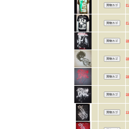
F
F
D
D
D
D
S