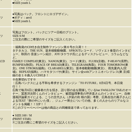
■SIZE:youth L
●写真はバック。フロントにロゴデザイン。
ャツ
■ボディ：anvil
■SIZE:youth L
写真はフロント。バックにツアー日程のプリント。
ャツ
SIZE:S/M
ご注文の際にご希望のサイズをご記入ください。
・福島発のCD付き自主制作ファンジン第６号が入荷！！
タテタカコ、THE SUN、坂本移動動物園、SPROUTレコード、ソヴィエト食堂のインタビ
ュー、秋田の 音楽シーン紹介、JOY/タケウチ氏によるディスクレビュー、コラムなどな
ど。
KCD
FAMILY COMPEAT(東京)、NANOX(東京)、コード(東京)、FLUID(京都)、P-HEAVY(長野)、
BUMPIES(秋田)、PEACE OF BREAD(東京)、TELEGRAM(鳥取)、FOUR TOMORROW(東
京)、ONE STROKE(福島)、CLARABELL(東京)、坂本移動動物園(東京) 、雨先案内人(宮
城)、REPEAT(福島)、ハマキタツバサ(東京)、サイン会withアントニオバンドレス(東 京)収
録の全１６曲入りCD付き！
※在庫切れです※
・広島パンクスによる平和を希求するファンジン「TO FUTURE」8月6日号、本日発
行！！
広島で毎月6日に被爆者の方を招き、語り部の会を開催しているbar SWALLOW TAILのオー
K
ナー、冨恵洋次郎くんのインタビュー、被団協理事長の坪井直さんのインタビュー、自称
漫画評論家ガイによる、こうの文代さん（夕凪の街 桜の国）考察、広島在住の風子さんに
よるTEXT「卵の中にいた僕」、ジュノー博士についての他、多くの人からのリアルなコ
メントを掲載！！32P！！
※このフリーペーパーは他の商品との同梱発送で承っております。
● SIZE:160 / M
ャツ
(PRINT STAR)
※ご注文の際にご希望のサイズをご記入ください。