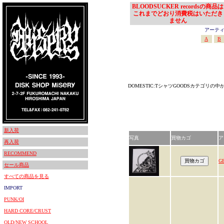
BLOODSUCKER recordsの商品は
これまでどおり消費税はいただき
ません
アーティスト
A
B
DOMESTIC:TシャツGOODSカテゴリの
新入荷
写真
買物カゴ
ア
再入荷
RECOMMEND
G
セール商品
すべての商品を見る
IMPORT
PUNK/OI
HARD CORE/CRUST
OLD/NEW SCHOOL