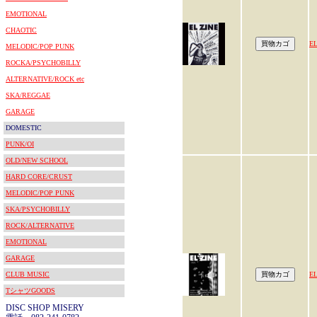
EMOTIONAL
CHAOTIC
EL
MELODIC/POP PUNK
ROCKA/PSYCHOBILLY
ALTERNATIVE/ROCK etc
SKA/REGGAE
GARAGE
DOMESTIC
PUNK/OI
OLD/NEW SCHOOL
HARD CORE/CRUST
MELODIC/POP PUNK
SKA/PSYCHOBILLY
ROCK/ALTERNATIVE
EMOTIONAL
GARAGE
CLUB MUSIC
EL
TシャツGOODS
DISC SHOP MISERY