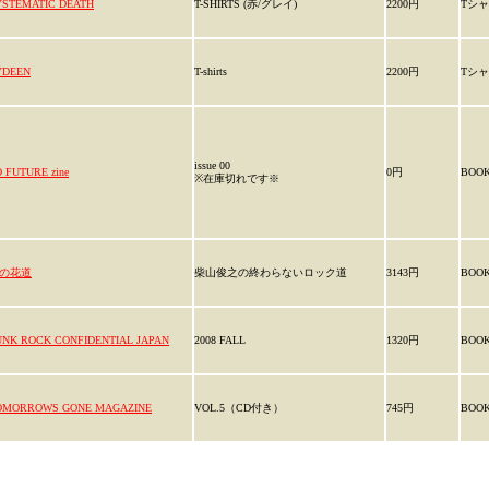
YSTEMATIC DEATH
T-SHIRTS (赤/グレイ)
2200円
Tシ
YDEEN
T-shirts
2200円
Tシ
issue 00
 FUTURE zine
0円
BOO
※在庫切れです※
の花道
柴山俊之の終わらないロック道
3143円
BOO
UNK ROCK CONFIDENTIAL JAPAN
2008 FALL
1320円
BOO
OMORROWS GONE MAGAZINE
VOL.5（CD付き）
745円
BOO