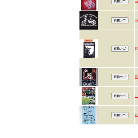
S
R
TO
菊
P
T