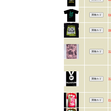
P
I
T
TO
F