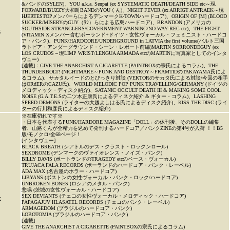
&バンドのSYLEN)、YOU a.k.a. Senpai (ex SYSTEMATIC DEATH/DEATH SIDE etc～現
FORWARD/BUZZY大和町BANDのYOUくん)、NIGHT FEVER (ex ARRIGT ANTRAEK～現
HJERTESTOPメンバーらによるデンマークK-TOWNハードコア)、ORIGIN OF [M] (BLOOD
SUCKER/MISERYのGUY（ﾜｼ）らによる広島ハードコア)、BRANDON (アメリカの
SOUTHSIDE STRANGLERS/GOVERNMENT WARNING/NO WAY REC etc)、THE FIGHT
K
(VITAMIN Xメンバー含むポーランド+ドイツ・女性ヴォーカル・フェミニスト・ハードコ
ア・パンク)、PUNK/HARDCORE/UNDERGROUND in LATVIA the first volume(バルト三国
ラトビア・アンダーグラウンド・シーン・レポート前編)MARTIN SORRONDEGUY (ex
LOS CRUDOS～現LIMP WRIST/LENGUA ARMADA etcのMARTINに写真家としてのインタ
ヴュー)
[連載]：GIVE THE ANARCHIST A CIGARETTE (PAINTBOXの宗氏によるコラム)、THE
THUNDERBOLT! (NIGHTMARE～PUNK AND DESTROY～FRAMTIDのTAKAYAMA氏によ
るコラム)、サカタルイードのとびっきり対談 (VEKTORのサカタ氏による対談/今回の相手
はORdERのCAZU氏)、WORLD MELODIC POP PUNK TRAVELLING/GERMANY (ドイツの
メロディック・ディスク紹介)、SATANIC OCCULT DEATH III & MAKING SOME COOL
NOISE (G.A.T.E.Sの二ツ木正康氏によるディスク紹介 & ギター・コラム)、LASHING
SPEED DEMONS (ライターの大越よしはる氏によるディスク紹介)、KISS THE DISC (ライ
ターの行川和彦氏によるディスク紹介)
※在庫切れです※
・日本を代表するPUNK/HARDORE MAGAZINE「DOLL」の休刊後、そのDOLLの編集
者、山路くんが全精力を込めて発刊するハードコア／パンクZINEの第4号が入荷 ！！B5
版/モノクロ/全68ページ！
[インタヴュー]
BLACK BREATH (シアトルのデス・クラスト・ロックンロール)
SEXDROME (デンマークのヴァイオレンス・ノイズ・パンク)
BILLY DAVIS (ポートランドのTRAGEDY etcのベース・ヴォーカル)
TRUJACA FALA RECORDS (ポーランドのハードコア・パンク・レーベル)
ADA MAX (名古屋のホラー・ハードコア)
LIBYANS (ボストンの女性ヴォーカル・パンク・ロック/ハードコア)
UNBROKEN BONES (ロシアのメタル・パンク)
悲鳴 (茨城の女性ヴォーカル・ハードコア)
SEX DEVIANTS (チェコの女性ヴォーカル・メロディック・ハードコア)
K
PAPAGAJUV HLASATEL RECORDS (チェコのパンク・レーベル)
ARMAGEDOM (ブラジルのハードコア・パンク)
LOBOTOMIA (ブラジルのハードコア・パンク)
[連載]
GIVE THE ANARCHIST A CIGARETTE (PAINTBOXの宗氏によるコラム)