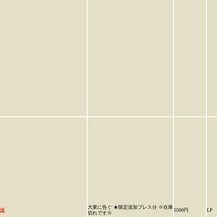
大衆に告ぐ ★限定追加プレス分 ※在庫
爆
5500円
LP
切れです※