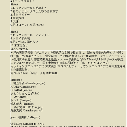
■トラックリスト：
Side A
1.ロックンロールを始めよう
2.あの子とセックスしたやつ全員殺す
3.涙とリビドー
4.家内奴隷
5.天誅
6.君はロックしか聴けない
Side B
7.ロックンロール・アディクト
8.ケロイドの唄
9.君の性欲を認めない
10.未来はない
11.ワンルーム
南洋の呪術的音楽「ガムラン」を現代的な文脈で捉え直し、新たな音楽の地平を切り開く
唯一無二の 音楽ユニット・滞空時間。 2024年に新メンバー角銅真実、ゲストミュージシャ
ン嶺川貴子を迎え 滞空時間史上最強メンバーで発表した5th AlbumのLPがリリースが決定。
ジャンルや カテゴリー、国や土地から自由に羽ばたく「鳥」たちがコンセプト。
カッティングエンジニアに 武沢茂(日本コロムビア）、サウンドエンジニアに内田直之を迎
えた最高傑作。
前作4th Album「Majo」より３曲追加。
Member：
川村亘平斎 (Gamelan,vo,per)
HAMA (Gamelan,per)
GO ARAI (Violin)
さとうじゅんこ (Voice)
AYA (Bass)
トンチ (Steelpan)
鈴木雄大 (Trumpet)
あだち麗三郎 (Sax,per)
角銅真実 (Gamelan,per,vo)
guest: 嶺川貴子 (Key,vo)
滞空時間 TAIKUH JIKANG