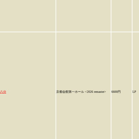
八分
京都会館第一ホール <2026 remaster>
6600円
LP