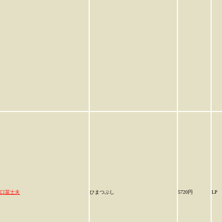
口冨士夫
ひまつぶし
5720円
LP