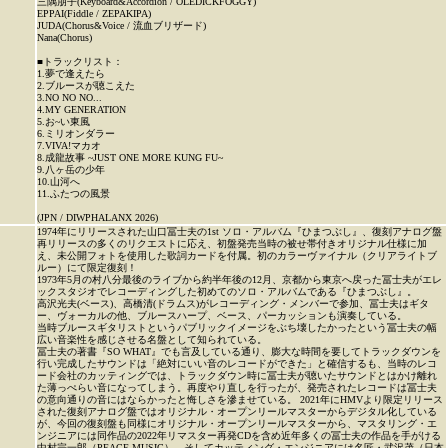
三隅朋子(Keyboard&Accordion / OLEDICKFOGGY)
EPPAI(Fiddle / ZEPAKIPA)
JUDA(Chorus&Voice / 流血ブリザード)
Nana(Chorus)
■トラックリスト：
1.夢で逢えたら
2.ブルースが聴こえた
3.NO NO NO...
4.MY GENERATION
5.お~い東風
6.ミリオンダラー
7.VIVA!マカオ
8.成龍故事 ~JUST ONE MORE KUNG FU~
9.八ヶ岳の少年
10.山河へ
11.ふたつの風景
(JPN / DIWPHALANX 2026)
1974年にリリースされた山口冨士夫の1st ソロ・アルバム『ひまつぶし』、復刻アナログ盤
再リリースの多くのリクエストに応え、初盤発売当時の被せ帯付きオリジナル仕様に加
え、未公開フォトを使用した歌詞カードを付属。初のカラーヴァイナル（クリアライトブ
ルー）にて限定復刻！
1973年5月の村八分最後のライブから約半年後の12月、京都から東京へ戻った冨士夫がエレ
ックスタジオでレコーディングした初めてのソロ・アルバムである『ひまつぶし』。
高沢光夫(ベース)、高橋清(ドラムス)がレコーディング・メンバーで参加、冨士夫はギタ
ー、ヴォーカルの他、ブルースハープ、ベース、パーカッションも演奏している。
当時ブルースギタリストというパブリックイメージをぶち壊したかったという冨士夫の幅
広い音楽性を感じさせる名盤として知られている。
冨士夫の著書『SO WHAT』でも言及している通り、膨大な時間を要してトラックダウンを
行い完成したサウンドは「絶対にいい音のレコードができた」と確信するも、当時のレコ
ード会社のカッティングでは、トラックダウン時に冨士夫が聴いたサウンドとはかけ離れ
た薄っぺらい音になってしまう。再度やり直しを行ったが、発売されたレコードは冨士夫
の意向通りの音にはならかったと悔しさを滲ませている。 2021年にHMVより限定リリース
された復刻アナログ盤ではオリジナル・オープンリールマスターからデジタル化している
が、今回の復刻盤も同様にオリジナル・オープンリールマスターから、マスタリング・エ
ンジニアには同作品の2022年リマスター再発CDを含め近年多くの冨士夫の作品を手がける
中村宗一郎（PEACE MUSIC）、そしてカッティング・エンジニアには名匠・武沢茂（日本