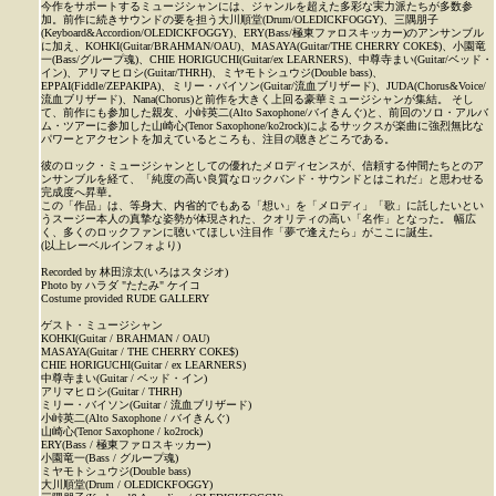
今作をサポートするミュージシャンには、ジャンルを超えた多彩な実力派たちが多数参
加。前作に続きサウンドの要を担う大川順堂(Drum/OLEDICKFOGGY)、三隅朋子
(Keyboard&Accordion/OLEDICKFOGGY)、ERY(Bass/極東ファロスキッカー)のアンサンブル
に加え、KOHKI(Guitar/BRAHMAN/OAU)、MASAYA(Guitar/THE CHERRY COKE$)、小園竜
一(Bass/グループ魂)、CHIE HORIGUCHI(Guitar/ex LEARNERS)、中尊寺まい(Guitar/ベッド・
イン)、アリマヒロシ(Guitar/THRH)、ミヤモトシュウジ(Double bass)、
EPPAI(Fiddle/ZEPAKIPA)、ミリー・バイソン(Guitar/流血ブリザード)、JUDA(Chorus&Voice/
流血ブリザード)、Nana(Chorus)と前作を大きく上回る豪華ミュージシャンが集結。 そし
て、前作にも参加した親友、小峠英二(Alto Saxophone/バイきんぐ)と、前回のソロ・アルバ
ム・ツアーに参加した山崎心(Tenor Saxophone/ko2rock)によるサックスが楽曲に強烈無比な
パワーとアクセントを加えているところも、注目の聴きどころである。
彼のロック・ミュージシャンとしての優れたメロディセンスが、信頼する仲間たちとのア
ンサンブルを経て、「純度の高い良質なロックバンド・サウンドとはこれだ」と思わせる
完成度へ昇華。
この「作品」は、等身大、内省的でもある「想い」を「メロディ」「歌」に託したいとい
うスージー本人の真摯な姿勢が体現された、クオリティの高い「名作」となった。 幅広
く、多くのロックファンに聴いてほしい注目作「夢で逢えたら」がここに誕生。
(以上レーベルインフォより)
Recorded by 林田涼太(いろはスタジオ)
Photo by ハラダ "たたみ" ケイコ
Costume provided RUDE GALLERY
ゲスト・ミュージシャン
KOHKI(Guitar / BRAHMAN / OAU)
MASAYA(Guitar / THE CHERRY COKE$)
CHIE HORIGUCHI(Guitar / ex LEARNERS)
中尊寺まい(Guitar / ベッド・イン)
アリマヒロシ(Guitar / THRH)
ミリー・バイソン(Guitar / 流血ブリザード)
小峠英二(Alto Saxophone / バイきんぐ)
山崎心(Tenor Saxophone / ko2rock)
ERY(Bass / 極東ファロスキッカー)
小園竜一(Bass / グループ魂)
ミヤモトシュウジ(Double bass)
大川順堂(Drum / OLEDICKFOGGY)