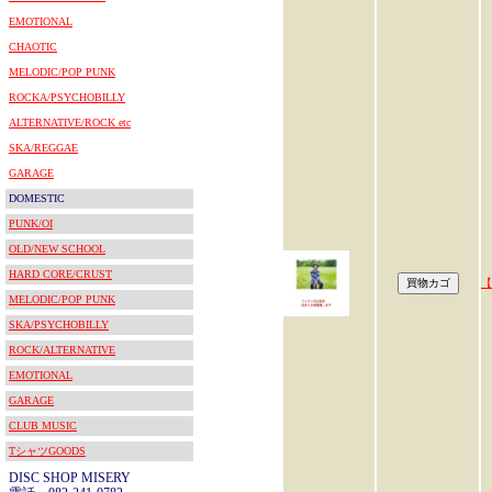
EMOTIONAL
CHAOTIC
MELODIC/POP PUNK
ROCKA/PSYCHOBILLY
ALTERNATIVE/ROCK etc
SKA/REGGAE
GARAGE
DOMESTIC
PUNK/OI
OLD/NEW SCHOOL
HARD CORE/CRUST
【
MELODIC/POP PUNK
SKA/PSYCHOBILLY
ROCK/ALTERNATIVE
EMOTIONAL
GARAGE
CLUB MUSIC
TシャツGOODS
DISC SHOP MISERY