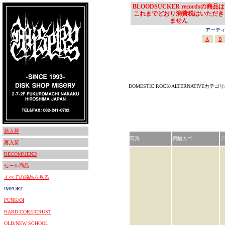
BLOODSUCKER recordsの商品は
これまでどおり消費税はいただき
ません
アーティスト
A
B
DOMESTIC:ROCK/ALTERNATIVEカ
新入荷
写真
買物カゴ
ア
再入荷
RECOMMEND
セール商品
すべての商品を見る
IMPORT
PUNK/OI
HARD CORE/CRUST
OLD/NEW SCHOOL