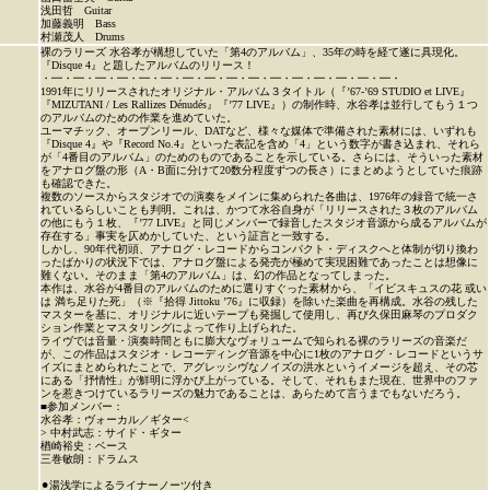
浅田哲 Guitar
加藤義明 Bass
村瀬茂人 Drums
裸のラリーズ 水谷孝が構想していた「第4のアルバム」、35年の時を経て遂に具現化。
『Disque 4』と題したアルバムのリリース！
・━・━・━・━・━・━・━・━・━・━・━・━・━・━・━・━・
1991年にリリースされたオリジナル・アルバム３タイトル（『’67-’69 STUDIO et LIVE』
『MIZUTANI / Les Rallizes Dénudés』『’77 LIVE』）の制作時、水谷孝は並行してもう１つ
のアルバムのための作業を進めていた。
ユーマチック、オープンリール、DATなど、様々な媒体で準備された素材には、いずれも
『Disque 4』や『Record No.4』といった表記を含め「4」という数字が書き込まれ、それら
が「4番目のアルバム」のためのものであることを示している。さらには、そういった素材
をアナログ盤の形（A・B面に分けて20数分程度ずつの長さ）にまとめようとしていた痕跡
も確認できた。
複数のソースからスタジオでの演奏をメインに集められた各曲は、1976年の録音で統一さ
れているらしいことも判明。これは、かつて水谷自身が「リリースされた３枚のアルバム
の他にもう１枚、『’77 LIVE』と同じメンバーで録音したスタジオ音源から成るアルバムが
存在する」事実を仄めかしていた、という証言と一致する。
しかし、90年代初頭、アナログ・レコードからコンパクト・ディスクへと体制が切り換わ
ったばかりの状況下では、アナログ盤による発売が極めて実現困難であったことは想像に
難くない。そのまま「第4のアルバム」は、幻の作品となってしまった。
本作は、水谷が4番目のアルバムのために選りすぐった素材から、「イビスキュスの花 或い
は 満ち足りた死」（※『拾得 Jittoku ’76』に収録）を除いた楽曲を再構成。水谷の残した
マスターを基に、オリジナルに近いテープも発掘して使用し、再び久保田麻琴のプロダク
ション作業とマスタリングによって作り上げられた。
ライヴでは音量・演奏時間ともに膨大なヴォリュームで知られる裸のラリーズの音楽だ
が、この作品はスタジオ・レコーディング音源を中心に1枚のアナログ・レコードというサ
イズにまとめられたことで、アグレッシヴなノイズの洪水というイメージを超え、その芯
にある「抒情性」が鮮明に浮かび上がっている。そして、それもまた現在、世界中のファ
ンを惹きつけているラリーズの魅力であることは、あらためて言うまでもないだろう。
■参加メンバー：
水谷孝：ヴォーカル／ギター<
> 中村武志：サイド・ギター
楢崎裕史：ベース
三巻敏朗：ドラムス
⚫︎湯浅学によるライナーノーツ付き