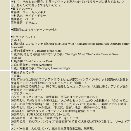
そして、それもまた現在、世界中のファンを惹きつけているラリーズの魅力であること
は、あらためて言うまでもないだろう。
■参加メンバー：
水谷孝：ヴォーカル／ギター
中村武志：サイド・ギター
楢崎裕史：ベース
三巻敏朗：ドラムス
⚫︎湯浅学によるライナーノーツ付き
■トラックリスト：
[Side A]
1. 黒い悲しみのロマンセ 或いはFallin’ Love With / Romance of the Black Pain Otherwise Fallin’
Love With
2. 夜の収獲者たち / Reapers of the Night
3. 夜の風 そして 夜明けのロウソクの炎 / The Night Wind, The Candle Flame at Dawn
[Side B]
1. 鳥の声 / Bird Calls in the Dusk
2. 白い目覚め / White Awakening
3. 夜、暗殺者の夜 / The Night, Assassin's Night
※在庫切れです※
『自爆』
12月17日(水)に渋谷クラブクアトロで行われた初ワンマンライブ(チケット完売)が大反響を
巻き起こしている目玉のロックンロールバンド『自爆』！
当日会場限定で発売され、瞬く間に完売となった1stアルバム『大衆に告ぐ』アナログ盤が
数量限定にて全国発売！
＜プロフィール＞
パンク、ロックンロール、学生運動。目玉のロックンロールバンド。
2023年5月、Vo/Gt ササキがSNS上に「あの子とセックスしたやつ全員殺す」「かかってこ
いよ」の自主制作音源を公開。それに反応したメンバーたちが集い、同8月にバンド結成。
2024年1月、現メンバーが集結。 下北沢、新宿、池袋、SNSを中心に活動。
2025年4月、初のスタジオレコーディング音源4曲を配信リリース。
2025年7月、FUJI ROCK FESTIVAL‘25へ出演。
2025年11月、1stアルバム『大衆に告ぐ』をリリース。
2025年12月、初のワンマンライブ“自爆宣言”を渋谷 CLUB QUATTROで敢行し、ソールドア
ウト。
メンバー全員、人生初バンド。完全自主運営自主活動。無所属。