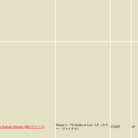
Disque 4 - ‘76 Studio et Live - LP（カラ
es Rallizes Dénudés (裸のラリーズ)
5720円
LP
ー・ヴァイナル）