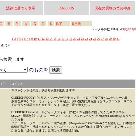
法律に基づく表示
About US
現在の買物カゴの中身
T
U
V
W
X
Y
Z
数字
日本語
トータル件数:751件1-25
次の25件
1
2
3
4
5
6
7
8
9
10
11
12
13
14
15
16
17
18
19
20
21
22
23
24
25
26
27
28
29
30
31
s)31です
なかから検索します
のものを
ィア
コメント
※ジャケットは未定、決まり次第掲載します※
OLEDICKFOGGYギタリスト”スージー”がセカンド・ソロ・フルアルバムをリリース!!
多彩な豪華ゲスト・ミュージシャンを迎え、深い魅力に満ち溢れるロックバンド・サウン
ドの傑作が網羅された全11曲。タイトルは「夢で逢えたら」。
OLEDICKFOGGY(オールディックフォギー)の数々の名曲を作曲してきたギタリスト、
SUZZY -須藤慈郎- による、セカンド・ソロ・フルアルバムがDiwphalanx Recordsよりリリー
スされる。
ファースト・ソロ・アルバム「僕の正体」(Diwphalanx/PX377/2024)にて披露した、日本語の
叙情的歌詞と、洗練されたロックバンド・スタイルが心地よく融合された、あのサウンド
が更なる「進化」を遂げ、世間に示す傑作全11曲。