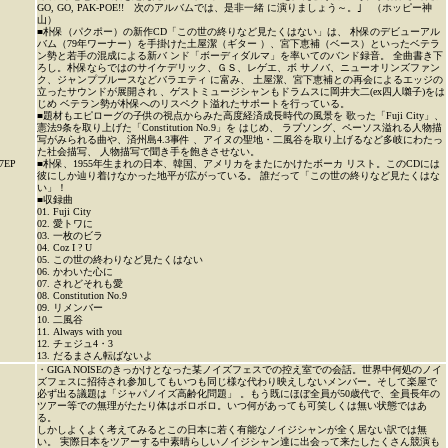
GO, GO, PAK-POE!! 次のアルバムでは、是非一緒 に演りましょう～。｣ （ホッピー神
山）
■朴保（パクポー）の新作CD「この世の終りなど見たくはない」は、 朴保のデビューアル
バム（79年ワーナー）を手掛けた土屋潔（ギター ）、宮下恵補（ベース）といったベテラ
ン勢と若手の混成による新バ ンド「ボーディダルマ」を率いてのバンド録音。 全曲書き下
ろし。朴保ならではのサイケデリック、ＧＳ、レゲエ、ボ サノバ、ニューオリンズファン
ク、ジャンプブルースなどバラエティ に富み、 土屋潔、宮下恵補との再会によるエッジの
立ったサウンドが展開され 、ゲストミュージシャンもドラムスに岡井大二(ex四人囃子)をは
じめ ベテラン勢が朴保へのリスペクト溢れたサポートを行っている。
■題材もエピローグの子供の視点からみた高度経済成長時代の風景を 歌った「Fuji City」、
憲法9条を取り上げた「Constitution No.9」を はじめ、 ラブソング、ペーソス溢れる人物描
写がみられる曲や、済州島4.3事件 、アイヌの聖地・二風谷を取り上げるなど多岐にわたっ
た社会描写、 人物描写で聞き手を飽きさせない。
7EP
■朴保、1955年生まれの日本、韓国、アメリカをまたにかけたボーカ リスト。このCDには
彼にしか辿り着けなかった地平が広がっている。 誰だって「この世の終りなど見たくはな
い」！
■収録曲
01. Fuji City
02. 愛トワに
03. 一枚のビラ
04. Coz I ? U
05. この世の終わりなど見たくはない
06. かわいた心に
07. されどそれも愛
08. Constitution No.9
09. リメンバー
10. 二風谷
11. Always with you
12. チェジュ4・3
13. だるまさん転ばないよ
・GIGA NOISEのきっかけとなった某ノイズフェスでの控え室での会話。世界中何処のノイ
ズフェスに招待され参加してもいつも同じ様な代わり映えしないメンバー。そして楽屋で
必ず出る議題は「ジャパノイズ高齢化問題」 。もう既にほぼ全員が50歳代で、全員長年の
ツアー等での無理がたたり体はボロボロ。いつ何があっても可笑しくは無い状態ではあ
る。
しかしよくよく考えてみるとこの日本に若く有能なノイジシャンが全く居ない訳では無
い。 実際日本をツアーする中素晴らしいノイジシャン達に出会って来たしたくさん競演も