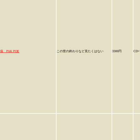
保 PAK POE
この世の終わりなど見たくはない
3300円
CD+