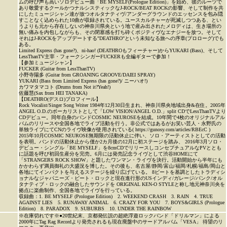
ムの呼び声も高いソロデビュー曲「BE MYSELF(Prologue Edition)」を始め、彼のルーツで
あり敬愛するクールかつナルシスティックなJ-ROCK/BEAT ROCKの影響、そして制作を共
にしたミュージシャン達が放つオルタナティヴ/アンダーグラウンドのエッセンスを包み隠
すことなく込められた10曲が収録されている。ユースカルチャーが死滅しつつある、とい
うよりも元から存在しないの神奈川県央という地で産み出されたメロディは、生き場所の
無い痛みを内包しながらも、その閉塞感を打ち砕くポジティヴなエナジーを放つ。そして
それはJ-ROCKをアップデートする"DEATHRO"という未知なる旅への序章(プロローグ)でも
ある。
Limited Express (has gone?)、ni-hao! (DEATHROもフィーチャー)からYUKARI (Bass)、そして
LessThanTV主宰・フォークシンガーFUCKERも全編ギターで参加！
【参加ミュージシャン】
FUCKER (Guitar from LessThanTV)
小野寺陽多 (Guitar from GROANING GROOVE/DAIEI SPRAY)
YUKARI (Bass from Limited Express (has gone?)/ ニーハオ!)
カワマタマコト (Drums from Not it?Yeah!)
佐藤慧(Sax from HEI TANAKA)
【DEATHRO(デスロ)プロフィール】
Rock Vocalist/Singer Song Writer 1984年12月30日生まれ、神奈川県央地域出身&在住。2005年
ANGEL O.D.のボーカリストとして「LOW VISION/ANGEL O.D.」split CDでLessThanTVより
CDデビュー。同年自身のバンドCOSMIC NEUROSEを結成。10年間で4枚のオリジナルアル
バムのリリースや全国各地でライブ活動を行う。非公式ではあるがお笑い芸人・永野氏の
単独ライブにてCNのライヴ映像が使用されている( https://gunosy.com/articles/RBEcC )
2015年10月COSMIC NEUROSE無期限の活動休止に伴い、ソロ・アーティストとしての活動
を表明。バンドの活動休止から僅か2カ月後の12月に初ステージを踏み、 2016年3月ソロ・
デビュー・シングル「BE MYSELF」を8cmCDでリリースしコンセプチュアルなPVととも
に話題を呼び初回生産分を完売。6月には発売記念ライヴとして渋谷HOMEにて
「STRANGERS ROCK SHOW」と題したワンマン・ライヴを決行。活動開始から半年にも
かかわらず満員御礼の大盛況を博した。その後も、名古屋/静岡/富山/福岡/札幌/福島/岡山と
各地にてインパクトを与えるステージを繰り広げている。 8ビートを基調としたトラディシ
ョナルなジャパニーズ・ビート・ロックと現在進行形のUSインディ/ガレージ/パンク/オル
タナティブ・ロックの融合したサウンドを ORIGINAL KEN-O STYLEと称し地元神奈川央を
拠点に楽曲制作、全国各地でライヴを行っている。
収録曲：1. BE MYSELF (Prologue Edition) 2. WEEKEND CRASH 3. RAIN 4. TRUE
AGAINST LIES 5. RUNAWAY ANIMAL 6. CRAZY FOR YOU 7. BOYS&GIRLS (Prologue
Edition) 8. PARADOX 9. SUBURBS 10. UNDER THE RAINBOW
※在庫切れです※●20世紀末、京都発伝説の超絶浮遊ロックバンド「ドリルマン」による
2000年にTag Rag Recordより発売されるも現在廃盤中のサードアルバム「VESA」 待望のリ