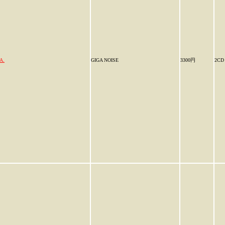
A.
GIGA NOISE
3300円
2CD