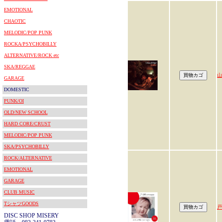
EMOTIONAL
CHAOTIC
MELODIC/POP PUNK
ROCKA/PSYCHOBILLY
ALTERNATIVE/ROCK etc
SKA/REGGAE
山
GARAGE
DOMESTIC
PUNK/OI
OLD/NEW SCHOOL
HARD CORE/CRUST
MELODIC/POP PUNK
SKA/PSYCHOBILLY
ROCK/ALTERNATIVE
EMOTIONAL
GARAGE
CLUB MUSIC
TシャツGOODS
戸
DISC SHOP MISERY