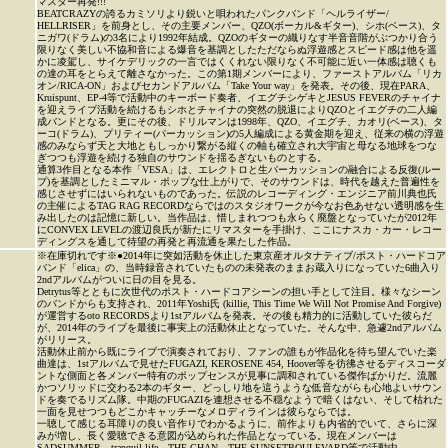
マスター再発!!!
BEATCRAZYの誇るカミソリより鋭いと唄われたパンクバンド「ヘルライザー/
HELLRISER」を前身とし、その主要メンバー、QZO(ボーカル&ギター)、シホ(ベース)、タ
ニガワ(ドラム)の3名により1992年結成。QZOのギターの織りなす半音音階がぶつかり合う
限りなく美しい不協和音による爆音を基調としたただならぬ浮遊感とスピード感は他を遥
かに凌駕し、サイケデリックの一言ではくくれない限りなく不可能に近い一体感は聴くも
の達の耳をとらえて離さなかった。この第1期メンバーにより、ファーストアルバム「リカ
オン/RICA-ON」およびセカンドアルバム「Take Your way」を発表。その後、現在PARA、
Kruispunt、EP-4等で活動中のキーボード奏者、イエグチシゲキとJESUS FEVERのチャイナ
を迎えライブ活動を続けるもシホとチャイナの突然の脱退によりQZOとイエグチの二人編
成バンドとなる。更にその後、ドリルマンは1998年、QZO、イエグチ、カオリ(ベース)、タ
ーコ(ドラム)、プリティー(パーカッション)の5人編成による黄金期を迎え、従来の横の浮遊
感のみならず天と大地ともしっかり繋がる縦くの軸も確立され大宇宙と母なる地球をつな
ぎつつも浮遊を続ける独自のサウンドを揺るぎないものとする。
通算3作目となる本作「VESA」は、エレクトロと生パーカッションの融合による反復(ルー
プ)を基調としたミニマル・ポップな仕上がりで、そのサウンドは、時代を越えた普遍性を
感じさせずにはいられないものであった。伝説のレコーディング・エンジニア前川典也氏
の主催によるTAG RAG RECORDならではのスタジオワークが今なお色あせない透明感を生
み出したのは記憶に新しい。当作品は、惜しまれつつも永らく廃盤となっていたが2012年
にCONVEX LEVELの渡辺良氏が新たにリマスターを手掛け、ここにナスカ・カー・レコー
ディングスを通して待望の再発と再流通を果たした作品。
※在庫切れです※●2014年に突如活動を休止した東京産オルタナティブ/ポスト・ハードコア
バンド「elica」の、当時録音されていたものの未発表のままお蔵入りになっていた6曲入り
2ndアルバムがついに日の目を見る。
Detrytus等とともに次世代のポスト・ハードコアシーンの担い手として注目。様々なシーン
のバンドからも支持され、2011年Yoshi氏 (killie, This Time We Will Not Promise And Forgive)
が運営するoto RECORDSより1stアルバムを発表。その後も精力的に活動していた彼らだ
が、2014年のライブを最後に事実上の活動休止となっていた。そんな中、急遽2ndアルバム
がリリース。
活動休止前から既にライブで演奏されており、ファンの誰もが作品化を待ち望んでいた楽
曲達は、1stアルバムで見せたFUGAZI, KEROSENE 454, Hoover等を彷彿させるディスコーダ
ントな側面と各メンバー特有のポップセンスが見事に調和されている傑作ばかりだ。流麗
かつソリッドに交わる2本のギター、どっしり地を這うような低音ながらも心地よいサウン
ドを奏でるリズム隊。中期のFUGAZIを連想させる不穏なようで暗くはない、そして枯れた
一面を見せつつもどこかキャッチーなメロディラインは彼らならでは。
一聴して感じる耳障りの良い音作りでわかるように、前作よりも内省的でいて、さらに深
みが増し、長く愛聴できる意図が込められた作品となっている。現在メンバーは
SADSUMMER、tranquil life、THE GHAN、THE SUNSETBOULEVARD等で活動中。