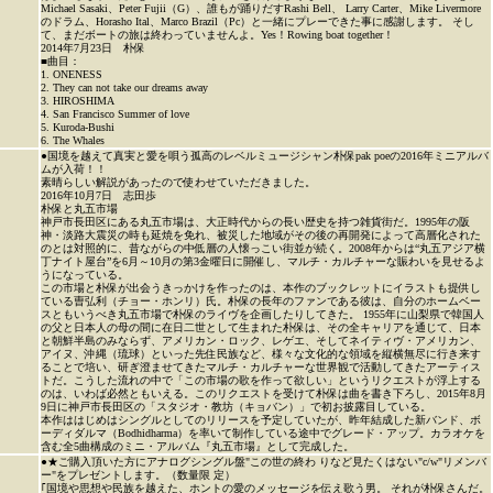
Michael Sasaki、Peter Fujii（G）、誰もが踊りだすRashi Bell、 Larry Carter、Mike Livermore
のドラム、Horasho Ital、Marco Brazil（Pc）と一緒にプレーできた事に感謝します。 そし
て、まだボートの旅は終わっていませんよ。Yes！Rowing boat together！
2014年7月23日 朴保
■曲目：
1. ONENESS
2. They can not take our dreams away
3. HIROSHIMA
4. San Francisco Summer of love
5. Kuroda-Bushi
6. The Whales
●国境を越えて真実と愛を唄う孤高のレベルミュージシャン朴保pak poeの2016年ミニアルバ
ムが入荷！！
素晴らしい解説があったので使わせていただきました。
2016年10月7日 志田歩
朴保と丸五市場
神戸市長田区にある丸五市場は、大正時代からの長い歴史を持つ雑貨街だ。1995年の阪
神・淡路大震災の時も延焼を免れ、被災した地域がその後の再開発によって高層化された
のとは対照的に、昔ながらの中低層の人懐っこい街並が続く。2008年からは“丸五アジア横
丁ナイト屋台”を6月～10月の第3金曜日に開催し、マルチ・カルチャーな賑わいを見せるよ
うになっている。
この市場と朴保が出会うきっかけを作ったのは、本作のブックレットにイラストも提供し
ている曺弘利（チョー・ホンリ）氏。朴保の長年のファンである彼は、自分のホームベー
スともいうべき丸五市場で朴保のライヴを企画したりしてきた。 1955年に山梨県で韓国人
の父と日本人の母の間に在日二世として生まれた朴保は、その全キャリアを通じて、日本
と朝鮮半島のみならず、アメリカン・ロック、レゲエ、そしてネイティヴ・アメリカン、
アイヌ、沖縄（琉球）といった先住民族など、様々な文化的な領域を縦横無尽に行き来す
ることで培い、研ぎ澄ませてきたマルチ・カルチャーな世界観で活動してきたアーティス
トだ。こうした流れの中で「この市場の歌を作って欲しい」というリクエストが浮上する
のは、いわば必然ともいえる。このリクエストを受けて朴保は曲を書き下ろし、2015年8月
9日に神戸市長田区の「スタジオ・教坊（キョバン）」で初お披露目している。
本作ははじめはシングルとしてのリリースを予定していたが、昨年結成した新バンド、ボ
ーディダルマ（Bodhidharma）を率いて制作している途中でグレード・アップ。カラオケを
含む全5曲構成のミニ・アルバム『丸五市場』として完成した。
●★ご購入頂いた方にアナログシングル盤"この世の終わ りなど見たくはない"c/w"リメンバ
ー"をプレゼントします。（数量限 定）
｢国境や思想や民族を越えた、ホントの愛のメッセージを伝え歌う男。 それが朴保さんだ。