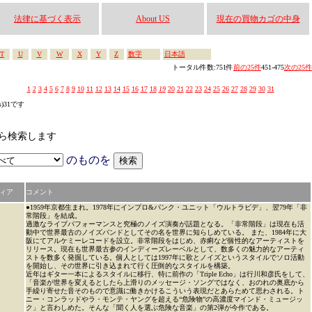
法律に基づく表示
About US
現在の買物カゴの中身
T
U
V
W
X
Y
Z
数字
日本語
トータル件数:751件
前の25件
451-475
次の25件
1
2
3
4
5
6
7
8
9
10
11
12
13
14
15
16
17
18
19
20
21
22
23
24
25
26
27
28
29
30
31
s)31です
なかから検索します
のものを
ィア
コメント
●1959年京都生まれ。1978年にインプロ&パンク・ユニット「ウルトラビデ」、翌79年「非
常階段」を結成。
過激なライブパフォーマンスと究極のノイズ演奏が話題となる。「非常階段」は現在も活
動中で世界最古のノイズバンドとしてその名を世界に知らしめている。 また、1984年に大
阪にてアルケミーレコードを設立。非常階段をはじめ、赤痢など個性的なアーティストを
リリース。現在も世界最古参のインディーズレーベルとして、数多くの魅力的なアーティ
ストを数多く発掘している。個人としては1997年に歌とノイズというスタイルでソロ活動
を開始し、その世界に引き込まれて行く圧倒的なスタイルを構築。
近年はギター一本によるスタイルに移行、特に前作の「Triple Echo」は行川和彦氏をして、
「音楽が世界を変えるとしたら上滑りのメッセージ・ソングではなく、おのれの奥底から
手繰り寄せた音そのもので意識に働きかけるこういう表現だとあらためて思わされる。ト
ニー・コンラッドやラ・モンテ・ヤングを超える“危険物”の高濃度マインド・ミュージッ
ク」と言わしめた。そんな「聞く人を選ぶ危険な音楽」の第2弾が今作である。