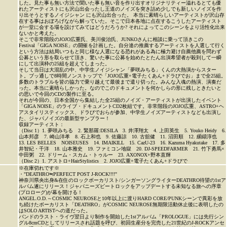
した。見た事も無い方法で聞いた事も無い音を作り出すオリジナリティー溢れるとても優
れたアーティストにも沢山出会ったし王道のノイズを突き詰め少しでも新しいノイズを作
り出そうとするノイジシャン にも沢山出合った。 本当に素晴らしいアーティストが沢山存
在する事はおぼろげながら解っていた。そこで日本各地に点在するこうしたアーティスト
が一堂に会する場を設けてみてはどうだろうか? それによってこのシーンをより活性化出来
ないかと考えた。
そこで非常階段のJOJO広重氏、美川俊治氏、JUNKOさんに相談に乗って頂きこの
Festival「GIGA NOISE」の開催を計画した。自分達の推薦するアーティストを人選して行く
という方法は結局いつもと同じ様な人選になる恐れがある為に極力避け自薦他薦を問わず
公募という形を取らせて頂き、驚いた事に公募を始めたとたん出演希望者が殺到して一瞬
にして出演枠の25組を超えてしまった。
そして当日は大混乱の中、中学生ノイジシャン「夢咲みちる」くんの大熱演からスター
ト。ブッ通しで8時間ノンストップで「JOJO広重+電子たくあん+ドラびでお」まで全25組。
多数のトラブルを皆の協力で乗り越えて最後まで遣り切った。みんな入魂の熱演、演奏だ
った。本当に素晴らしかった。なのでこのドキュメントを何かしらの形に残しときたいと
の思いで今回のCDの製作に至る。
それが今回の、日本全国から集結した全25組のノイズ・アーティストが出演したイベント
「GIGA NOISE」のライブ・ドキュメントCD2枚組です。非常階段のJOJO広重、ASTRO+ヘ
アスタイリスティックス、ドラびでおらが参加、中学生ノイズアーティストなども出演し
た、ジャパノイズの最新型サンプラー！
収録アーティスト：
（Disc 1）1. 夢咲みちる 2. 緊那羅:DESILA 3. 井澤翔太 4. 上田英生 5. Youko Heidy 6.
山本邦彦 7. 崎山洋孝 8. 石上和也 9. 佐藤諒 10. 古舘健 11. 沼田順 12. 纐纈淳也
13. LES BELLES NOISEUSES 14. IMAIKILL 15. CazU-23 16. Kazuma Hyakutake 17. 多
井智紀・千洋 18. 山本雅史 19. ファミコン地獄 20. DJ-SPEEDFARMER 21. 竹下勇馬×
中田粥 22. ドリーム・スカム・トゥルー 23. AXONOX+野本直輝
（Disc 2）1. アストロ+HairStylistics 2. JOJO広重+電子たくあん+ドラびで
※在庫切れです※
・"DEATHRO≒PERFECT POST J-ROCK!!!!"
神奈川県央出身&在住のロックボーカリスト/シンガーソングライターDEATHRO待望の1stア
ルバム遂にリリース！ジャパニーズビートロックをアップデートする未知なる旅への序章
(プロローグ)が幕を開ける！
ANGEL.O.D.～COSMIC NEUROSEと10年以上に渡りHARD CORE/PUNKシーンで異彩を放
ち続けたボーカリスト「DEATHRO」がCOSMIC NEUROSE無期限活動休止後に表明したの
はSOLO ARTISTへの道だった。
バンドのラスト・ライヴ翌日より制作を開始した1stアルバム「PROLOGUE」には先行シン
グル8cmCDとしてリリースされ話題を呼び、初回生産分を完売した21世紀のJ-ROCKアンセ