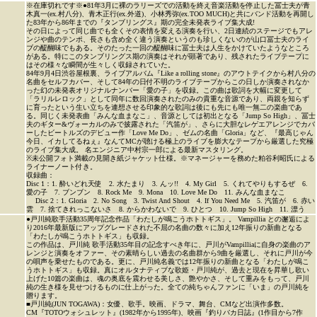
※在庫切れです※●81年3月に裸のラリーズでの活動を終え音楽活動を停止した冨士夫が青
木真一(ex.村八分)、青木正行(ex.外道)、小林秀弥(ex.TOO MUCH)と共にバンド活動を再開し
た83年から86年までの『タンブリングス』期の完全未発表ライブ集大成!
その日によって同じ曲でも全くその表情を変える演奏を行い、2日連続のステージでもアレ
ンジや曲のテンポ、長さも含め全く違う演奏というのも珍しくないのが山口冨士夫のライ
ブの醍醐味でもある。そのたった一回の醍醐味に冨士夫は人生をかけていたようなところ
がある。特にこのタンブリングス期の演奏はそれが顕著であり、残されたライブテープに
はその様々な瞬間が生々しく収録されていた。
84年9月4日渋谷屋根裏、ライブアルバム『Like a rolling stone』のアウトテイクから村八分の
名曲をセルフカバー、そして84年の日付不明のライブテープからこの日しか演奏されなか
った幻の未発表オリジナルナンバー「愛の子」を収録。この曲は歌詞を大幅に変更して
「ラリルレロック」として同年に数回演奏されたのみの貴重な音源であり、両親を知らず
に育ったという生い立ちを連想させる印象的な歌詞は後にも先にも唯一無二の楽曲であ
る。同じく未発表曲「みんな血まなこ」、音源としては初出となる「Jump So High」、冨士
夫のギター&ヴォーカルのみで披露された「汽笛が」、さらに大胆なレゲエアレンジでカバ
ーしたビートルズのデビュー作「Love Me Do」、ゼムの名曲「Gloria」など、『最高じゃん
今日、イカしてるねぇ』なんてMCが聴ける極上のライブを膨大なテープから厳選した究極
のライブ集大成。 名エンジニア中村宗一郎による最新マスタリング。
※未公開フォト満載の見開き紙ジャケット仕様。※マネージャーを務めた粕谷利昭氏による
ライナーノート付き。
収録曲：
Disc 1：1. 酔いどれ天使 2. 水たまり 3. んッ!! 4. My Girl 5. くれてやりもするぜ 6.
愛の子 7. ブンブン 8. Rock Me 9. Mona 10. Love Me Do 11. みんな血まなこ
Disc 2：1. Gloria 2. No Song 3. Twist And Shout 4. If You Need Me 5. 汽笛が 6. 赤い
雲 7. 捨てきれっこないさ 8. からかわないで 9. ひとつ 10. Jump So High 11. 漂う
●戸川純歌手活動35周年記念作品「わたしが鳴こうホトトギス」。 Vampillia との邂逅によ
り2016年最新版にアップグレードされた不屈の名曲の数々に加え12年振りの新曲となる
「わたしが鳴こうホトトギス」も収録。
この作品は、戸川純 歌手活動35年目の記念すべき年に、戸川がVampilliaに自身の楽曲のア
レンジと演奏をオファー、その素晴らしい過去の名曲群から9曲を厳選し、それに戸川が今
の唄声を乗せたものである。更に、戸川純名義では12年振りの新曲となる「わたしが鳴こ
うホトトギス」も収録。真にオルタナティブな歌姫・戸川純が、過去と現在を昇華し歌い
上げた10篇の楽曲は、魂の奥底を震わせる美しさ、艶やかさ、そして重みをもって、戸川
純の生き様を見せつけるものに仕上がった。全ての純ちゃんファンに「いま」の戸川純を
贈ります。
■戸川純(JUN TOGAWA)：女優、歌手。映画、ドラマ、舞台、CMなど出演作多数。
CM『TOTOウォシュレット』(1982年から1995年)、映画『釣りバカ日誌』(1作目から7作