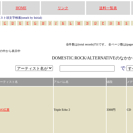
HOME
リンク
送料一覧表
頭文字検索(serach by Initial)
C
D
E
F
G
H
I
J
K
L
M
N
O
P
Q
R
S
全件数は(total records)751です。 全ページ数は(page
テゴリの中から表示中
DOMESTIC:ROCK/ALTERNATIVEの
で
ーティスト名
アルバム名
値段
メデ
OJO広重
Triple Echo 2
3300円
CD