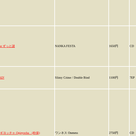
/nz ずっと謎
NANKA FESTA
1650円
CD
AD!
Slimy Crime / Double Bind
1100円
7EP
ギヨッチャ Ogieyocha (朴保)
ワンネス Oneness
2750円
CD