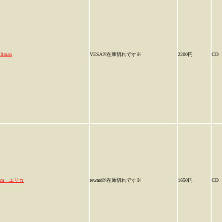
illman
VESA※在庫切れです※
2200円
CD
lica エリカ
reward※在庫切れです※
1650円
CD