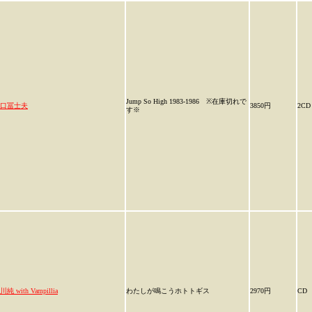
Jump So High 1983-1986 ※在庫切れで
口冨士夫
3850円
2CD
す※
川純 with Vampillia
わたしが鳴こうホトトギス
2970円
CD