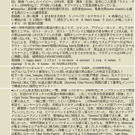
目)、映画『いかしたベイビー』(1991年。監督・脚本・主演)、近作に二人芝居『ラスト・デ
イト』(2006年)など。戸川純ソロ名義、ヤプーズとして音楽活動も行っている。
■Vampillia：真部脩一(進行方向別通行区分)、吉田達也(ruins)、竜巻太郎(turtle island)らも擁
する真のジャンル越境音楽。
収録曲：1. 赤い戦車 2. 好き好き大好き 3. バーバラ・セクサロイド 4. 肉屋のように
5. 蛹化の女 6. 12階の一番奥 7. 諦念プシガンガ 8. Men’s Junan 9. わたしが鳴こうホト
トギス 10. 怒濤の恋愛
●80～90年代初頭の都市の底辺の音たるノイズ、ジャンク、アヴァン・ロック、そしてその
後のミニマル、ポスト・ロック、ポスト・コアバンドと地続きの音を鳴らすこの3人組。そ
の実はceroの追っかけ大ファンの主婦、福岡ナンバーガールナイト副主宰でキスマイ大好き
の酔っ払いOL、そして某鉄道職員、と全く予測不可能なプロフィール。ギター+ギター+ド
ラムによる、不穏なハーモニーと、テクノ、ポスト・ロック的なリズムアプローチは70sク
ラウト・ロックやThis Heatや初期のKilling Jokeを彷彿させ、またポリリズミックなギターカ
ッティングはNO WAVE、ポスト・パンク直系にも関わらず、実はあまりその辺のロックを
リスナーとして通過していないのもド天然ぶりをうかがわせる。プロデュースは14年ぶり
に帰郷し現在、福岡在住のPANICSMILE吉田。
収録曲：1. happy dance 2. I.T.A.I 3. ice choco 4. session1 5. r/a/p 6. techno 7.
roppongi 8. fu_fu 9. kmmn 10. NANKA FESTA
●京都のアバンギャルド・ヘヴィー・ミュージック「OAD!」の1996年作品。
1stアルバムでゲスト参加をしていた想い出波止場の津山篤がこの作品で正式加入！
松下一夫（Sax, Sampler, Effects)をリーダーにビジリバの船戸博史（Bass)、元スクリーミン
グ・ピンチ・ヒッターの大串崇（Drums)、中村敦（Guitar)、奥成一夫（Computer, Sound
Effects)に加えて想い出波止場の津山篤（Keybord, Ultra Voice)と関西の濃くて豪華なメンバー
で構成された強烈なサウンド！！
●レイシズム吹き荒れる日本に一撃。朴保（パクポー）が80年代にサ ンフランシスコで実現
した、伝説のオギヨッチャの音源が奇跡の復刻 。これこそが多文化音楽集団（部族）だ！
＜Ogie Yocha “Rowing boat together”＞ 地球を一つの乗り物と考え、世界中の人がこのボート
に乗り込んで、 一緒に漕いで行こうという意味から、このBandの名前はつけられた。 （日
本語で、エンヤーコラ の意） 当初はラスタマンの集まるオーク ランドの安アパートの地下
で、裸電球一つの下でJAMを始めた。 メンバーは６人。日本、韓国の民謡をレゲエっぽく
アレンジしたバン ドは、ピースイベントを中心に引っ張りだこだった。 特にネイティブア
メリカンムーブメントの中で、聖地Big Mtに招待さ れ、“Oneness”を演奏できた事。 SF
City Hall の前でのイラク戦争反対Concertで、20万人の前 で“HIROSHIMA”を唄えた事は、素
晴しかった。 90年代初めまでメンバーチェンジを繰り返しながらも、世界中から Musician
が集まりBayエリアを中心に精力的に活動できた事は、多くの 人々の暖かいサポート、そし
てMusician達の活力ある、素晴しい演奏 によって支えられてきたからで、このRecordingに
は参加しなかった Ogie Yocha Family、天をぬけるようなMasumiのボーカル、Gary King 、