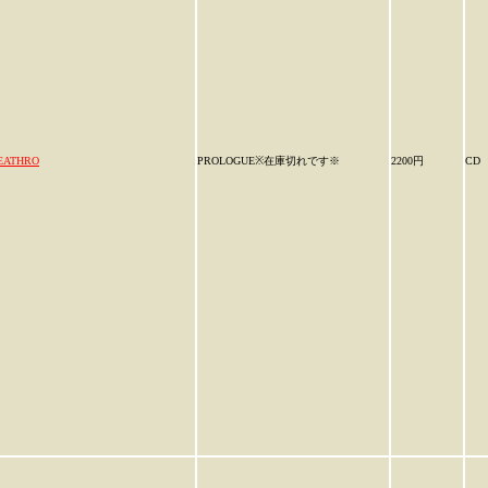
EATHRO
PROLOGUE※在庫切れです※
2200円
CD