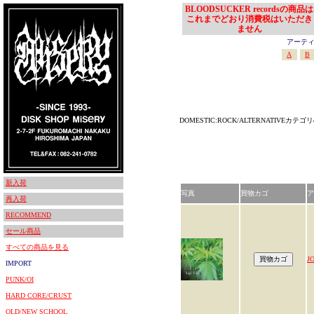
BLOODSUCKER recordsの商品は
これまでどおり消費税はいただき
ません
アーティスト
A
B
DOMESTIC:ROCK/ALTERNATIVEカ
新入荷
写真
買物カゴ
ア
再入荷
RECOMMEND
セール商品
すべての商品を見る
J
IMPORT
PUNK/OI
HARD CORE/CRUST
OLD/NEW SCHOOL