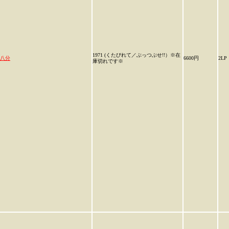
1971 (くたびれて／ぶっつぶせ!!）※在
八分
6600円
2LP
庫切れです※