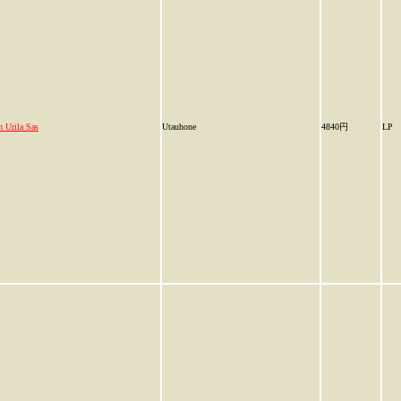
n Urila Sas
Utauhone
4840円
LP