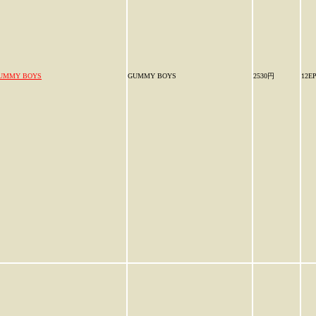
UMMY BOYS
GUMMY BOYS
2530円
12E