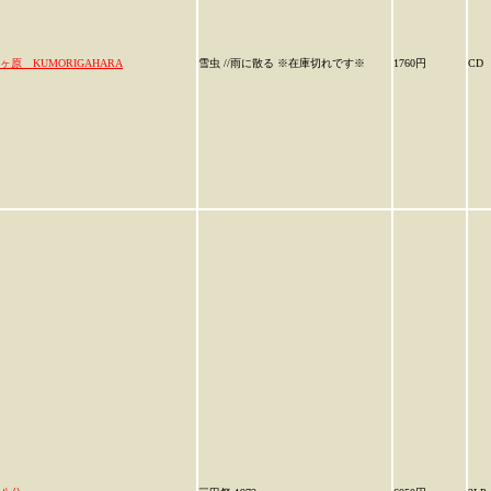
ヶ原 KUMORIGAHARA
雪虫 //雨に散る ※在庫切れです※
1760円
CD