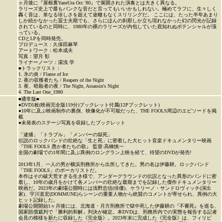
ヶ月後に『屋根裏YaneUra Oct.’80』で展開された演奏とは大きく異なる。
ラリーズ史上で最もパンクな音だと言ってもいいかもしれない。極めてラフに、生々しく
轟く音は、単なる珍しさを超えて途轍もなくスリリングだ。 ここには、たった半年あまり
しか続かなかった冨士夫期でも、さらにほんの刹那しか立ち現れなかった幻の閃光が記録
されているのと同時に、1980年の裸のラリーズが内包していた底知れぬポテンシャルが漲
っている。
CDとLPを同時発売。
プロデュース：久保田麻琴
アートワーク：松本成夫
写真：望月 彰
ライナーノーツ：湯浅 学
■トラックリスト：
1. 氷の炎 / Flame of Ice
2. 夜の収獲者たち / Reapers of the Night
3. 夜、暗殺者の夜 / The Night, Assassin's Night
4. The Last One_1980
■通常版■
●DVD1枚(映画完全版119分)ブックレット付属(12Pブックレット)
●10年に及ぶ映画制作の裏側、映像化が不可能だった、THE FOOLS周辺のエピソードを掲
載
●未発表のステージ写真を収録したブックレット
「逮捕」「トラブル」「メンバーの獄死」
伝説のロックバンドの壮絶な「生と死」に密着した大ヒット音楽ドキュメンタリー映画
『THE FOOLS 愚か者たちの歌』 監督:高橋慎一
全国の劇場での1年間に及ぶ異例のロングラン上映を経て、待望のDVDが発売!
2013年1月、一人の男が横浜刑務所から出所してきた。男の名は伊藤耕。ロックバンド
「THE FOOLS」のボーカリストだ。
本作はその破天荒すぎる生き様で、アンダーグラウンドの伝説となった異形のバンドに密
着し、10年の歳月をかけて各メンバーの壮絶な最期までを記録した傑作ドキュメンタリー
映画だ。2023年の劇場公開時には浅野忠信(俳優)、ケラリーノ・サンドロヴィッチ(演出
家)、宇川直宏(DOMMUNE)らシーンの重要人物から絶賛のコメントが寄せられ、異例の大
ヒット記録した。
劇場公開開始1ヶ月後には、北海道・月方刑務所で獄中死した伊藤耕の『不審死』を巡る、
国家賠償裁判で「勝利的和解」判決が確定。本DVDは、刑務所内での実態を報告する記者
会見の模様を新たに収録した《完全版》。2023年末に完成した《完全版》は、フィリピ