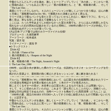
中盤からどんどんテンポを速め、激しくヒートアップしていく「氷の炎」。そこから一気
に雪崩れ込む、いつも以上に荒々しい「夜の収獲者たち」と「夜、暗殺者の夜」、そして
「The Last One」。
適度にリラックスしながら、４人のミュージシャンが激しくぶつかり合う様は、ほんの数
ヶ月後に『屋根裏YaneUra Oct.’80』で展開された演奏とは大きく異なる。
ラリーズ史上で最もパンクな音だと言ってもいいかもしれない。極めてラフに、生々しく
轟く音は、単なる珍しさを超えて途轍もなくスリリングだ。
ここには、たった半年あまりしか続かなかった冨士夫期でも、さらにほんの刹那しか立ち
現れなかった幻の閃光が記録されているのと同時に、1980年の裸のラリーズが内包してい
た底知れぬポテンシャルが漲っている。
LPは日本/アジア盤では初のカラーヴァイナル仕様!
プロデュース：久保田麻琴
アートワーク：松本成夫
写真：望月 彰
ライナーノーツ：湯浅 学
■トラックリスト：
【Side A】
1. 氷の炎 / Flame of Ice
2. 夜の収獲者たち / Reapers of the Night
【Side B】
1. 夜、暗殺者の夜 / The Night, Assassin's Night
2. The Last One_1980
1980年、山口冨士夫が参加した裸のラリーズは、伝説的なスタジオ・レコーディングを行
なった。
残された音源より、最初期の熱く燃えたぎるセッションが、遂に解き放たれる！
・━・━・━・━・━・━・━・━・━・━・━・━・━・━・━・━・
アルバム『屋根裏Oct.’80』の制作過程において、山口冨士夫の在籍期間に残されたラリー
ズの音源を再検証する作業が進められる中、１本のテープが発見された。
聴こえてくるギターの音が、水谷孝と山口冨士夫によるものであることは間違いない。
そして、そこに収められていたのは、これまで「誰も耳にしたことのない」演奏だった。
詳細な日付は特定できぬものの、当時ベーシストを務めていた髙田清博（どろんこ）は、
「1980年の夏、国立のMARS STUDIOへ入ってすぐの頃に録音されたもので間違いないだろ
う」と証言する。
中盤からどんどんテンポを速め、激しくヒートアップしていく「氷の炎」。そこから一気
に雪崩れ込む、いつも以上に荒々しい「夜の収獲者たち」と「夜、暗殺者の夜」、そして
「The Last One」。
適度にリラックスしながら、４人のミュージシャンが激しくぶつかり合う様は、ほんの数