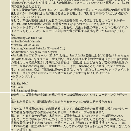
4曲はいずれも光と影が混濁し、本人が制作時にイメージしていたという冥界とこの世の狭
間の世界を思わせます。
- 様々な電気信号から発せられるノイズに満ちた音塊は一聴するとその痛烈な凶暴性が前景
化しますが、その中にふと垣間見える優しさと暖かさ、哀しみは本作の代えがたい魅力の
ひとつになっています。
そして、20世紀前夜に生まれた音楽の原始主義を思わせるほとばしるようなエネルギー
は、Jan Urila Sasの制作への関心や意欲が飽くなきものであることを窺わせます。
ジャケットはデザイナー・須山悠里によるもの。具象と抽象の間をいくようなモノクロの
イメージをあしらった、レコードに刻まれた音と呼応する質感を持ったものになりまし
た。
Recorded by Jan Urila Sas
At Studio Noah Hatsudai
Mixed by Jan Urila Sas
Mastering Katsunori Fukuoka (Flysound Co.)
Art direction & design by Yuri Suyama
■Jan Urila Sas プロフィール：2015年12月に、Jan Urila Sas名義によるソロ作品『Blue Angles
Of Santa Monica』をリリース。 絶え間なく変化を続ける東京の中で研ぎ澄ましてきた独自
の感性によって産み出される表現の世界観は、音楽だけにとどまらない芸術領域の世界の
中で、孤高の存在感を示し、躍動している。 また、Naomiとともに結成したデュオであ
る、jan and naomiでは、“狂気的に静かな音楽”といった、新たなミュージック・スタイルを
確立し、儚く切ないメロディーセンスで多くのリスナーを魅了し続けている。
■トラックリスト：
M1. 3
M2. She Wolf
M3. Palm
M4. Painting of Tohru
1980年、山口冨士夫が参加した裸のラリーズは伝説的なスタジオレコーディングを行なっ
た。
残された音源より、最初期の熱く燃えたぎるセッションが遂に解き放たれる！
・━・━・━・━・━・━・━・━・━・━・━・━・━・━・━・━・
アルバム『屋根裏Oct.’80』の制作過程において、山口冨士夫の在籍期間に残されたラリー
ズの音源を再検証する作業が進められる中、１本のテープが発見された。
聴こえてくるギターの音が、水谷孝と山口冨士夫によるものであることは間違いない。
そして、そこに収められていたのは、これまで「誰も耳にしたことのない」演奏だった。
詳細な日付は特定できぬものの、当時ベーシストを務めていた髙田清博（どろんこ）は、
「1980年の夏、国立のMARS STUDIOへ入ってすぐの頃に録音されたもので間違いないだろ
う」と証言する。