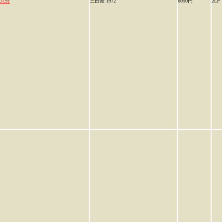
八分
三田祭 1972
6050円
2LP