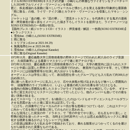
イドルXOXO EXTREME(キスエク)の才媛・小嶋りんの華麗なヴァイオリンをフィーチャー
した2024年フルリメイク・ヴァージョンを収録。
更に、疾走感溢れる楽曲に瑞々しいヴォーカルと懐かしさを覚える旋律が印象的な最新曲
「雨に散る」の他、ライヴ・テイク2曲とカラオケ・ヴァージョンを収集したマキシ・シン
グル。
ジャケットは「血の轍」や「惡の華」、「漂流ネットカフェ」を代表作とする鬼才の漫画
家・押見修造が曇ヶ原をイメージした描き下ろしイラストを提供!また、ライナーノーツは
XOXO EXTREMEの一色萌が担当。
【国内プレス / 紙ジャケットCD / イラスト : 押見修造 / 解説 : 一色萌(XOXO EXTREME)】
■トラックリスト：
1. 雪虫feat. 小嶋りん(XOXO EXTREME)
2. 雨に散る
3. トリプタン(Live at 2021.04.29)
4. 無風地帯(Live at 2023.04.08)
5 .雪虫feat. 小嶋りん(Original Karaoke)
6. 雨に散る(Original Karaoke)
1972年11月、慶応義塾大学三田祭前夜祭の野外ステージで行われた村八分のライブ音源
が、 久保田麻琴による最新リマスタリングで遂に初アナログ化！
1972年11月23日、慶応義塾大学三田祭前夜祭のライブは、大学の教室内に設けられたステ
ージと中庭に設置した野外ステージの2箇所で行われ、 教室内では浅川マキ等、そして野外
ステージには頭脳警察等が出演し村八分がトリを務めた。
オーディエンスは学生に混じって、政治思想を持ったグループなども入り乱れて約300人が
詰め掛けた。
酒に酔った客がステージに乱入したり、石や火炎瓶が投げ込まれるなど物々しい雰囲気の
中、 頭脳警察のライブが終わり、いよいよ最後の村八分の出番を待つだけとなる。
会場内の危険な雰囲気を察したスタッフがライブを続行すべきか検討している中、 ギター
を手に冨士夫がひとりステージに向かって行ったという。他のメンバーも急いでその後を
追い演奏が始まる。
あえてスローな「くたびれて」を1曲目にしたのはバンドもオーディエンスもクールダウン
させる意図があったと後に冨士夫は証言している。
「にげろ」の演奏中にヴォーカルのチャー坊が客を怒鳴りつけているが、これはステージ
に向かって石を投げる観客に対してのものだと思われる。
そんな混沌とした状況の中「ドラネコ」で『世の中全てやり直し、右も左もやり直し』と
即興の歌詞を放ったチャー坊。 当時まだ20代前半だったとは思えぬ強烈なルックスに暴徒
化する聴衆を煽るかのようなシャープな演奏。
この音源は観衆が入り乱れる中で収録されており、暴れる観客がぶつかってくるのを避け
ながら録音された貴重なものである。