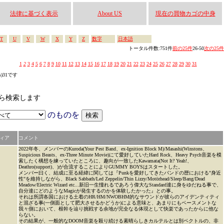
法律に基づく表示
About US
現在の買物カゴの中身
T
U
V
W
X
Y
Z
数字
日本語
トータル件数:751件
前の25件
26-50
次の25件
1
2
3
4
5
6
7
8
9
10
11
12
13
14
15
16
17
18
19
20
21
22
23
24
25
26
27
28
29
30
31
s)31です
なかから検索します
のものを
ィア
コメント
2022年冬、メンバーのKuroda(Your Pest Band、ex-Ignition Block M)/Masashi(Winstons、
Suspicious Beasts、ex-Three Minute Movie)にて愛好していたHard Rock、Heavy Psych音楽を模
索したく構想を練っていたところに、趣向が一致したKawamata(Not It? Yeah!、
Deathro(support)、)が合流することによりGUMMY BOYSはスタートした。
メンバー曰く、結成に至る経緯に関しては『Punkを愛好してきたバンドの歴における"身近
性"を維持しながら、Black Sabbath/Led Zeppelin/Thin Lizzy/Motörhead/Sleep/Bang/Dead
Meadow/Electric Wizard etc...新旧一生憧れるであろう偉大なStandard達に身をゆだねる事で、
自分達にどのようなMagicが発生するのかを体験したかった』との事。
それは所謂各国における土着のHR/HM/NWOBHM的なサウンドが彼らのアイデンティティ
と混ざる事(一側面として肥大させるかどうか)による意味と、あまりにもベースメントな
我々側において、根幹を辿り挑戦する余地が完全なる体現として快楽であったからに他な
らない。
その結果が、一般的なDOOM音楽を殺り続ける素晴らしきカルテルとは別ベクトルの、非