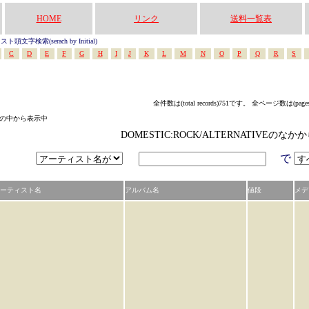
HOME
リンク
送料一覧表
頭文字検索(serach by Initial)
C
D
E
F
G
H
I
J
K
L
M
N
O
P
Q
R
S
全件数は(total records)751です。 全ページ数は(page
テゴリの中から表示中
DOMESTIC:ROCK/ALTERNATIVEの
で
ーティスト名
アルバム名
値段
メデ