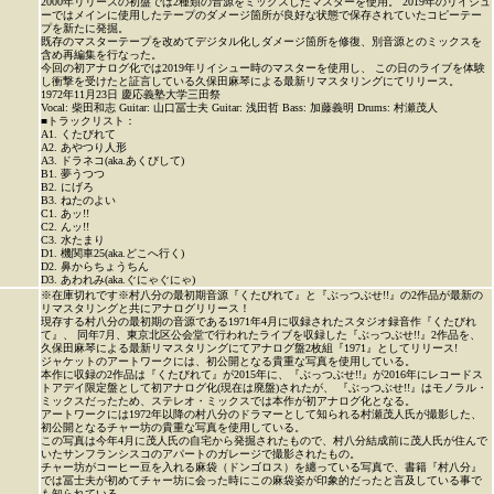
2000年リリースの初盤では2種類の音源をミックスしたマスターを使用。 2019年のリイシュ
ーではメインに使用したテープのダメージ箇所が良好な状態で保存されていたコピーテー
プを新たに発掘。
既存のマスターテープを改めてデジタル化しダメージ箇所を修復、別音源とのミックスを
含め再編集を行なった。
今回の初アナログ化では2019年リイシュー時のマスターを使用し、 この日のライブを体験
し衝撃を受けたと証言している久保田麻琴による最新リマスタリングにてリリース。
1972年11月23日 慶応義塾大学三田祭
Vocal: 柴田和志 Guitar: 山口冨士夫 Guitar: 浅田哲 Bass: 加藤義明 Drums: 村瀬茂人
■トラックリスト：
A1. くたびれて
A2. あやつり人形
A3. ドラネコ(aka.あくびして)
B1. 夢うつつ
B2. にげろ
B3. ねたのよい
C1. あッ!!
C2. んッ!!
C3. 水たまり
D1. 機関車25(aka.どこへ行く)
D2. 鼻からちょうちん
D3. あわれみ(aka.ぐにゃぐにゃ)
※在庫切れです※村八分の最初期音源『くたびれて』と『ぶっつぶせ!!』の2作品が最新の
リマスタリングと共にアナログリリース！
現存する村八分の最初期の音源である1971年4月に収録されたスタジオ録音作『くたびれ
て』、 同年7月、東京北区公会堂で行われたライブを収録した『ぶっつぶせ!!』2作品を、
久保田麻琴による最新リマスタリングにてアナログ盤2枚組『1971』としてリリース!
ジャケットのアートワークには、初公開となる貴重な写真を使用している。
本作に収録の2作品は『くたびれて』が2015年に、『ぶっつぶせ!!』が2016年にレコードス
トアデイ限定盤として初アナログ化(現在は廃盤)されたが、 『ぶっつぶせ!!』はモノラル・
ミックスだったため、ステレオ・ミックスでは本作が初アナログ化となる。
アートワークには1972年以降の村八分のドラマーとして知られる村瀬茂人氏が撮影した、
初公開となるチャー坊の貴重な写真を使用している。
この写真は今年4月に茂人氏の自宅から発掘されたもので、村八分結成前に茂人氏が住んで
いたサンフランシスコのアパートのガレージで撮影されたもの。
チャー坊がコーヒー豆を入れる麻袋（ドンゴロス）を纏っている写真で、書籍『村八分』
では冨士夫が初めてチャー坊に会った時にこの麻袋姿が印象的だったと言及している事で
も知られている。