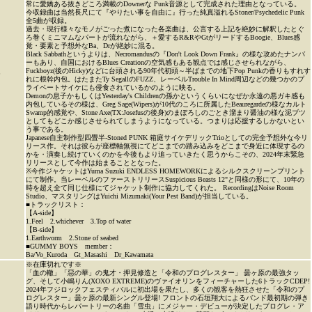
常に愛嬌ある抜きどころ満載のDownerな Punk音源として完成された理由となっている。
今収録曲は当然長尺にて『やりたい事を自由に』行った純真溢れるStoner/Psychedelic Punk
全5曲が収録。
過去・現行様々なモノがごった煮になった各楽曲は、公言する上記を絶妙に解釈したとぐ
ろ巻くミニマムなパートが流れながら、＋愛するR&RやGtがリードするBoogie、Blues感
覚・要素と予想外なBa、Drが絶妙に混る。
Black Sabbathというよりは、Necromandusの『Don't Look Down Frank』の様な攻めたナンバ
ーもあり、自国におけるBlues Creationの空気感もある観点では感じさせられながら、
Fuckboyz(後のHicky)などに台頭される90年代初頭～半ばまでの地下Pop Punkの香りもすれす
P
れに根幹内包。はたまたTy SegallのFUZZ、レーベルTrouble In Mind周辺などの幾つかのプ
ライベートサイケにも侵食されているかのように映る。
Demonの息子かもしくはYesterday's Childrenの孫かというくらいになぜか永遠の悪ガキ感も
内包しているその様は、Greg Sage(Wipers)が10代のころに所属したBeauregardeの様なカルト
Swamp的感覚や、Stone Axe(TX:Josefusの後身)のまぼろしのごとき溜まり醤油の様な泥ブツ
としてもどこか感じさせられてしまうようになっている。つまりは応援するしかないとい
う事である。
Japanese自主制作型四畳半-Stoned PUNK 箱庭サイケデリックTrioとしての完全予想外な今リ
リース作。それは彼らが座標軸無視にてどこまでの踏み込みをどこまで身近に体現するの
かを・演奏し続けていくのかを今後もより追っていきたく思うからこその、2024年末緊急
リリースとして今作は始まることとなった。
※今作ジャケットはYuma Suzuki ENDLESS HOMEWORKによるシルクスクリーンプリント
にて制作。当レーベルのファーストリリースSuspicious Beasts 12"と同様の形にて、10年の
時を超え全て同じ仕様にてジャケット制作に協力してくれた。 RecordingはNoise Room
Studio、マスタリングはYuichi Mizumaki(Your Pest Band)が担当している。
■トラックリスト：
【A‐side】
1.Feel 2.whichever 3.Top of water
【B‐side】
1.Earthworm 2.Stone of seabed
■GUMMY BOYS member：
Ba/Vo_Kuroda Gt_Masashi Dr_Kawamata
※在庫切れです※
「血の轍」「惡の華」の鬼才・押見修造と「令和のプログレスター」 曇ヶ原の最強タッ
グ、そして小嶋りん(XOXO EXTREME)のヴァイオリンをフィーチャーした6トラックCDEP!
2024年フジロックフェスティバルに初出場を果たし、多くの観客を熱狂させた「令和のプ
ログレスター」曇ヶ原の最新シングル登場! フロントの石垣翔大によるバンド最初期の弾き
語り時代からレパートリーの名曲「雪虫」にメジャー・デビューが決定したプログレ・ア