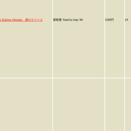
es Rallizes Denudes 裸のラリーズ
屋根裏 YaneUra Sept.'80
5280円
LP