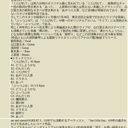
『くたびれて』は村八分初のオリジナル曲と言われている「くたびれて」、鋭角的なチャ
ー坊の歌詞が突き刺さる「あっ!!」、 上原裕の17歳とは思えない卓越したドラミングに、山
口冨士夫の鋭利なギターが突き刺さる「あやつり人形」など全6曲が収録されており、数少
ないスタジオ録音作品である。
そしてこのスタジオ録音の３ヶ月後の7月28日、東京北区公会堂で行われたライブを収録し
た『ぶっつぶせ!!』は 『くたびれて』や唯一のオリジナルアルバム『ライブ』にも収録され
ていない「ぶっつぶせ」である。
同じく90年代にチャー坊主導により再編成された際のライブや、山口冨士夫のステージで
も演奏さていた名曲「裸の街」、 そして歌詞を大幅に変更しのちに「鼻からちょうちん」
となる前の貴重な初期バージョンである「姫狩り」などこの日演奏された全９曲を収録。
2作品ともに久保田麻琴による最新リマスタリングにてアナログ盤2枚組でリリース。
柴田和志 / Vocal
山口冨士夫 / Guitar
浅田哲 / Guitar
青木真一 / Bass
上原裕 / Drums
■トラックリスト：
『くたびれて』45 Rpm
A1. どうしようかな
A2. のんだくれ
A3. くたびれて
B1. あやつり人形
B2. ドラネコ
B3. あッ!!
『ぶっつぶせ』33 1/3 Rpm
C1. どうしようかな
C2. ぶっつぶせ
C3. のんだくれ
C4. 機関車25
C5. 裸の街
D1. あやつり人形
D2. ドラネコ
D3. 姫狩り
D4. あッ!!
jan and naomiやGREAT 3、GODでも活動するアーティスト、『Jan Urila Sas』が6年の歳月を
かけて生み出したレコード作品。
ラップスチールにインダストリアルな改良を加えた(半)自作楽器「清正」を用い録音された