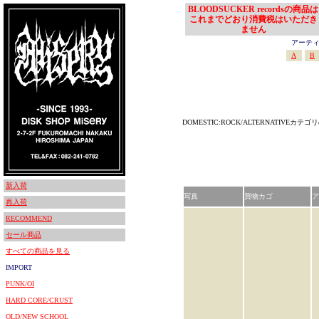
BLOODSUCKER recordsの商品は
これまでどおり消費税はいただき
ません
アーティスト
A
B
DOMESTIC:ROCK/ALTERNATIVEカ
新入荷
写真
買物カゴ
ア
再入荷
RECOMMEND
セール商品
すべての商品を見る
IMPORT
PUNK/OI
HARD CORE/CRUST
OLD/NEW SCHOOL