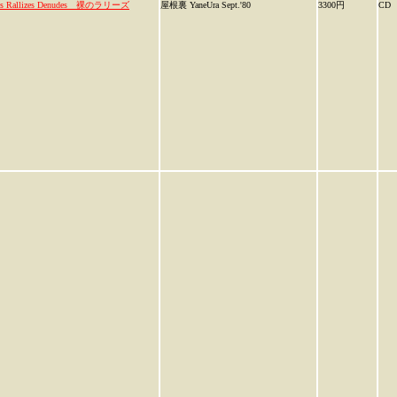
es Rallizes Denudes 裸のラリーズ
屋根裏 YaneUra Sept.'80
3300円
CD