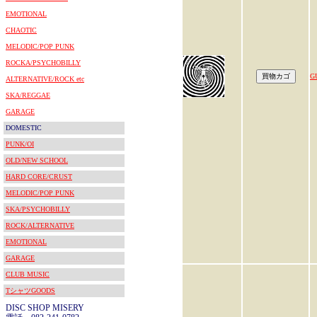
EMOTIONAL
CHAOTIC
MELODIC/POP PUNK
ROCKA/PSYCHOBILLY
G
ALTERNATIVE/ROCK etc
SKA/REGGAE
GARAGE
DOMESTIC
PUNK/OI
OLD/NEW SCHOOL
HARD CORE/CRUST
MELODIC/POP PUNK
SKA/PSYCHOBILLY
ROCK/ALTERNATIVE
EMOTIONAL
GARAGE
CLUB MUSIC
TシャツGOODS
DISC SHOP MISERY