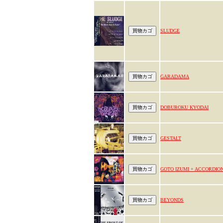
SLUDGE
GARADAMA
DOBUROKU KYODAI
GESTALT
GOTO IZUMI + ACCORDIO
BEYONDS