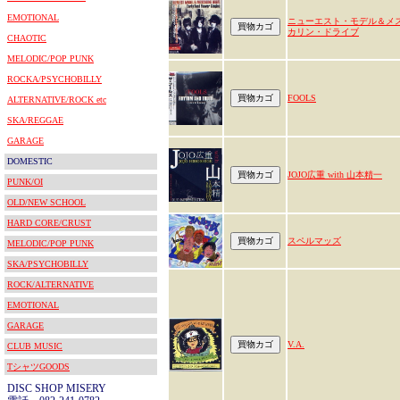
EMOTIONAL
ニューエスト・モデル＆メ
カリン・ドライブ
CHAOTIC
MELODIC/POP PUNK
ROCKA/PSYCHOBILLY
FOOLS
ALTERNATIVE/ROCK etc
SKA/REGGAE
GARAGE
DOMESTIC
JOJO広重 with 山本精一
PUNK/OI
OLD/NEW SCHOOL
HARD CORE/CRUST
スペルマッズ
MELODIC/POP PUNK
SKA/PSYCHOBILLY
ROCK/ALTERNATIVE
EMOTIONAL
GARAGE
V.A.
CLUB MUSIC
TシャツGOODS
DISC SHOP MISERY