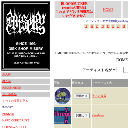
BLOODSUCKER
recordsの商品は
HOME
これまでどおり消費税は
いただきません
アーティスト頭文字検索(serach by In
A
B
C
D
E
F
G
H
DOMESTIC:ROCK/ALTERNATIVEカテゴリの中から表示中
DOME
新入荷
再入荷
写真
買物カゴ
アーティスト名
RECOMMEND
セール商品
手ノ内嫁蔵
すべての商品を見る
IMPORT
PUNK/OI
threadyarn
HARD CORE/CRUST
OLD/NEW SCHOOL