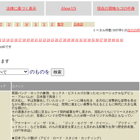
法律に基づく表示
About US
現在の買物カゴの中身
T
U
V
W
X
Y
Z
数字
日本語
トータル件数:1037件1-25
次の25件
2
13
14
15
16
17
18
19
20
21
22
23
24
25
26
27
28
29
30
31
32
33
34
35
36
37
38
39
40
41
42
es)42です
します
のものを
ィア
コメント
英国パンク・ロックの象徴、セックス・ピストルズが放ったセンセーショナルなデビュ
ー・アルバムが、日本盤で再発！！
巨大化し、半ば形骸化していたロック・シーンに唾を吐き、全方位に攻撃的な姿勢を見せ
ながら響かせたロックンロールは、世間に凄まじい衝撃を与えるとともに時代に大きな風
穴を開けた。
その過激さから2度に亘るレコード契約破棄を申し渡され、混乱のうちにリリースされたア
ルバムだったが、直後にバンドが空中分解したため唯一のオリジナル作品ともなってい
る。
「アナーキー・イン・ザ・U.K.」、「ゴッド・セイヴ・ザ・クイーン」、「プリティ・ヴ
ェイカント」などを収録。のちの音楽史を変えたとも言われる影響力を持つ歴史的名盤。
（1977年作品）
★日本プレス盤LP（アビイ・ロード・スタジオ・カッティング）