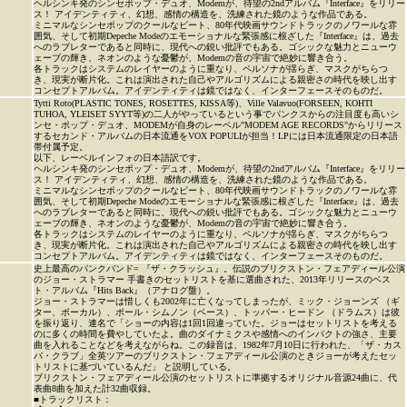
ヘルシンキ発のシンセポップ・デュオ、Modemが、待望の2ndアルバム『Interface』をリリー
ス！ アイデンティティ、幻想、感情の構造を、洗練された鏡のような作品である。
ミニマルなシンセポップのクールなビート、80年代映画サウンドトラックのノワールな雰
囲気、そして初期Depeche Modeのエモーショナルな緊張感に根ざした『Interface』は、過去
へのラブレターであると同時に、現代への鋭い批評でもある。ゴシックな魅力とニューウ
ェーブの輝き、ネオンのような憂鬱が、Modemの音の宇宙で絶妙に響き合う。
各トラックはシステムのレイヤーのように重なり、ペルソナが揺らぎ、マスクがちらつ
き、現実が断片化。これは演出された自己やアルゴリズムによる親密さの時代を映し出す
コンセプトアルバム。アイデンティティは鏡ではなく、インターフェースそのものだ。
Tytti Roto(PLASTIC TONES, ROSETTES, KISSA等)、Ville Valavuo(FORSEEN, KOHTI
TUHOA, YLEISET SYYT等)の二人がやっているという事でパンクスからの注目度も高いシ
ンセ・ポップ・デュオ、MODEMが自身のレーベル"MODEM AGE RECORDS"からリリース
するセカンド・アルバムの日本流通をVOX POPULIが担当！LPには日本流通限定の日本語
帯付属予定。
以下、レーベルインフォの日本語訳です。
ヘルシンキ発のシンセポップ・デュオ、Modemが、待望の2ndアルバム『Interface』をリリー
ス！ アイデンティティ、幻想、感情の構造を、洗練された鏡のような作品である。
ミニマルなシンセポップのクールなビート、80年代映画サウンドトラックのノワールな雰
囲気、そして初期Depeche Modeのエモーショナルな緊張感に根ざした『Interface』は、過去
へのラブレターであると同時に、現代への鋭い批評でもある。ゴシックな魅力とニューウ
ェーブの輝き、ネオンのような憂鬱が、Modemの音の宇宙で絶妙に響き合う。
各トラックはシステムのレイヤーのように重なり、ペルソナが揺らぎ、マスクがちらつ
き、現実が断片化。これは演出された自己やアルゴリズムによる親密さの時代を映し出す
コンセプトアルバム。アイデンティティは鏡ではなく、インターフェースそのものだ。
史上最高のパンクバンド= 『ザ・クラッシュ』。伝説のブリクストン・フェアディール公演
のジョー・ストラマー 手書きのセットリストを基に選曲された、2013年リリースのベス
ト・アルバム『Hits Back』（アナログ盤）。
ジョー・ストラマーは惜しくも2002年に亡くなってしまったが、ミック・ジョーンズ （ギ
ター、ボーカル）、ポール・シムノン（ベース）、トッパー・ヒードン （ドラムス）は彼
を振り返り、連名で「ショーの内容は1回1回違っていた。ジョーはセットリストを考える
のに多くの時間を費やしていたよ。曲のダイナミクスや感情へのインパクトの強さ、主要
曲を入れることなどを考えながらね。この録音は、1982年7月10日に行われた、「ザ・カス
バ・クラブ」全英ツアーのブリクストン・フェアディール公演のときジョーが考えたセッ
トリストに基づいているんだ」 と説明している。
ブリクストン・フェアディール公演のセットリストに準拠するオリジナル音源24曲に、代
表曲8曲を加えた計32曲収録。
■トラックリスト：