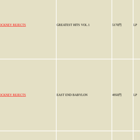
OCKNEY REJECTS
GREATEST HITS VOL.1
5170円
LP
OCKNEY REJECTS
EAST END BABYLON
4950円
LP