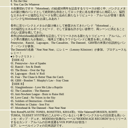
8. I'm the One
9. You Can Do Whatever
※在庫切れです※『Motorhead』の結成50周年を記念するリリースが続く中、パンクとメタ
ルの架け橋のバンドとして絶対的な存在としてロック史に名を残す彼らに相応しい、猛烈
なエネルギーと猛烈なスピードを閉じ込めた新たなトリビュート・アルバムが登場！最高
にパンクなMotörheadをお楽しみあれ！
長年に亘りパンクとメタルの架け橋として称賛されてきたバンド『Motorhead 』。
その猛烈なエネルギーとスピード、そして妥協を許さない姿勢で、両シーンに消えること
のない足跡を残してきた。
本作はMotörhead結成50周年を記念してリリースされる新たなトリビュート・アルバム。パ
ンク界の重鎮たちが集結し、地球上で最もラウドなバンドに敬意を表した作品。
Pennywise、Rancid、Lagwagon、The Casualties、The Damned、GBH等の米英の伝説的なパン
ク・バンドが参加。
The Damnedの名曲「Neat Neat Neat」にレミー（Lemmy Kilmister）が参加。 プロデュースも
レミー！
■トラックリスト：
【SIDE A】
01. Pennywise - Ace of Spades
02. Rancid - Sex & Death
03. The Bronx - Over the Top
04. Lagwagon - Rock 'n' Roll
05. Fear - The Chase Is Better Than the Catch
06. GBH - Bomber 7. Murphy's Law - Stay Clean
【SIDE B】
01. Slaughterhouse - Love Me Like a Reptile
02. The Casualties - The Hammer
03. Anti-Nowhere League - Born to Raise Hell
04. Love Canal - No Voices in the Sky
05. Soldiers of Destruction - Overkill
06. Wisdom in Chains - Iron Fist
07. Motorhead & The Damned - Neat Neat Neat
Tytti Roto(PLASTIC TONES, ROSETTES, KISSA等)、Ville Valavuo(FORSEEN, KOHTI
TUHOA, YLEISET SYYT等)の二人がやっているという事でパンクスからの注目度も高いシ
ンセ・ポップ・デュオ、MODEMが自身のレーベル"MODEM AGE RECORDS"からリリース
するセカンド・アルバムの日本流通をVOX POPULIが担当！
以下、レーベルインフォの日本語訳です。