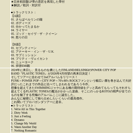
★日本初回盤LP帯の意匠を再現した帯付
★解説／歌詞・対訳付
■トラックリスト：
【A面】
01. さらばベルリンの陽
02. ボディーズ
03. 分かってたまるか
04. ライヤー
05. ゴッド・セイヴ・ザ・クイーン
06. 怒りの日
【B面】
01. セブンティーン
02. アナーキー・イン・ザ・U.K.
03. サブミッション
04. プリティ・ヴェイカント
05. ニューヨーク
06. 拝啓EMI殿
2024年に来日し、見るものを虜にしたFINLAND/HELSINKIのPOWER CITY POP
BAND『PLASTIC TONES』が2026年4月待望の再来日決定！
そしてツアーに合わせて2ndアルバムをリリース！
PUNK～POWER POP～CITY POP～70's-80's ROCKファンという幅広い層を巻き込んで大好
評だったこれまでの作品と比べてしまわれるであろう今作。
想像を超えてきたSWIMMINGジャケにある種の期待値をグッと高めてもらってもそれすら
超えてくるPLASTIC TONESの魔法がかかった楽曲、そこにのっかるROTOの唄声が全ての
ものを魅了する究極のアルバムここに誕生した。
みんなに秘密にして独り占めしたいくらいの最高傑作。
これ聞いてプロパガンダツアーに是非。
■トラックリスト：
1. We're All in This Together
2. Dirty Work
3. Just a Feeling
4. Dynamo
5. Change My World
6. Waste Another Day
7. Nothing Romantic