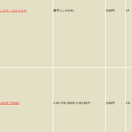
ックス・ピストルズ
勝手にしやがれ
5500円
LP
LASTIC TONES
CAN YOU KEEP A SECRET?
2200円
CD