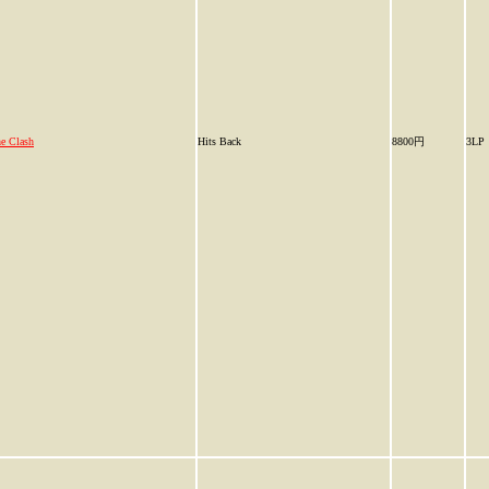
e Clash
Hits Back
8800円
3LP