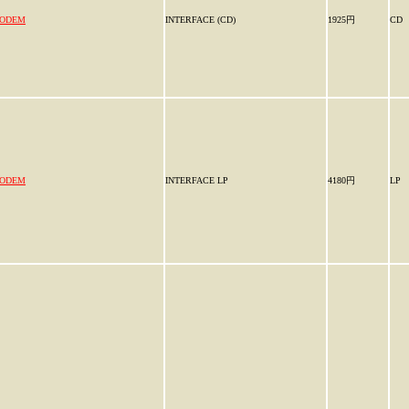
ODEM
INTERFACE (CD)
1925円
CD
ODEM
INTERFACE LP
4180円
LP