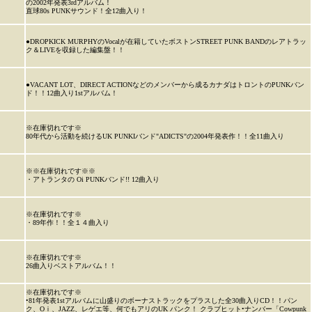
の2002年発表3rdアルバム！
直球80s PUNKサウンド！全12曲入り！
●DROPKICK MURPHYのVocalが在籍していたボストンSTREET PUNK BANDのレアトラッ
ク＆LIVEを収録した編集盤！！
●VACANT LOT、DIRECT ACTIONなどのメンバーから成るカナダはトロントのPUNKバン
ド！！12曲入り1stアルバム！
※在庫切れです※
80年代から活動を続けるUK PUNKIバンド"ADICTS"の2004年発表作！！全11曲入り
※※在庫切れです※※
・アトランタの Oi PUNKバンド!! 12曲入り
※在庫切れです※
・89年作！！全１４曲入り
※在庫切れです※
26曲入りベストアルバム！！
※在庫切れです※
•81年発表1stアルバムに山盛りのボーナストラックをプラスした全30曲入りCD！！パン
ク、Oｉ、JAZZ、レゲエ等、何でもアリのUK パンク！ クラブヒット•ナンバー「Cowpunk