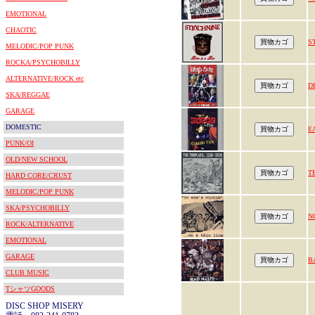
EMOTIONAL
CHAOTIC
S
MELODIC/POP PUNK
ROCKA/PSYCHOBILLY
ALTERNATIVE/ROCK etc
D
SKA/REGGAE
GARAGE
DOMESTIC
E
PUNK/OI
OLD/NEW SCHOOL
T
HARD CORE/CRUST
MELODIC/POP PUNK
SKA/PSYCHOBILLY
N
ROCK/ALTERNATIVE
EMOTIONAL
GARAGE
B
CLUB MUSIC
TシャツGOODS
DISC SHOP MISERY