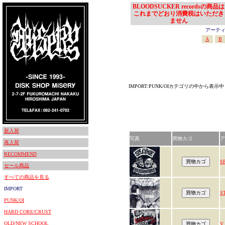
BLOODSUCKER recordsの商品は
これまでどおり消費税はいただき
ません
アーティスト
A
B
IMPORT:PUNK/OIカテゴリの中から表示中
新入荷
写真
買物カゴ
ア
再入荷
RECOMMEND
S
セール商品
すべての商品を見る
IMPORT
S
PUNK/OI
HARD CORE/CRUST
OLD/NEW SCHOOL
V.