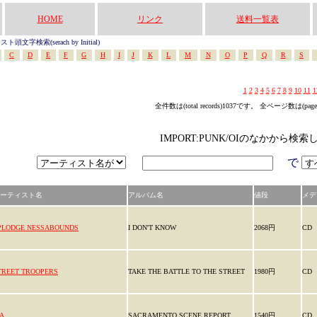
HOME
リンク
送料一覧表
頭文字検索(serach by Initial)
C
D
E
F
G
H
I
J
K
L
M
N
O
P
Q
R
S
1
2
3
4
5
6
7
8
9
10
11
1
全件数は(total records)1037です。 全ページ数は(pag
IMPORT:PUNK/OIのなかから検索
で
ーティスト名
アルバム名
値段
メデ
PLODGE NESSABOUNDS
I DON'T KNOW
2068円
CD
TREET TROOPERS
TAKE THE BATTLE TO THE STREET
1980円
CD
A.
SACRAMENTO SCENE REPORT
1540円
CD