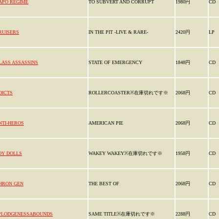
APO REGIME
TO SUBVERT AND CORRUPT
1980円
CD
RUISERS
IN THE PIT -LIVE & RARE-
2420円
LP
LASS ASSASSINS
STATE OF EMERGENCY
1848円
CD
DICTS
ROLLERCOASTER※在庫切れです※
2068円
CD
NTI-HEROS
AMERICAN PIE
2068円
CD
OY DOLLS
WAKEY WAKEY※在庫切れです※
1958円
CD
HRON GEN
THE BEST OF
2068円
CD
PLODGENESSABOUNDS
SAME TITLE※在庫切れです※
2288円
CD