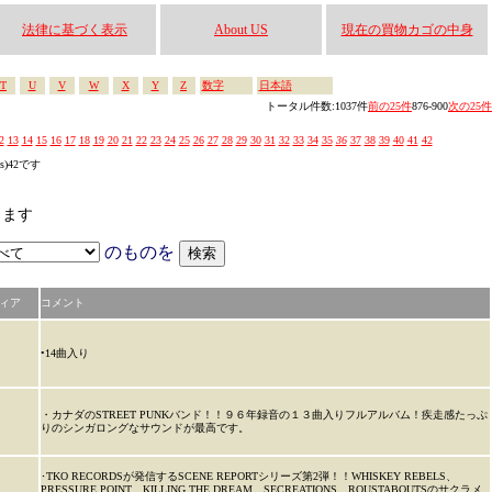
法律に基づく表示
About US
現在の買物カゴの中身
T
U
V
W
X
Y
Z
数字
日本語
トータル件数:1037件
前の25件
876-900
次の25件
2
13
14
15
16
17
18
19
20
21
22
23
24
25
26
27
28
29
30
31
32
33
34
35
36
37
38
39
40
41
42
es)42です
します
のものを
ィア
コメント
•14曲入り
・カナダのSTREET PUNKバンド！！９６年録音の１３曲入りフルアルバム！疾走感たっぷ
りのシンガロングなサウンドが最高です。
･TKO RECORDSが発信するSCENE REPORTシリーズ第2弾！！WHISKEY REBELS、
PRESSURE POINT、KILLING THE DREAM、SECREATIONS、ROUSTABOUTSのサクラメ