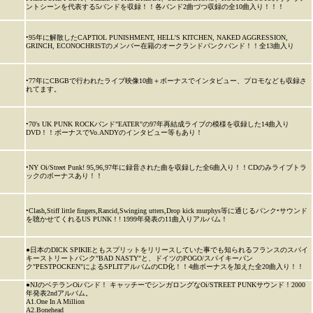
ントシーンを代表する5バンドを収録！！各バンド2曲づつ収録の全10曲入り！！！
•95年に解散したCAPTIOL PUNISHMENT, HELL'S KITCHEN, NAKED AGGRESSION,
GRINCH, ECONOCHRISTのメンバー在籍のオークランドパンクバンド！！全13曲入り
•77年にCBGBで行われたライブ映像10曲＋ボーナスでインタビュー、プロモなども収録さ
れてます。
•70's UK PUNK ROCKバンド"EATER"の97年再結成ライブの模様を収録した14曲入り
DVD！！ボーナスでVo.ANDYのインタビュー等もあり！
•NY Oi/Street Punk! 95,96,97年に録音された曲を収録した全6曲入り！！CDのみライブトラ
ックのボーナスあり！！
•Clash,Stiff little fingers,Rancid,Swinging utters,Drop kick murphys等に通じるパンク•サウンド
を聴かせてくれるUS PUNK！! 1999年発表の11曲入りアルバム！
●日本のDICK SPIKIEともスプリットをリリースしていた事でも知られるフランスのスパイ
キーストリートパンク"BAD NASTY"と、ドイツのPOGO/スパイキーパン
ク"PESTPOCKEN"によるSPLITアルバムのCD化！！4曲ボーナスを加えた全20曲入り！！
●NJのベテランOiバンド！ キャッチーでシンガロングなOi/STREET PUNKサウンド！2000
年発表2ndアルバム。
A1.One In A Million
A2.Bonehead