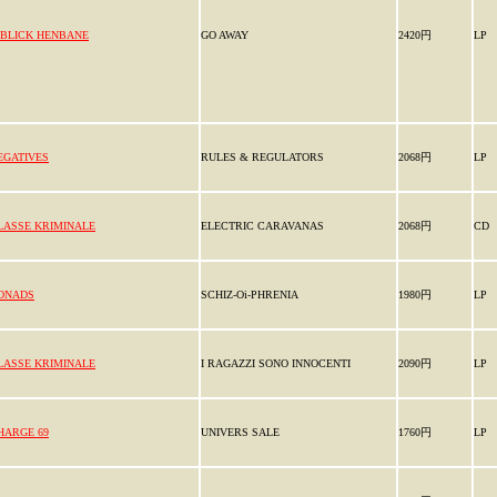
IBLICK HENBANE
GO AWAY
2420円
LP
EGATIVES
RULES & REGULATORS
2068円
LP
LASSE KRIMINALE
ELECTRIC CARAVANAS
2068円
CD
ONADS
SCHIZ-Oi-PHRENIA
1980円
LP
LASSE KRIMINALE
I RAGAZZI SONO INNOCENTI
2090円
LP
HARGE 69
UNIVERS SALE
1760円
LP