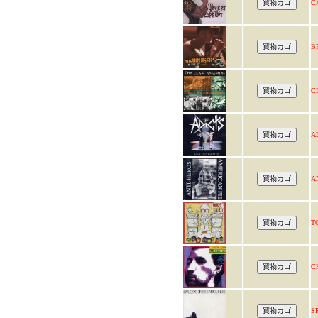
C
B
C
A
A
T
C
S