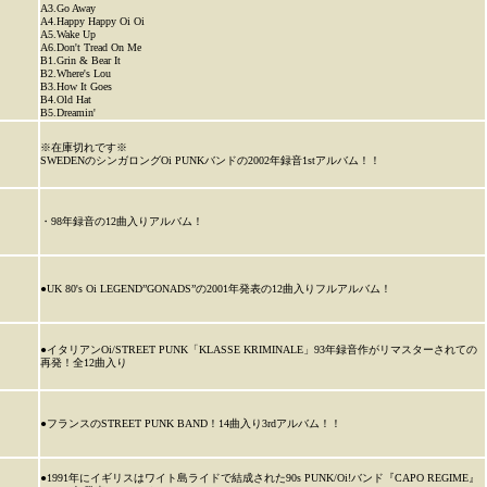
A3.Go Away
A4.Happy Happy Oi Oi
A5.Wake Up
A6.Don't Tread On Me
B1.Grin & Bear It
B2.Where's Lou
B3.How It Goes
B4.Old Hat
B5.Dreamin'
※在庫切れです※
SWEDENのシンガロングOi PUNKバンドの2002年録音1stアルバム！！
・98年録音の12曲入りアルバム！
●UK 80's Oi LEGEND”GONADS”の2001年発表の12曲入りフルアルバム！
●イタリアンOi/STREET PUNK「KLASSE KRIMINALE」93年録音作がリマスターされての
再発！全12曲入り
●フランスのSTREET PUNK BAND！14曲入り3rdアルバム！！
●1991年にイギリスはワイト島ライドで結成された90s PUNK/Oi!バンド『CAPO REGIME』