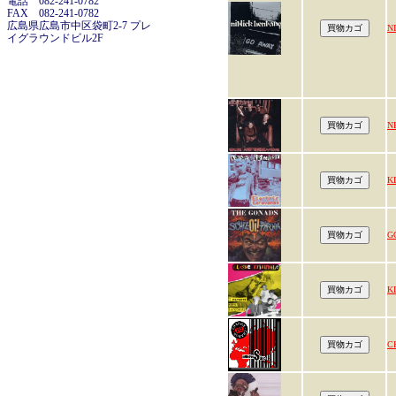
電話 082-241-0782
FAX 082-241-0782
広島県広島市中区袋町2-7 プレ
N
イグラウンドビル2F
N
K
G
K
C