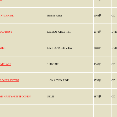
TRYCHNINE
Born In A Bar
2068円
CD
EAD BOYS
LIVE! AT CBGB 1977
2178円
DVD
ATER
LIVE OUTSIDE VIEW
3080円
DVD
EMPLARS
1118-1312
1540円
CD
O ONE'S VICTIM
...ON A THIN LINE
1738円
CD
AD NASTY//PESTPOCKEN
SPLIT
1870円
CD