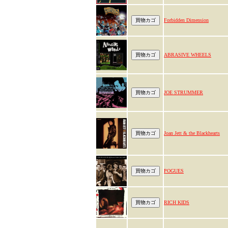
Forbidden Dimension
ABRASIVE WHEELS
JOE STRUMMER
Joan Jett & the Blackhearts
POGUES
RICH KIDS