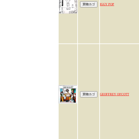
IGGY POP
GEOFFREY OI!COTT