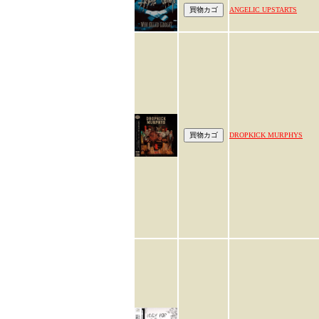
ANGELIC UPSTARTS
DROPKICK MURPHYS