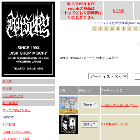
BLOODSUCKER
recordsの商品は
HOME
これまでどおり消費税は
いただきません
アーティスト頭文字検索(serach by In
A
B
C
D
E
F
G
H
1
IMPORT:PUNK/OIカテゴリの中から表示中
新入荷
再入荷
写真
買物カゴ
アーティスト名
RECOMMEND
セール商品
PUBLIC IMAGE LTD (P.I.L.)
すべての商品を見る
IMPORT
MAJOR ACCIDENT
PUNK/OI
HARD CORE/CRUST
OLD/NEW SCHOOL