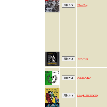
Urban Dogs
（MOVIE）
FOIENOORD
Blitz (PUNK ROCK)