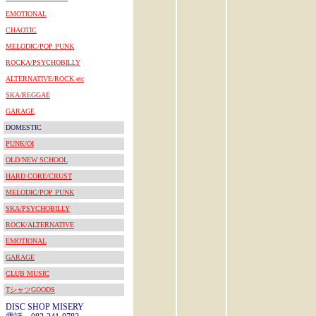
EMOTIONAL
CHAOTIC
MELODIC/POP PUNK
ROCKA/PSYCHOBILLY
ALTERNATIVE/ROCK etc
SKA/REGGAE
GARAGE
DOMESTIC
PUNK/OI
OLD/NEW SCHOOL
HARD CORE/CRUST
MELODIC/POP PUNK
SKA/PSYCHOBILLY
ROCK/ALTERNATIVE
EMOTIONAL
GARAGE
CLUB MUSIC
TシャツGOODS
DISC SHOP MISERY