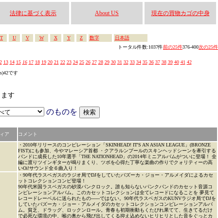
法律に基づく表示
About US
現在の買物カゴの中身
T
U
V
W
X
Y
Z
数字
日本語
トータル件数:1037件
前の25件
376-400
次の25件
2
13
14
15
16
17
18
19
20
21
22
23
24
25
26
27
28
29
30
31
32
33
34
35
36
37
38
39
40
41
42
es)42です
します
のものを
ィア
コメント
・2010年リリースのコンピレーション「SKINHEAD! IT'S AN ASIAN LEAGUE」(BRONZE
FIST)にも参加、今やマレーシア首都 ・クアラルンプールのスキンヘッドシーンを牽引する
バンドに成長した10年選手「THE NATIONHEAD」の2014年ミニアルバムがついに登場！ 全
編に渡りツインギターが鳴りまくり、ツボを心得た丁寧な楽曲の作りでクォリティーの高
いOi!サウンド全６曲入り！
・90年代ラスベガスのラジオ局でDJをしていたバズーカ・ジョー・アルメイダによるカセ
ットコレクションコンピ登場！
90年代米国ラスベガスの砂漠パンクロック。誰も知らないパンクパンドのカセット音源コ
ンピレーションアルバム。このカセットコレクションは全てレコードになることを 夢見て
レコードレーベルに送られたもの------ではない。90年代ラスベガスのKUNVラジオ局でDJを
していたバズーカ・ジョー・アルメイダのカセットコレクションコンピレーションアルバ
ム。貧乏、ドラッグ、ロックンロール。青春も初期衝動もくたびれ果てて、生きてるだけ
で必死な環境の中、喉の奥から飛び出してくる抑え込めないヒリヒリとした音をぐっとカ