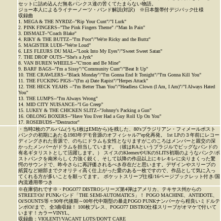
セットに詰め込んだ無名パンクス達の苦くてたまらない物語。
ジョー本人によるライナーノーツ・バンド解説(対訳) ※日本盤帯付デジパック仕様
収録曲
1. MEGA & THE NYRDZ--"Rip Your Cunt"/"I Lurk"
2. PINK FINGERS--"The Pink Fingers Theme" /"Man In Pain"
3. DISMALT--"Coach Blake"
4. RIKY & THE BUTTZ--"I'm Poor"/"We're Ricky and the Buttz"
5. MAGISTER LUDI--"We're Loud"
6. LES FLEURS DU MAL--"Look Into My Eyes"/"Sweet Sweet Satan"
7. THE DROP OUTS--"She's a Jyrk"
8. VAN BUREN WHEELS--"C'mon and Be Mine"
9. BARF BAGS--"I'm a Sissy"/"Community Cunt"/"Beat It Up"
10. THE CRAWLERS--"Black Monday"/"I'm Gonna End It Tonight"/"I'm Gonna Kill You"
11. THE FUCKING PIGS--"(I'm a) Date Rapist"/"Herpes Attack"
12. THE HECK YEAHS --"I'm Better Than You"/"Headless Clown (I Am, I Am)"/"I Always Hated
You"
13. THE LUMPS--"I'm Always Wrong"
14. MID CITY NUISANCE--"I Go Creep"
15. LUKEY & THE CHICKEN SLITZ--"Johnny's Packing a Gun"
16. OBLONG BOXERS--"Have You Ever Had a Guy Roll Up On You"
17. ROSEBUDS--"Destructor"
・当時2枚のアルバム(うち1枚はEMIから)を残した、80'sブラジリアン・フィメールポスト
パンクの初期にあたる1983年デモ音源のオフィシャル7"ep化再発。 1st LPの３年前にレコー
ディングされた音源で、のちにドラムも女性となりますがこのころはメンバーと親交の深
かったメンバーがドラムを担当しています。（彼はRAというブラジルでビッグなバンドの
有名ギタリストとして活躍します。） スイスのKleenexやUKのSLITS初期のようなパンク/ポ
ストパンクを南米らしく力強く鋭く、そして以降の作品以上にキレキレに尖りまくった驚
愕のサウンドで、昨今さらに再評価されるべき存在だと思います。デザインやスリーブの
紙質など細部までクオリティ高く仕上がった愛のある一枚ですので、作品として気に入っ
てくれる方が多いことを願ってます。 ポケットスリーブ仕様/16ページブックレット付き/国
内流通用帯つき
※在庫切れです※・POGO77 DISTROシリーズ第4弾はアメリカ、テキサス州からの
STREET/Oi! PUNKバンド「THE SEMI-AUTOMATICS」！ POGO MACHINE、ANTIDOTE、
Oi!SOUNTS等々90年代後期～00年代中期型の暴走POGO PUNKナンバーから程良いミドルテ
ンポOi!まで、全3曲収録！ 100枚プレス、POGO77 DISTRO仕様スリーブがオマケで付いて
います！カラーVINYL。
収録曲：VIOLENT!/VACANT LOTS/DON'T CARE