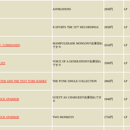
ASPIRATIONS
2838円
LP
X-SPURTS THE 1977 RECORDINGS
2838円
LP
MANIPULERADE MONGON※在庫切れ
.F. COMMANDO
2618円
LP
です※
VOICE OF A GENERATION※在庫切れ
LITZ
3300円
LP
です※
ETER AND THE TEST TUBE BABIES
THE PUNK SINGLE COLLECTION
2860円
LP
GUILTY AS CHARGED※在庫切れです
OCK SPARRER
1848円
LP
※
OCK SPARRER
TWO MONKEYS
2750円
LP