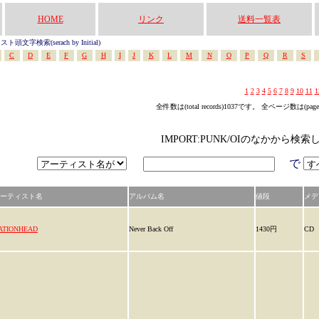
HOME
リンク
送料一覧表
頭文字検索(serach by Initial)
C
D
E
F
G
H
I
J
K
L
M
N
O
P
Q
R
S
1
2
3
4
5
6
7
8
9
10
11
1
全件数は(total records)1037です。 全ページ数は(pag
IMPORT:PUNK/OIのなかから検索
で
ーティスト名
アルバム名
値段
メデ
ATIONHEAD
Never Back Off
1430円
CD