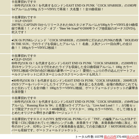
※在庫切れです※
・80年代のUK Oi！を代表するロンドンEAST END Oi PUNK「COCK SPARRER」の1983年
1stアルバムが180g カラーVINYLで再発！ 大名盤！！全10曲収録！
※在庫切れです※
・※LP+DVD※
2007年にCAPTAIN Oiからリリースされた6thスタジオアルバムが180gカラーVINYL全14曲収
録で再発！！ メイキング・オブ・"Here We Stand"や2000年ライブ他収録のボーナスDVDも
封入です！
●UK Oi PUNKレジェンド「COCK SPARRER」の2000年に行われたPUNKの祭典「HOLIDAY
IN THE SUN」でのライブを収録したアルバム！！ 名曲、人気ナンバー目白押しの全22
曲！！ 180gカラーVINYL2枚組！
※在庫切れです※
●※2LP+DVD※
80年代のUK Oi！を代表するロンドンEAST END Oi PUNK「COCK SPARRER」の2009年11
月USサンフランシスコで行われたライブを収録した全22曲収録アルバム！ 180g カラー
VINYL2枚組+DVDの合計3枚組の豪華バージョン！ 愛情たっぷりの手の込んだゲートフォ
ールドジャケットにポスターとシルクスクリーンカードも封入！
●80年代のUK Oi！を代表するロンドンEAST END Oi PUNK「COCK SPARRER」2000年2月
のUSツアーをパッケージしたライブアルバム！ 沸き起こる大合唱、会場の熱気がこれでも
かと伝わってくる全19曲！ 180gカラーVINYL2枚組、ゲートフォールドジャケットの豪華永
久保存盤！
※在庫切れです※
・80年代のUK Oi！を代表するロンドンEAST END Oi PUNK「COCK SPARRER」の84年2nd
アルバム「Running Riot In '84」と名盤1stライブアルバム「Live And Loud！！」が2枚セッ
トで限定アナログリリース！400枚限定。リマスター、180g カラーVINYL、そして2枚をま
とめたオリジナル帯付きの豪華バージョン！！！
※在庫切れです※スイスの70'S 女性VOCAL PUNKバンド「TNT」の編集アルバムが2LPで
登場！CDに収録されていた3枚のシングル曲、未発表ライブ曲、未発表曲の9曲に加え、83
年の10インチ、82年レコーディング未発表曲を追加しての全23曲2LP ！MOTORHEADのカ
バーも収録です。ゲートフォールドジャケット。
トータル件数:1037件
前の25件
376-400
次の25件