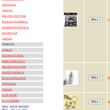
EMOTIONAL
CHAOTIC
MELODIC/POP PUNK
V.
ROCKA/PSYCHOBILLY
ALTERNATIVE/ROCK etc
SKA/REGGAE
GARAGE
DOMESTIC
PUNK/OI
OLD/NEW SCHOOL
HARD CORE/CRUST
MELODIC/POP PUNK
SKA/PSYCHOBILLY
M
ROCK/ALTERNATIVE
EMOTIONAL
GARAGE
CLUB MUSIC
TシャツGOODS
S
DISC SHOP MISERY