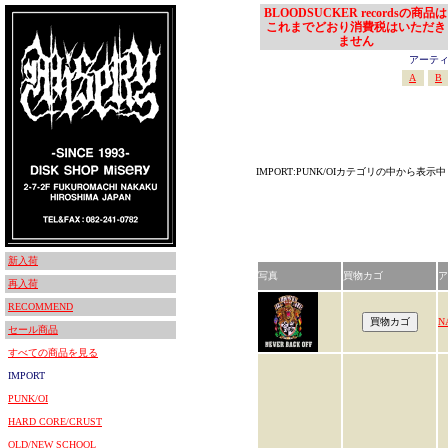
BLOODSUCKER recordsの商品は
これまでどおり消費税はいただき
ません
アーティスト
A
B
IMPORT:PUNK/OIカテゴリの中から表示中
新入荷
写真
買物カゴ
ア
再入荷
RECOMMEND
N
セール商品
すべての商品を見る
IMPORT
PUNK/OI
HARD CORE/CRUST
OLD/NEW SCHOOL