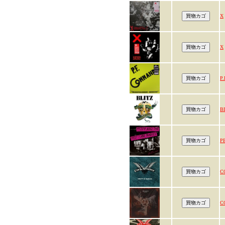
X
X
P
B
P
C
C