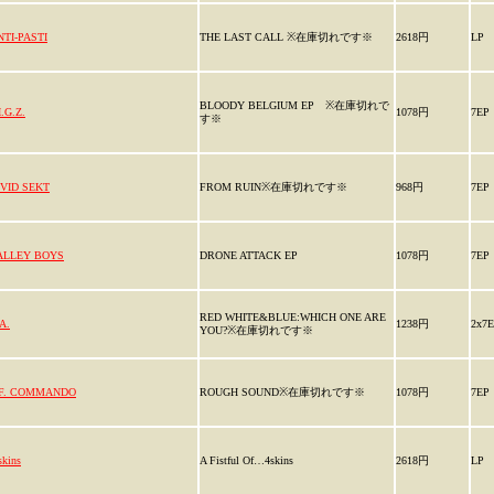
NTI-PASTI
THE LAST CALL ※在庫切れです※
2618円
LP
BLOODY BELGIUM EP ※在庫切れで
I.G.Z.
1078円
7EP
す※
IVID SEKT
FROM RUIN※在庫切れです※
968円
7EP
ALLEY BOYS
DRONE ATTACK EP
1078円
7EP
RED WHITE&BLUE:WHICH ONE ARE
A.
1238円
2x7
YOU?※在庫切れです※
.F. COMMANDO
ROUGH SOUND※在庫切れです※
1078円
7EP
skins
A Fistful Of…4skins
2618円
LP