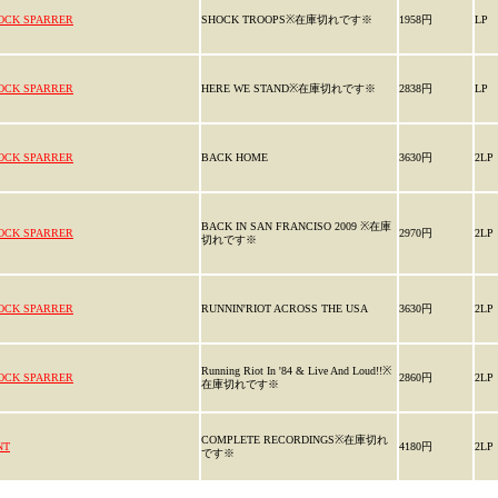
OCK SPARRER
SHOCK TROOPS※在庫切れです※
1958円
LP
OCK SPARRER
HERE WE STAND※在庫切れです※
2838円
LP
OCK SPARRER
BACK HOME
3630円
2LP
BACK IN SAN FRANCISO 2009 ※在庫
OCK SPARRER
2970円
2LP
切れです※
OCK SPARRER
RUNNIN'RIOT ACROSS THE USA
3630円
2LP
Running Riot In '84 & Live And Loud!!※
OCK SPARRER
2860円
2LP
在庫切れです※
COMPLETE RECORDINGS※在庫切れ
NT
4180円
2LP
です※