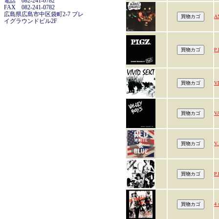
電話 082-241-0782
FAX 082-241-0782
広島県広島市中区袋町2-7 プレ
A
イグラウンドビル2F
P.
V
V
V.
P
4 