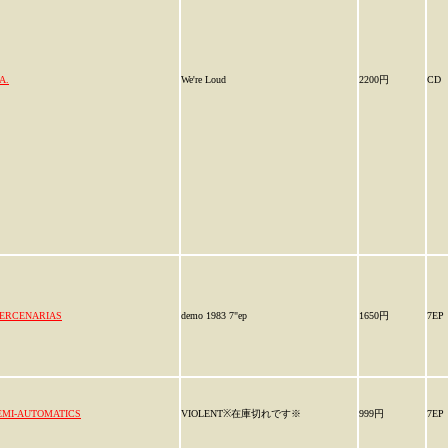
A.
We're Loud
2200円
CD
ERCENARIAS
demo 1983 7"ep
1650円
7EP
EMI-AUTOMATICS
VIOLENT※在庫切れです※
999円
7EP