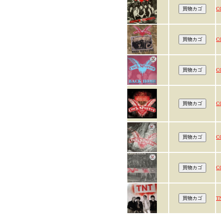
C
C
C
C
C
C
T