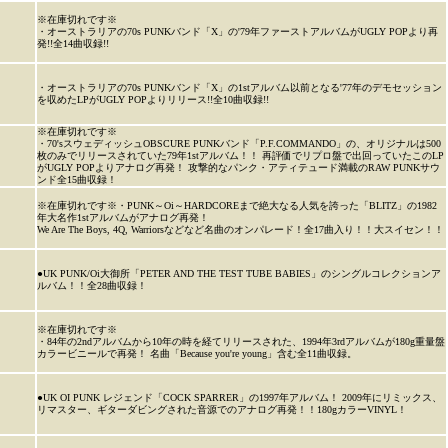
※在庫切れです※
・オーストラリアの70s PUNKバンド「X」の'79年ファーストアルバムがUGLY POPより再
発!!全14曲収録!!
・オーストラリアの70s PUNKバンド「X」の1stアルバム以前となる'77年のデモセッション
を収めたLPがUGLY POPよりリリース!!全10曲収録!!
※在庫切れです※
・70'sスウェディッシュOBSCURE PUNKバンド「P.F.COMMANDO」の、オリジナルは500
枚のみでリリースされていた79年1stアルバム！！ 再評価でリプロ盤で出回っていたこのLP
がUGLY POPよりアナログ再発！ 攻撃的なパンク・アティテュード満載のRAW PUNKサウ
ンド全15曲収録！
※在庫切れです※・PUNK～Oi～HARDCOREまで絶大なる人気を誇った「BLITZ」の1982
年大名作1stアルバムがアナログ再発！
We Are The Boys, 4Q, Warriorsなどなど名曲のオンパレード！全17曲入り！！大スイセン！！
●UK PUNK/Oi大御所「PETER AND THE TEST TUBE BABIES」のシングルコレクションア
ルバム！！全28曲収録！
※在庫切れです※
・84年の2ndアルバムから10年の時を経てリリースされた、1994年3rdアルバムが180g重量盤
カラービニールで再発！ 名曲「Because you're young」含む全11曲収録。
●UK OI PUNK レジェンド「COCK SPARRER」の1997年アルバム！ 2009年にリミックス、
リマスター、ギターダビングされた音源でのアナログ再発！！180gカラーVINYL！