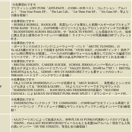
･※在庫切れです※
ブリティッシュDIY PUNK「ANTI-PASTI 」の1980～81年ベスト・コレクション・アルバ
ム！ 「Four Sour Points EP」「The Last Call」「Let Them Free EP」「Six Guns EP」等より
21曲を収録！
※在庫切れです※
・HUBBLE BUBBLE、RAXOLA等、良質なバンドを輩出した初期ベルギーのオブスキュア
PUNK BAND「P.I.G.Z.」の1978年唯一のリリースとなるレア12インチが7インチでの再発!!
「BLOODSTAINS ACROSS BELGIUM」や「BACK TO FRONT」にも収録されていた、短命
に燃え尽きた彼等のキラーナンバー3曲収録！ ライナーノーツや写真掲載の8Pブックレット
付き。
※在庫切れです※
・ポートランドのポストパンク/ニューウェーヴ・バンド「ARCTIC FLOWERS」の
Vo.ALEX嬢がギタリストで在籍するPDX PUNK「VIVID SEKT」の2014年7インチ！ 前作ア
ルバム時の男性Vo.が脱退し、ベースのANYA嬢がヴォーカルを兼任しての3ピース編成での
リリースです。 アップテンポながら翳りのあるPUNKサウンドを聴かせてくれる全3曲！
※在庫切れです※
・BRUTAL KNIGHTS、CAREER SUICIDE、SCHOOL JERKSのメンバー等のメンバーから
成るカナダはトロントのハードコアパンク「VALLEY BOYS」2014年1st 7"EP！！ BRUTAL
KNIGHTSはもちろん、GERMS～80'S US HARDCOREファンも要チェックのロッキン
THRASH ハードコア・パンクサウンド全4曲！
※在庫切れです※
・UKよりCOCK SPARRERのメンバーが在籍する「ARGY BARGY」、哀愁感ととシンガロ
EP
ングも決まってる「BOOZE＆GLORY」、USよりスピーディーでタフなサウンドの
「HARRINGTON SAINTS」、RANCIDのLARS FREDERIKSEN在籍の「OLD FIRM
CASUALS」によるUK/US Oi!/STREET PUNK 4WAY SPLIT！！ダウンロード・コード付。
※在庫切れです※
・SWEDENの70sパンクロック「P.F. COMMANDO 」の'80年2nd7"がオフィシャル再発!! ダ
ーティーでパンク・アティテュード満載なサウンドからアップテンポなナンバーで全3曲収
録！
・4人のフーリガンによって結成された、80年代 UK Oi PUNKの代表的バンドの1つである
「4SKINS」のex-LAST RESORTのROIがヴォーカルをとる名盤2ndアルバム！現在でも人気
の高いナンバー「ON THE STREETS」等含む全15曲収録！