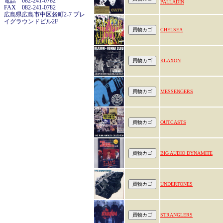
電話 082-241-0782
PALLADIN
FAX 082-241-0782
広島県広島市中区袋町2-7 プレ
イグラウンドビル2F
CHELSEA
KLAXON
MESSENGERS
OUTCASTS
BIG AUDIO DYNAMITE
UNDERTONES
STRANGLERS