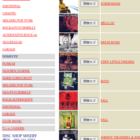
SUBHUMANS
EMOTIONAL
CHAOTIC
MELODIC/POP PUNK
HELLCAT
ROCKA/PSYCHOBILLY
ALTERNATIVE/ROCK etc
SKA/REGGAE
KRUM BUMS
GARAGE
DOMESTIC
STIFF LITTLE FINGERS
PUNK/OI
OLD/NEW SCHOOL
HARD CORE/CRUST
BOYS
MELODIC/POP PUNK
SKA/PSYCHOBILLY
ROCK/ALTERNATIVE
FALL
EMOTIONAL
GARAGE
FALL
CLUB MUSIC
TシャツGOODS
DISC SHOP MISERY
JOHNNY THUNDERS & PAT