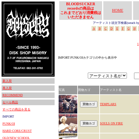
BLOODSUCKER
recordsの商品は
HOME
これまでどおり消費税は
いただきません
アーティスト頭文字検索(serach by In
A
B
C
D
E
F
G
H
1
IMPORT:PUNK/OIカテゴリの中から表示中
新入荷
再入荷
写真
買物カゴ
アーティスト名
RECOMMEND
セール商品
TEMPLARS
すべての商品を見る
IMPORT
SOULS ON FIRE
PUNK/OI
HARD CORE/CRUST
OLD/NEW SCHOOL