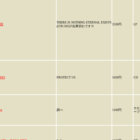
THERE IS NOTHING ETERNAL EXISTS
我
2530円
LP
(LTD.505)※在庫切れです※
IMO
PROTECT US
1650円
CD
カセ
ng
調べ
1100円
ープ