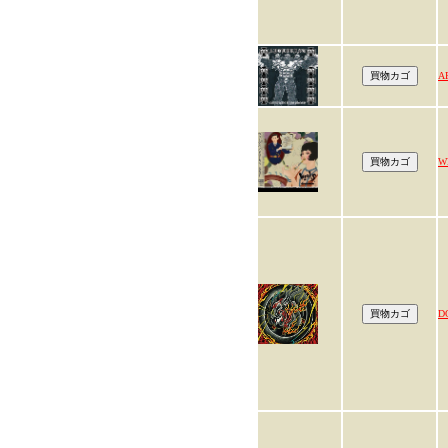
A
W
D