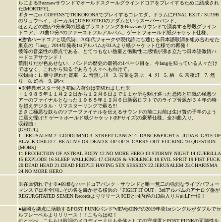
ルによるBuzzsawサウンドでオールドスクールグラインドコアをプレイするために結成され
た[MORTIFY]。
ギターにex COFFINSでTRIKORONAでプレイするコレエダ、ドラムにFINAL EXIT / SU19B
のリョウヘイ、ボーカルにDISROTTEDのアダムというスーパーバンド。
ほとんどの曲が1分未満の超速ブラストソングをBuzzsawサウンドで演奏する秒殺グライン
ドコア。 21曲12分!!のファーストフルアルバム。ゲートフォールド紙ジャケット仕様。
●激情ハードコアと現代詩、70年代フォークや現代詩にも通じる日本語歌詞を組み合わせた
東京の「lang」2014年発表1stアルバムが3LAより紙ジャケット仕様での再発！
彼等の音楽性の原点である、とてつもない熱量と衝動性に感情が沸き立たつ日本語激情ハ
ードコアサウンド！
荒削りだが色あせない、バンドの歴史の最初の1ページ目を、今langを知っている人々だけ
ではなく、これから知るであろう人々へも向けて。
収録曲：1. 乗り遅れた電車 2. 音無し川 3. 言葉を選ぶ 4. 刃 5. 柄 6. 常夜灯 7. 然
り 8. 幻香 9. 調べ
●※特典ポスター付き初回入荷分は売切れました※
・１９８５年１１月２２日から１２月６日まで１１か所を駆け巡った恐怖と狂気の極悪ツ
アーのファイナルとなった１９８５年１２月６日新宿ロフトでのライブ音源が３４年の時
を超えデジタル・リマスターリングで蘇る!!!
まさに極悪な奴らのツアーファイナルを伝えるサウンドの前にお前は生け贄の子羊のよう
に震え慄け!!! ゲートホールド紙ジャケット(EPサイズ)の豪華仕様。全24曲入り。
収録曲：
[GHOUL]
1. JERUSALEM 2. GODDUMND 3. STREET GANGS' 4. DANCE&FIGHT 5. JUDA 6. GATE OF
BLACK CHILD 7. BE ALIVE OR DEAD 8. OI! OI! 9. CARRY OUT FUCKING 10.QUESTION
[MOBS]
11.PROJECTION OF ASTRAL BODY 12.NO MORE HERO 13.STORMY NIGHT 14.GUERILLA
15.EXPLODE 16.SLEEP WALLKING 17.CHAOS & VIOLENCE 18.EVIL SPRIT 19.FIST FUCK
20.DEAD HEAD 21.DEAD PEOPLE HAVING SEX SESSION 22.JERUSALEM 23.CHARISMA
24.NO MORE HERO
※在庫切れです※●凶暴なハードコアパンク・サウンドと唯一無二の強烈なライブパフォー
マンスで日本全国にその名を轟かせる横浜の「FIGHT IT OUT」3rdアルバムのアナログ盤が
REGURGITATED SEMEN Recordsよりリリース!!CDと同内容の13曲入り片面LP仕様！
●福岡を拠点に活動するPOST PUNKバンド"vIEWpOINt"の2019年発1stシングルがダブルでセ
ルフレーベルよりリリース！！こちらは#2！
#1と比べ、こちらは歌詞のメロディーよりも全体としての完成度とPOST PUNKの可能性を