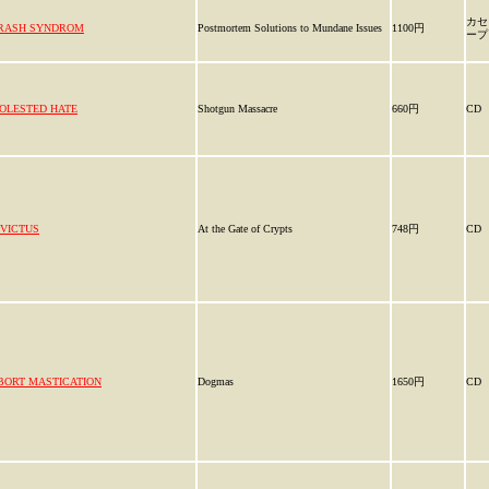
カセ
RASH SYNDROM
Postmortem Solutions to Mundane Issues
1100円
ープ
OLESTED HATE
Shotgun Massacre
660円
CD
NVICTUS
At the Gate of Crypts
748円
CD
BORT MASTICATION
Dogmas
1650円
CD