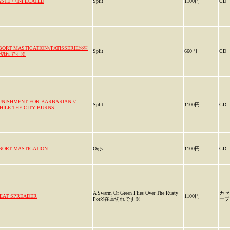
ASTE / /INFECATED
Split
1100円
CD
BORT MASTICATION//PATISSERIE※在
Split
660円
CD
切れです※
UNISHMENT FOR BARBARIAN //
Split
1100円
CD
HILE THE CITY BURNS
BORT MASTICATION
Orgs
1100円
CD
A Swarm Of Green Flies Over The Rusty
カセ
EAT SPREADER
1100円
Pot※在庫切れです※
ープ