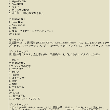
1. Vegetable Life
2. OYASUMI
3. ブタ子
4. 悲しきX VIDEO
5. キリストは馬小屋で生まれた
THE STALIN X
6. Razor Blaze
7. Noise on Top
8. 廃魚
9. M-16（マイナー・シックスティーン）
10. T-Legs
ザ・ラビッツ
宮沢正一(Vo）、田畑満（ex.ZENI GEVA、Acid Mothers Temple）(G)、ヒゴヒロシ（ex.ミラー
ズ、チャンスオペレーション、ザ・スターリン）(B)、イヌイジュン（ザ・スターリン）(Dr)
ザ・スターリンX
森川誠一郎（Z.O.A.、血と雫）(Vo)、田畑満(G)、ヒゴヒロシ(B)、イヌイジュン(Dr)
Disc 2
THE STALIN Y
1.ワルシャワの幻想
2. STOP JAP
3. 負け犬
4. 冷蔵庫
5. 猟奇ハンター
6. 溺愛
7. 欲情
8. バキューム
9. 肉
10. GASS
11. 仰げば尊し
12. アーチスト～マリアンヌ
ザ・スターリンY
（ザ・スターリンXのメンバーに加え）泯比沙子、Mai-kou（G.A.S)、いぬん堂(ビル）、