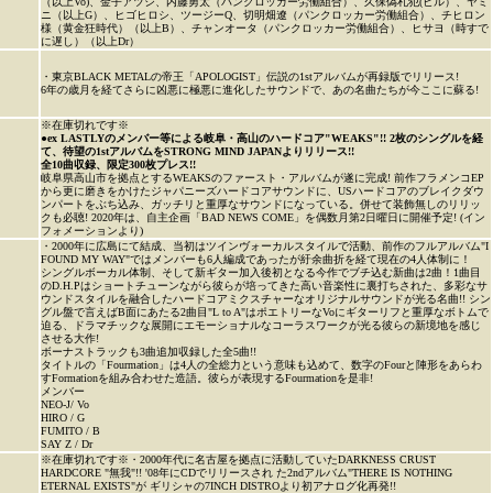
（以上Vo)、金子アツシ、内藤勇太（パンクロッカー労働組合）、久保偽札犯(ビル）、ヤミ
ニ（以上G）、ヒゴヒロシ、ツージーQ、切明畑遼（パンクロッカー労働組合）、チヒロン
様（黄金狂時代）（以上B）、チャンオータ（パンクロッカー労働組合）、ヒサヨ（時すで
に遅し）（以上Dr）
・東京BLACK METALの帝王「APOLOGIST」伝説の1stアルバムが再録版でリリース!
6年の歳月を経てさらに凶悪に極悪に進化したサウンドで、あの名曲たちが今ここに蘇る!
※在庫切れです※
●
ex LASTLYのメンバー等による岐阜・高山のハードコア"WEAKS"!! 2枚のシングルを経
て、待望の1stアルバムをSTRONG MIND JAPANよりリリース!!
全10曲収録、限定300枚プレス!!
岐阜県高山市を拠点とするWEAKSのファースト・アルバムが遂に完成! 前作フラメンコEP
から更に磨きをかけたジャパニーズハードコアサウンドに、USハードコアのブレイクダウ
ンパートをぶち込み、ガッチリと重厚なサウンドになっている。併せて装飾無しのリリッ
クも必聴! 2020年は、自主企画「BAD NEWS COME」を偶数月第2日曜日に開催予定! (イン
フォメーションより)
・2000年に広島にて結成、当初はツインヴォーカルスタイルで活動、前作のフルアルバム"I
FOUND MY WAY"ではメンバーも6人編成であったが紆余曲折を経て現在の4人体制に！
シングルボーカル体制、そして新ギター加入後初となる今作でブチ込む新曲は2曲！1曲目
のD.H.Pはショートチューンながら彼らが培ってきた高い音楽性に裏打ちされた、多彩なサ
ウンドスタイルを融合したハードコアミクスチャーなオリジナルサウンドが光る名曲!! シン
グル盤で言えばB面にあたる2曲目"L to A"はポエトリーなVoにギターリフと重厚なボトムで
迫る、ドラマチックな展開にエモーショナルなコーラスワークが光る彼らの新境地を感じ
させる大作!
ボーナストラックも3曲追加収録した全5曲!!
タイトルの「Fourmation」は4人の全総力という意味も込めて、数字のFourと陣形をあらわ
すFormationを組み合わせた造語。彼らが表現するFourmationを是非!
メンバー
NEO-J/ Vo
HIRO / G
FUMITO / B
SAY Z / Dr
※在庫切れです※・2000年代に名古屋を拠点に活動していたDARKNESS CRUST
HARDCORE "無我"!! '08年にCDでリリースされ た2ndアルバム"THERE IS NOTHING
ETERNAL EXISTS"が ギリシャの7INCH DISTROより初アナログ化再発!!