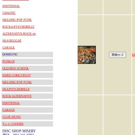
EMOTIONAL
CHAOTIC
MELODIC/POP PUNK
ROCKA/PSYCHOBILLY
ALTERNATIVE/ROCK etc
SKA/REGGAE
GARAGE
DOMESTIC
K
PUNK/OI
OLD/NEW SCHOOL
HARD CORE/CRUST
MELODIC/POP PUNK
SKA/PSYCHOBILLY
ROCK/ALTERNATIVE
EMOTIONAL
GARAGE
CLUB MUSIC
TシャツGOODS
DISC SHOP MISERY