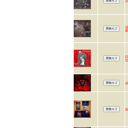
T
A
庫
P
W
A
M