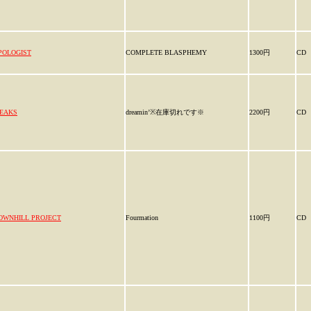
POLOGIST
COMPLETE BLASPHEMY
1300円
CD
EAKS
dreamin’※在庫切れです※
2200円
CD
OWNHILL PROJECT
Fourmation
1100円
CD