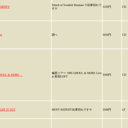
Stench of Swedish Buzzsaw ※在庫切れで
ORTIFY
1320円
CD
す※
ng
調べ
1650円
CD
極悪ツアー 1985 GHOUL & MOBS Live
HOUL & MOBS
3300円
CD
at 新宿LOFT
IGHT IT OUT
MOST HATED※在庫切れです※
2508円
LP