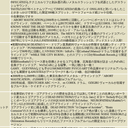
INFECATEDもテクニカルリフと刻み度の高いメタルスラッシュリフを武器としたデスラッ
シュサウンド。
TASTEの2017年ベトナムツアーにてINFECATEDの前身バンド ONSLAVEと対バンをしたこ
とがきっかけで実現した限定300枚スプリット、ゲートフォールド紙ジャケ仕様。
※在庫切れです※
・ABORT MASTICATIONは2006年から2009年に活動しメンバーにボーカリストはエレクト
ログラインド、OZIGIRI、ベーシストはBUTCHER ABC、ドラマーは元COHOL / NO ONE
KNOWS WHAT THE DEAD THINKのキョウスケを擁する東京出身のデスメタル・グライン
ドコア。現在は活動を再開し2019年にセカンド・アルバムを発表。
PATISSERIEはBODIES LAY BROKEN、The MEN’S TOILETなど多数のグラインドコアバン
ドで活動する千葉県在住のアメリカ人、ハガモトによるワンマンゴアグラインド。
2007年にリリースされたPATISSERIEとの16曲収録スプリットCD。デッドストック入荷!
●初期NAPALM DEATHのリー・ドリアン直系絶叫ヴォーカルが炸裂する札幌シティ・グラ
インドコア「PUNISHMENT FOR BARBARIAN」と元O.G.D皆川に加え国産グラインドコア
シーンで90年代に活動したVIVISECTION / IxRxFx / 現CorbataのMatsuがドラムで在籍するグ
ラインドコア「WHILE THE CITY BURNS」とのスプリットCDがBloodbath Recordsより限定
500枚でリリース。
初期Bloodbathのリリース群を彷彿とさせるコアな音像、北海道の旨味が詰まったPxFxBに
全身グラインドコア、WxTxCxBによる猛撃。一気に聴ける一枚！
GAMY、GUEVNNAなども手がけMOMENTARY PSYCO ARTで作品展やオリジナルアパレル
なども展開するANUSTESがアートワーク!! 各バンド4曲、合計8曲収録
●2006年から2009年に活動した東京出身のデスメタル・グラインドコア「ABORT
MASTICATION」の2008年リリース13曲1stフルアルバム。
2005年結成、現BUTCHER ABC ベース、ex COHOL ドラム、OZIGIRI ヴォーカルが在籍す
るブルータル・ケイオティックグラインド。
。
※在庫切れです※・ゴアグラインドの歴史を語る上では決して外すことの出来ないポーラ
ンド産カルトゴアグラインドDEAD INFECTIONのヴォーカル Jaroとギター Tochaを中心に同
じくポーランドゴアグラインドのSQUASH BOWELSのArthur、NEUROPATHIAのRadekのベ
テラン4人が2016年に結成したゴアグラインド・グラインドコアバンド。
ットテ
ゴアグラインド史に残る名盤、DEAD INFECTION "A Chapter of Accident”、”Brain
Corrusion"のスタイルを継承しながらもさらにグラインドコア色が濃くなった楽曲とヴォー
カルスタイルで初期NAPALM DEATHを彷彿させる躍動感にEXTREME NOISE TERRORのよ
うなRawでクラスティーなハードコアさが加わったMEAT SPREADER 独自のサウンド。
Obliteration Recordsからリリースされたファーストフルアルバムの限定カセットテープヴァ
ージョン