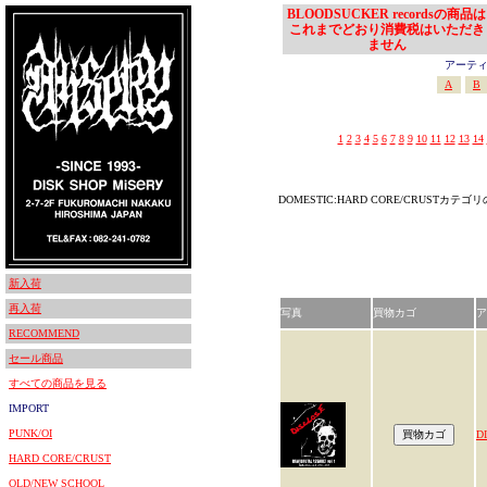
BLOODSUCKER recordsの商品は
これまでどおり消費税はいただき
ません
アーティスト
A
B
1
2
3
4
5
6
7
8
9
10
11
12
13
14
DOMESTIC:HARD CORE/CRUSTカテ
新入荷
再入荷
写真
買物カゴ
ア
RECOMMEND
セール商品
すべての商品を見る
IMPORT
PUNK/OI
D
HARD CORE/CRUST
OLD/NEW SCHOOL