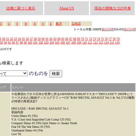
法律に基づく表示
About US
現在の買物カゴの中身
T
U
V
W
X
Y
Z
数字
日本語
トータル件数:2888件
前の25件
826-850
次の25件
9
50
51
52
53
54
55
56
57
58
59
60
61
62
63
64
65
66
67
68
69
70
71
72
73
74
75
76
77
78
79
93
94
95
96
97
98
99
100
101
102
103
104
105
106
107
108
109
110
111
112
113
114
115
116
s)116です
かから検索します
のものを
ィア
コメント
※在庫切れです※日本が世界に誇るJAPANESE D-BEATマスター"DISCLOSE"!! 2003年にリ
リースされた2枚組ディスコグラフィーCD "RAW BRUTAL ASSAULT Vol.1 & Vol.2"の2種類
が待望の再発決定!!
DISCLOSE / RAW BRUTAL ASSAULT Vo.1
収録内容
Crime Demo #1 ('92)
V.A / Crust And Anguished Life Comp CD ('92)
Conquest Demo #2 ('93) Split Demo w/ Insane Youth
Fear Of The War Demo #3 ('93)
Unreleased Demo #4 ('94)
Live '92