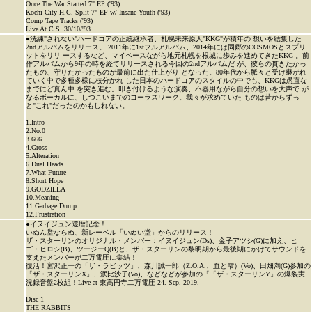
Once The War Started 7" EP ('93)
Kochi-City H.C. Split 7" EP w/ Insane Youth ('93)
Comp Tape Tracks ('93)
Live At C.S. 30/10/'93
●洗練"されない"ハードコアの正統継承者、札幌未来原人"KKG"が積年の 想いを結集した
2ndアルバムをリリース。 2011年に1stフルアルバム、2014年には同郷のCOSMOSとスプリ
ットをリリ ースするなど、マイペースながら地元札幌を根城に歩みを進めてきたKKG 。前
作アルバムから9年の時を経てリリースされる今回の2ndアルバムだ が、彼らの貫きたかっ
たもの、守りたかったものが最前に出た仕上がり となった。80年代から脈々と受け継がれ
ていく中で多種多様に枝分かれ した日本のハードコアのスタイルの中でも、KKGは愚直な
までにど真ん中 を突き進む。叩き付けるような演奏、不器用ながら自分の想いを大声で が
なるボーカルに、しつこいまでのコーラスワーク。我々が求めていた ものは昔からずっ
と"これ"だったのかもしれない。
1.Intro
2.No.0
3.666
4.Gross
5.Alteration
6.Dual Heads
7.What Future
8.Short Hope
9.GODZILLA
10.Meaning
11.Garbage Dump
12.Frustration
●イヌイジュン還暦記念！
いぬん堂ならぬ、新レーベル「いぬい堂」からのリリース！
ザ・スターリンのオリジナル・メンバー：イヌイジュン(Ds)、金子アツシ(G)に加え、ヒ
ゴ・ヒロシ(B)、ツージーQ(B)と、ザ・スターリンの黎明期から最後期にかけてサウンドを
支えたメンバーが二万電圧に集結！
復活！宮沢正一の「ザ・ラビッツ」、森川誠一郎（Z.O.A.、血と雫）(Vo)、田畑満(G)参加の
「ザ・スターリンX」、泯比沙子(Vo)、などなどが参加の「「ザ・スターリンY」の爆裂実
況録音盤2枚組！Live at 東高円寺二万電圧 24. Sep. 2019.
Disc 1
THE RABBITS