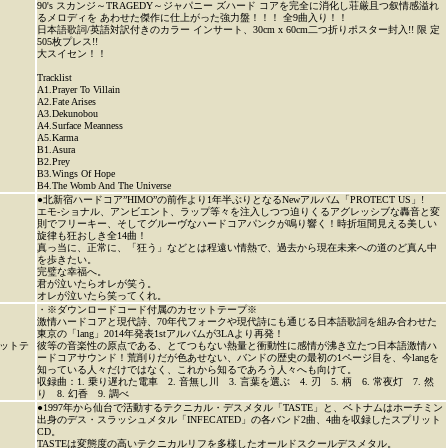
90's スカンジ～TRAGEDY～ジャパニー ズハード コアを完全に消化し荘厳且つ叙情感溢れ
るメロディを あわせた傑作に仕上がった強力盤！！！ 全9曲入り！！
日本語歌詞/英語対訳付きのカラー インサート、30cm x 60cm二つ折りポスター封入!! 限 定
505枚プレス!!
大スイセン！！
Tracklist
A1.Prayer To Villain
A2.Fate Arises
A3.Dekunobou
A4.Surface Meanness
A5.Karma
B1.Asura
B2.Prey
B3.Wings Of Hope
B4.The Womb And The Universe
●北新宿ハードコア”HIMO”の前作より1年半ぶりとなるNewアルバム「PROTECT US」!
エモ-ショナル、アンビエント、ラップ等々を注入しつつ迫りくるアグレッシブな轟音と変
則でフリーキー、そしてグルーヴなハードコアパンクが鳴り響く！時折垣間見える美しい
旋律も狂おしき全14曲！
真っ当に、正常に、「狂う」などとは程遠い情熱で、過去から現在未来への道のど真ん中
を歩きたい。
完璧な幸福へ。
君が泣いたらオレが笑う。
オレが泣いたら笑ってくれ。
・※ダウンロードコード付属のカセットテープ※
激情ハードコアと現代詩、70年代フォークや現代詩にも通じる日本語歌詞を組み合わせた
東京の「lang」2014年発表1stアルバムが3LAより再発！
ットテ
彼等の音楽性の原点である、とてつもない熱量と衝動性に感情が沸き立たつ日本語激情ハ
ードコアサウンド！荒削りだが色あせない、バンドの歴史の最初の1ページ目を、今langを
知っている人々だけではなく、これから知るであろう人々へも向けて。
収録曲：1. 乗り遅れた電車 2. 音無し川 3. 言葉を選ぶ 4. 刃 5. 柄 6. 常夜灯 7. 然
り 8. 幻香 9. 調べ
●1997年から仙台で活動するテクニカル・デスメタル「TASTE」と、ベトナムはホーチミン
出身のデス・スラッシュメタル「INFECATED」の各バンド2曲、4曲を収録したスプリット
CD。
TASTEは変態度の高いテクニカルリフを多様したオールドスクールデスメタル。