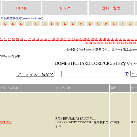
HOME
リンク
送料一覧表
頭文字検索(serach by Initial)
C
D
E
F
G
H
I
J
K
L
M
N
O
P
Q
R
S
15
16
17
18
19
20
21
22
23
24
25
26
27
28
29
30
31
32
33
34
35
36
37
38
39
40
41
42
43
44
45
46
47
48
4
80
81
82
83
84
85
86
87
88
89
90
91
92
全件数は(total records)2888です。 全ページ数は(page
ゴリの中から表示中
DOMESTIC:HARD CORE/CRUSTのな
で
ーティスト名
アルバム名
値段
メデ
RAW BRUTAL ASSAULT Vo.1 -
ISCLOSE
DISCOGRAPHY 1992-1994※在庫切れで
2750円
2CD
す※