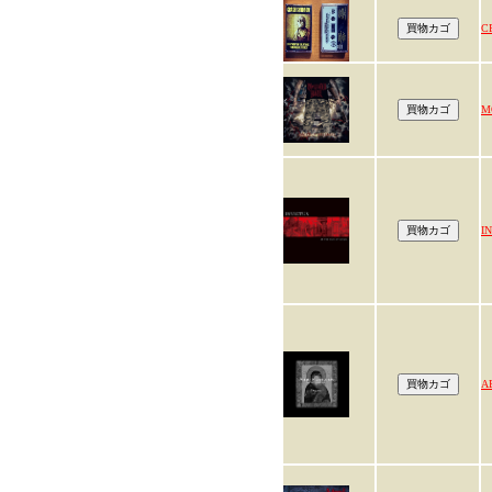
C
M
I
A