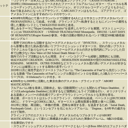
・ウクライナ・日本人によるCARCASS直系ゴアグラインド「CRASH SYNDROM 」
2018年にObliterationからリリースされたファーストフルアルバムにギター・ヴォーカルを再
ットテ
レコーディングしたカセットテープバージョン。オリジナルレコーディングよりもさらに
Rawで血まみれになったゴアサウンド。CARCASSファンはもちろん、ゴアグラインド、ゴ
アメタルファンにおすすめのバンドのサウンド。
●2018年9月岡山にて某ベテランバンドで活動する4人によりサタニックデスメタルバンド
PROFANATIONとして結成。その後、グラインドコアへ転身するとともにメンバーの素性も
隠した覆面バンドとしてMOLESTED HATEと改名。
憎しみをテーマに”Hyper Grinding Brutality”を追求したサウンドを展開。ゲストミュージシ
ャンにex THANATOLOGY / UNIDAD TRAUMAのWolf Monzqueda、DISUSE / LAST DAYS
OF HUMANITYのRogier Kuzeeが参加。今後の活動が期待されるバンド!!限定500枚3曲収録
1stシングル！
・長野で2015年から活動する3ピースデスメタルバンド「INVICTUS」。スラッシュメタル
から影響を受けた刻み度の高いリフワークとシュレッドギターソロ、切れの良いブラスト
でテクニカルでありながらオールドスクールデスメタルの渋さを現代的にアレンジした日
本では数少ないNew Wave of Old School Death Metalバンド。
国内でのライブ活動はもちろん韓国、タイ・バンコクツアーも経験し国際的にも活動。
MALVOLENT CREATION、GORGUTS、DEMOLITION HAMMERや現行OSDMのSKELETAL
REMAINS、MORFIN、OUTRE-TOMBEなどスラッシュメタル度の高いデスメタルが好きな
ファンには確実にヒットする期待の若手バンド！
2019年11月に発売予定のファーストフルアルバム ”The Catacombs of Fear”から先行シングル
となる新曲 “The Catacombs of Fear”にシングル限定のイントロを収録した2曲入りペーパース
リーブCD。※10x6cmのパッチ付き。※
●2006年から2009年に活動した東京出身のデスメタル・グラインドコア「ABORT
MASTICATION 」
フルアルバム1枚を発表し活動休止。短い活動期間だったにも関わらずTokyo Deathfest、ド
イツのLudwigshafen Deathfestに出演するなど国際的にもライブ活動を行い、オリジナリティ
ある楽曲とメンバーの存在感でアンダーグラウンドシーンでカルトな支持を得る。
休止後、ボーカリストはエレクトログラインド、OZIGIRIを結成。ベーシストはBUTCHER
ABCに、ドラマーはCOHOLに加入。ギターリストは爬虫類屋を開業と個々に活動。
2012年に突如、再活動し「本物の苦痛、恐怖を体現する音」を追及するため「Serial Death,
Psychopath Grind」というコンセプトを元にセカンドアルバム 「Dogmas」を6年半の歳月を
かけて制作。
グラインドコアのエクストリームさ、デスメタルのもつブルタリティがABORT
MASTICATIONによって新たに再構築され創り上げられた渾身のアルバム。9曲21分収録。
※在庫切れです※
・スウェディッシュデスメタルのトレードマークともいうべきBoss HM-2のエフェクトペダ