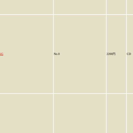
KG
No.0
2200円
CD