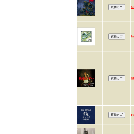
M
la
G
F