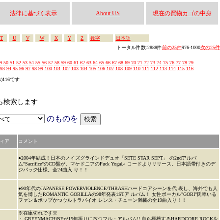
法律に基づく表示
About US
現在の買物カゴの中身
T
U
V
W
X
Y
Z
数字
日本語
トータル件数:2888件
前の25件
976-1000
次の25件
9
50
51
52
53
54
55
56
57
58
59
60
61
62
63
64
65
66
67
68
69
70
71
72
73
74
75
76
77
78
79
93
94
95
96
97
98
99
100
101
102
103
104
105
106
107
108
109
110
111
112
113
114
115
116
s)116です
かから検索します
のものを
ィア
コメント
●2004年結成！日本のノイズグラインドデュオ「SETE STAR SEPT」 の2ndアルバ
ム"Sacrifice"のCD盤が、マケドニアのFuck Yogaレ コードよりリリース。日本語帯付きのデ
ジパック仕様。全24曲入 り！！
●90年代のJAPANESE POWERVIOLENCE/THRASHハードコアシーンを代 表し、海外でも人
気を博したROMANTIC GORILLAの98年発表1STア ルバム！ 女性ボーカル"GORI"氏率いる
ファン＆ポップかつウルトラバイオ レンス・チューン満載の全19曲入り！！
※在庫切れです※
・ GREENMACHiNEが15年振りに放つフル・アルバム!! 自ら標榜するHARDCORE ROCKを