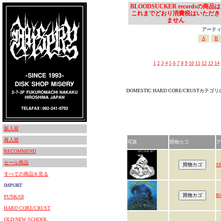
BLOODSUCKER recordsの商品は
これまでどおり消費税はいただき
ません
アーティスト
A
B
1
2
3
4
5
6
7
8
9
10
11
12
13
14
DOMESTIC:HARD CORE/CRUSTカテ
新入荷
再入荷
写真
買物カゴ
ア
RECOMMEND
セール商品
S
すべての商品を見る
IMPORT
R
PUNK/OI
HARD CORE/CRUST
OLD/NEW SCHOOL