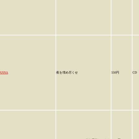
ANNA
夜を埋め尽くせ
550円
CD