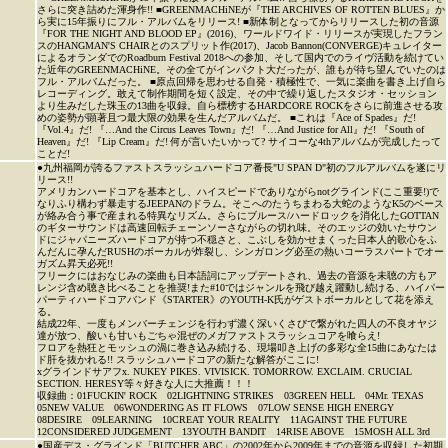
さらに突き詰めた渾身作!! ■GREENMACHiNEが『THE ARCHIVES OF ROTTEN BLUES』か
ら実に15年振りにフル・アルバムをリリース! ■新体制となってからリリースした初の音源
『FOR THE NIGHT AND BLOOD EP』(2016)、ワールドワイド・リリースが実現したフラン
スのHANGMAN'S CHAIRとのスプリット作(2017)、Jacob Bannon(CONVERGE)キュレイター
によるオランダでのRoadburn Festival 2018への参加、そして国内でのライヴ活動を続けてい
た近年のGREENMACHiNE。その全てがインパクト大だったが、誰もが待ち望んでいたのは
フル・アルバムだった。 ■原点回帰を思わせる自発・積極性で、一気に楽曲を書き上げ自ら
レコーディング。敢えて制作期間を短く設定、その中で繰り返したスタジオ・セッション
より生みだした珠玉の13曲を収録。自ら標榜するHARDCORE ROCKをさらに前進させる攻
めの姿勢が顕著且つ最大限の効果を生んだアルバムだ。 ■これは『Ace of Spades』だ!
『Vol.4』だ! 『…And the Circus Leaves Town』だ! 『…And Justice for All』だ! 『South of
Heaven』だ! 『Lip Cream』だ! 何が言いたいかって? サイコーな4thアルバムが完成したって
ことだ!
●九州福岡が誇るファストスラッシュハードコア番長"U SPAN D"初のフルアルバムを遂にリ
リース!!
アメリカンハードコアを基本とし、ハイスピードでありながらnotグラインド(ここ重要!)で
なりふり構わず暴走するJEEPANのドラム。そこへのたうちまわる大蛇のようなK5のベース
が絡み合う事で産まれる特異なリズム。さらにブルース/ハードロックを消化したGOTTAN
のギターサウンドは高速回転チェーンソーさながらの切れ味。そのエッジの効いたサウン
ドにジャパニーズハードコアが持つ不穏さと、こぶしを効かせまくった日本人的歌心をふ
んだんに孕んだRUSHのボーカルが炸裂し、シンガロング必至の熱いコーラスパートでオー
ガズム昇天必死!!
フリークにはおなじみの楽曲も日本語詞にアップデートされ、過去の音源を未聴の方もア
レンジ含め聴き比べることを推奨!また#10ではジャンルを飛び越え躍動し続ける、ハイパー
パーティハードコアバンド《STARTER》のYOUTH-K氏がゲストボーカルとして花を添え
る。
結成22年、一度もメンバーチェンジを行わず濃く深いくさびで繋がれた四人の不良オヤジ
達が放つ、酸いも甘いもごちゃ混ぜのメガファストスラッシュコアを喰らえ!
フロアを熱狂とモッシュの渦に巻き込み続ける、現場叩き上げの多彩な全15曲にあなたは
ド肝を抜かれる!! スラッシュハードコアの新たな解答がここに!
xグラインドサアフx. NUKEY PIKES. VIVISICK. TOMORROW. EXCLAIM. CRUCIAL
SECTION. HERESY等々好きな人に大推薦！！！
収録曲：01FUCKIN' ROCK 02LIGHTNING STRIKES 03GREEN HELL 04Mr. TEXAS
05NEW VALUE 06WONDERING AS IT FLOWS 07LOW SENSE HIGH ENERGY
08DESIRE 09LEARNING 10CREAT YOUR REALITY 11AGAINST THE FUTURE
12CONSIDERED JUDGEMENT 13YOUTH BANDIT 14RISE ABOVE 15MOSH ALL 3rd
●国産デス・グラインド「BUTCHER ABC」の2002年から2009年までの音源を収録した初期