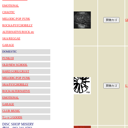
EMOTIONAL
CHAOTIC
MELODIC/POP PUNK
G
ROCKA/PSYCHOBILLY
ALTERNATIVE/ROCK etc
SKA/REGGAE
GARAGE
DOMESTIC
PUNK/OI
OLD/NEW SCHOOL
HARD CORE/CRUST
MELODIC/POP PUNK
SKA/PSYCHOBILLY
U
ROCK/ALTERNATIVE
EMOTIONAL
GARAGE
CLUB MUSIC
TシャツGOODS
DISC SHOP MISERY