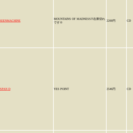
MOUNTAINS OF MADNESS※在庫切れ
REENMACHINE
2200円
CD
です※
 SPAN D
YES POINT
2546円
CD