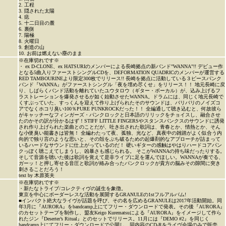
2. 工程
3. 隠された太陽
4. 痣
5. 十二日目の麓
6. 裏側
7. 陽極
8. 火曜日
9. 創造の山
10. お前は燃えない塵のまま
※在庫切れです※
・ ex D-CLONE、ex HATSURIのメンバーによる長崎拠点の新バンド"WANNA"!! デビュー作
となる5曲入りファーストシングルCDを、DEFORMATION QUADRICのメンバーが運営する
RED TAMBOURINEより限定300枚でリリース!! 長崎を拠点に活動している３ピースパンク
バンド『WANNA』がファーストシングル「夜を埋め尽くせ」をリリース！！ 地元長崎に戻
り、しばらくバンド活動を離れていたユウタロウ（ギター・ボーカル）が、込み上げるフ
ラストレーションを爆発させるが如く始動させたWANNA。ドラムには、同じく地元長崎で
くすぶっていた、すっくんを迎えて作り上げられたそのサウンドは、バリバリのノイズコ
アでなくホコリ臭い100％PURE PUNKROCKだった！！ 全編通して聴き込むと、何故彼ら
がキャッチーなフィンガーズ・パンクロックと日本語のリリックをチョイスし、融合させ
たのかその訳が分かるはず！STIFF LITTLE FINGERSやスタンスパンクスのサウンドに誘発
され作り上げられた楽曲とのことだが、吐き出された歌詞は、青春とか、情熱とか、そん
な小便臭い能書きは皆無！ 全編わたって夜、孤独、光など、真夜中の雑踏がよく似合う内
向的で独り言のような思いと、その殻をぶち破るための起爆剤的なアプローチが詰まって
いるハードなサウンドに仕上がっているのだ！ 硬いギターの感触はやはりハードコアパン
クっぽく聴こえてしまうし、凶暴さも感じられる。 そこがWANNAの持ち味だったりする。
そして音源を聴いた後は歌詞を覚えて是非ライブに足を運んでほしい。WANNAが奏でる、
ガーッ！と押し寄せる音圧と歌詞が絡み合ったパンクロックが貴方の脳みその隙間に突き
刺さることだろう！
text by 木原英夫
※在庫切れです※
・新たなトライブ/コレクティヴの誕生を象徴。
東京を中心にボーダーレスな活動を展開するGRANULEの1stフルアルバム!
■インパクト絶大なライヴが話題を呼び、その名を広めるGRANULEは2017年活動開始。同
年3月に『AURORA』をbandcamp上にてフリー・ダウンロードで発表。その後『AURORA』
のカセットテープを制作し、盟友Keigo Kurematsuによる『AURORA』をイメージして作ら
れたジン『Deserter’s Ritual』とのセットでリリース。11月には『DEMO #2』を同じく
bandcamp上にてフリー・ダウンロードで公開し、同内容のCD-Rをライヴ会場のみで販売。