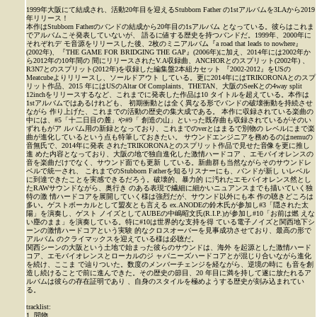
1999年大阪にて結成され、活動20年目を迎えるStubborn Father の1stアルバムを3LAから2019
年リリース！
本作はStubborn Fatherのバンドの結成から20年目の1sアルバム となっている。彼らはこれま
でアルバムこそ発表していないが、 語るに値する歴史を持つバンドだ。1999年、2000年に
それぞれデ モ音源をリリースした後、2枚のミニアルバム『a road that leads to nowhere』
(2002年)、『THE GAME FOR BRIDGING THE GAP』(2006年)に加え、2014年には2002年か
ら2012年の10年間の 間にリリースされたV.A収録曲、ANCHORとのスプリット(2002年) 、
R3N7とのスプリット(2012年)を収録した編集盤2本組カセット 『2002-2012』をUSの
Meatcubeよりリリースし、ソールドアウト している。更に2014年にはTRIKORONAとのスプ
リット作品、2015 年にはUSのAltar Of Complaints、THETAN、大阪のSeeKとの4way split
12inchをリリースするなど、これまでに発表した作品は10 タイトルを超えている。本作は
1stアルバムではあるけれども、 初期衝動とは全く異なる形でバンドの破壊衝動を持続させ
ながら 作り上げた、これまでの活動の歴史の集大成である。 本作に収録されている楽曲の
中には、#5「十二日目の麓」や#9「 創造の山」といった既存曲も収録されているがそのい
ずれもがア ルバム用の新録となっており、これまでのverとはまるで別物の レベルにまで楽
曲が進化しているという点も特筆しておきたい。 サウンドエンジニアを務めるのはnemuの
音無氏で、2014年に発表 されたTRIKORONAとのスプリット作品で見せた音像を更に推し
進 めた内容となっており、大阪の地で独自進化した激情ハードコア 、エモバイオレンスの
音を楽曲だけでなく、サウンド面でも更新 している。新曲群も当然ながらそのサウンドレ
ベルで統一され、 これまでのStubborn Fatherを知るリスナーにも、バンドが新し いレベル
に到達できたことを実感できるだろう。破壊的、暴力的 に汚れたエモバイオレンス然とし
たRAWサウンドながら、奥行き のある表現で繊細に細かいニュアンスまでも描いていく独
特の激 情ハードコアを展開していく様は強烈だが、サウンド以外にも本 作の聴きどころは
多い。ゲストボーカルとして盟友とも言える ex.ANODEの鈴木氏が参加し#3「隠された太
陽」を演奏し、ゲスト ノイズとしてAUBEの中嶋昭文氏(R.I.P.)が参加し#10「お前は燃 えな
い塵のまま」を演奏している。特に#10は世界的な支持を得 ている電子ノイズと関西地下シ
ーンの激情ハードコアという実験 的なクロスオーバーを見事成功させており、最高の形で
アルバム のクライマックスを迎えている様は必聴だ。
関西シーンの大阪という土地で始まった彼らのサウンドは、海外 を起源とした激情ハード
コア、エモバイオレンスとローカルのジ ャパニーズハードコアとが混じり合いながら進化
を続け、ここま で辿りついた。数度のメンバーチェンジを経ながら、逆境の時に も音を創
造し続けることで前に進んできた。その歴史の節目、20 年目に満を持して遂に放たれるア
ルバムは彼らの存在証明であり 、自身のスタイルを極めようする歴史が刻み込まれてい
る。
tracklist:
1. 間物