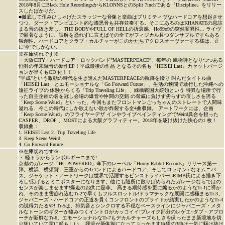
2018年8月にBlack Hole RecordingsからKLONNSとのSplit 7inchである『Discipline』をリリー
スしたばかりだ。
■徹底して歪みひしゃげたスラッジーな音像と楽曲はプリミティヴなハードコアを想起させ
つつ、ダーク・アンビエント的な漆黒音も共存並奏する。そこにあるのはKHANATEの息詰
まる音の抜き差し、THE BODYやFULL OF HELLの折衷感、Ho99o9の突然変異性... ライヴ
で顕著なように、誤解を恐れずに言えばその全てがフィジカル且つダンサブルですらある
独創性。ハードコアとクラブ・カルチャーがこのかたちでクロスオーヴァーする様は、正
に'今'でしかない。
※在庫切れです※
・大阪CITY・ハードコア・ロックバンド"MASTERPEACE”、毎年の 風物詩となりつつある
恒例の年末録音の新作EP！平成最後の作品 となるその名も『HEISEI Last』カセットバージ
ョンが早くもCD 化！！
"平成"という激動の時代を生き進んだMASTERPEACEの軌跡を綴り 叫んだタイトル曲
「HEISEI Last」とエモーショナルな「Go Forward Future」、生活の狭間で敢行した沖縄への
遠征ライブの 体験からくる「Trip Traveling Life」、緑橋戦国大統領という 特異な場所で行
った自主企画の名を冠し会場の爆音や仲間の交錯 の脅威に負けず劣らずの喧しさを誇る
「Keep Scene Weird」とい った、今回もまたフロントマンごっちゃんのストレートで人間味
溢れる、今この時代にしか歌えない歌が炸裂する全4曲収録。 アートワークには、企画
「Keep Scene Weird」のフライヤーデザ インやライブペインティングでWeird具合を担った
CASPER、DROP 、MOSTによる大阪グラフィティー。2018年を駆け抜けた快心の1 枚！
収録曲：
1. HEISEI Last
2. Trip Traveling Life
3. Keep Scene Weird
4. Go Forward Future
※在庫切れです※
・ 軽トラからランボルギーニまで!
京都のガレージ「HC POWERED」傘下のレーベル「Horny Rabbit Records」リリース第一
弾。横浜、横須賀、三重からの4バンドによるハードコア、そしてロッキン♪ なオムニバ
ス。ジャケット・アートワークは世界で活躍するピンストライパーGRIMB氏による描き下
ろし!広げるとミニポスターになります。他にも随所に散りばめられたガレージならではの
センスが楽しませます!爆走のお供に是非。 高まる期待感を更に煽るかのようなTr-1に導か
れ、そのまま雪崩れ込むTr-2で早くもフルスロットル!ドラマチックな展開に感極まるTr-3、
ジャパニーズ・ハードコアの正道を貫くコンフロントのプライドが結実したかのようなTr-4
の説得力たるや! Tr-5は、排気音とシンクロする不穏なベースラインにジャパニーズ・メタ
ルなトーンのギターが絡みつくイントロがカッコイイ!ブレイク部分のレゲエ~ダブ・アプロ
ーチが新鮮なTr-6、エモーショナルなTr-7もデカルチャーズらしさを保ったまま新境地を切
り拓いていて実に頼もしい。 我流が新体制になってぶっかます待望の3曲は一気に駆け抜け