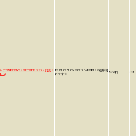
.A.(CONFRONT / DECULTURES / 我流 /
FLAT OUT ON FOUR WHEELS※在庫切
1650円
CD
L.G)
れです※