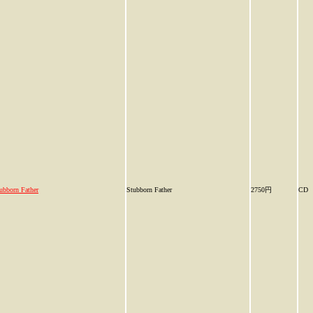
ubborn Father
Stubborn Father
2750円
CD