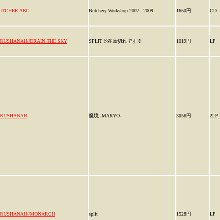
UTCHER ABC
Butchery Workshop 2002 - 2009
1650円
CD
IRUSHANAH//DRAIN THE SKY
SPLIT ※在庫切れです※
1019円
LP
IRUSHANAH
魔境 -MAKYO-
3056円
2LP
IRUSHANAH//MONARCH
split
1528円
LP