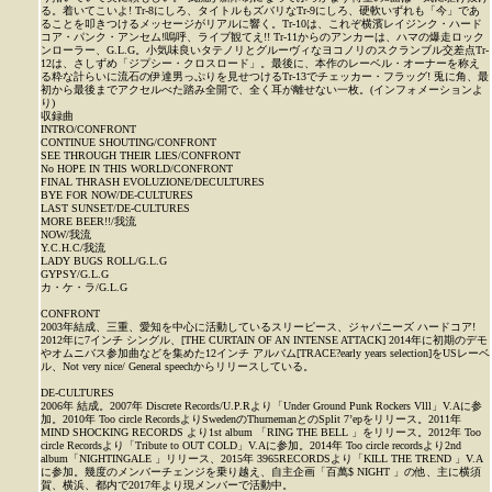
る。着いてこいよ! Tr-8にしろ、タイトルもズバリなTr-9にしろ、硬軟いずれも「今」であ
ることを叩きつけるメッセージがリアルに響く。Tr-10は、これぞ横濱レイジンク・ハード
コア・パンク・アンセム!嗚呼、ライブ観てえ!! Tr-11からのアンカーは、ハマの爆走ロック
ンローラー、G.L.G。小気味良いタテノリとグルーヴィなヨコノリのスクランブル交差点Tr-
12は、さしずめ「ジプシー・クロスロード」。最後に、本作のレーベル・オーナーを称え
る粋な計らいに流石の伊達男っぷりを見せつけるTr-13でチェッカー・フラッグ! 兎に角、最
初から最後までアクセルべた踏み全開で、全く耳が離せない一枚。(インフォメーションよ
り)
収録曲
INTRO/CONFRONT
CONTINUE SHOUTING/CONFRONT
SEE THROUGH THEIR LIES/CONFRONT
No HOPE IN THIS WORLD/CONFRONT
FINAL THRASH EVOLUZIONE/DECULTURES
BYE FOR NOW/DE-CULTURES
LAST SUNSET/DE-CULTURES
MORE BEER!!/我流
NOW/我流
Y.C.H.C/我流
LADY BUGS ROLL/G.L.G
GYPSY/G.L.G
カ・ケ・ラ/G.L.G
CONFRONT
2003年結成、三重、愛知を中心に活動しているスリーピース、ジャパニーズ ハードコア!
2012年に7インチ シングル、[THE CURTAIN OF AN INTENSE ATTACK] 2014年に初期のデモ
やオムニバス参加曲などを集めた12インチ アルバム[TRACE?early years selection]をUSレーベ
ル、Not very nice/ General speechからリリースしている。
DE-CULTURES
2006年 結成。2007年 Discrete Records/U.P.Rより「Under Ground Punk Rockers Vlll」V.Aに参
加。2010年 Too circle RecordsよりSwedenのThurnemanとのSplit 7’epをリリース。2011年
MIND SHOCKING RECORDS より1st album 「RING THE BELL 」をリリース。2012年 Too
circle Recordsより「Tribute to OUT COLD」V.Aに参加。2014年 Too circle recordsより2nd
album「NIGHTINGALE 」リリース、2015年 3965RECORDSより「KILL THE TREND 」V.A
に参加。幾度のメンバーチェンジを乗り越え、自主企画「百萬$ NIGHT 」の他、主に横須
賀、横浜、都内で2017年より現メンバーで活動中。