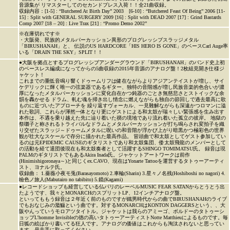
音源集が リマスターしてのセカンドプレス入荷！！全21曲収録。
収録内容：[1-5] : “Butchered At Birth Day” 2003 [6-10] : “Butchered Feast Of Being” 2006 [11-
15] : Split with GENERAL SURGERY 2009 [16] : Split with DEAD 2007 [17] : Grind Bastards
Comp 2007 [18 – 20] : Live Trax [21] : “Promo Demo 2002”
※在庫切れです※
・大阪発、民族的メタルパーカッション異形のプログレッシブスラッジメタル
「BIRUSHANAH」と、 伝説のUS HARDCORE「HIS HERO IS GONE」のベースCarl Auge率
いる「DRAIN THE SKY」SPLIT！！
●大阪を拠点とするプログレッシブアンダーグラウンド「BIRUSHANAH」のバンド史上初
のベースレス編成になってからの5曲収録の2015年音源のアナログ盤！2枚組見開き仕様ジ
ャケット！
これまでの重低音鳴り響くドゥームリフは健在ながらよりアジアンテイストが増し、サイ
ケデリックに輝く唯一の弦楽器であるギター、独特の音階感が増し民族音楽的色合いが濃
厚になったメタルパーカッションに変化自在かつ鈍器のごとき無慈悲さとストイックな余
韻を轟かせる ドラム、軋む魂を掃き出し情念に燃えながらも独自の節回しで過去最高に歌
ものに近づいたアプローチを 繰り返すヴォーカル、一見難解ながらも深遠かつロマンに溢
れた歌詞、これらが渾然一体となり更にゲストによる和太鼓が瑞々しい緊張感を生み出す
本作は、不遇を乗り越えた先に辿り着いた禊の境地であり流れ着いた孤立の彼岸。 地獄の
祭囃子と称されるトライバルなドラムとメタルパーカッションが打ち鳴らされ変拍子を織
り交ぜたスラッジ～ドゥームメタルに呪いの和音階が浮かび上がり暗黒かつ極彩色の世界
観が壮大なスケールで存分に描かれた最高作品。 冒頭曲で和太鼓としてゲスト参加してい
るのは元EPIDEMIC CAUSEのギタリストであり和太鼓集団、倭太鼓飛龍のメンバーとして
の活動を経て退団後現在も和太鼓奏者として活躍するSHINGO TOMIMATSU氏。 録音は現
PALMのギタリストでもあるAkira Inada氏。ジャケットアートワークは前作
(Hinimishigoronaya～)と同じくex.CAVO、現在はYonarte Tattooを運営するタトゥーアーティ
スト、ヨナルテ氏。
収録曲： 1.薔薇小夜モ兎(Barasayomoto) 2.車輪(Sharin) 3.星々ノ名残(Hoshiboshi no nagori) 4.
瞼色ノ旅人(Mabutairo no tabibito) 5.鏡(Kagami)
●レコードショップも経営している仏パリのレーベルMUSIC FEAR SATANからとうとう出
たようです、我々とMONARCHのスプリットLP、12インチアナログ盤。
といってももう録音は２年近く前のものですが鐵男時代からの曲でBIRUSHANAHのライブ
でもおなじみの濫觴という曲です。対するMONARCHはKONTON DAGGERSという、、大
阪やんっていうモロアツタイトル。ジャケットは我らのアミーゴ、ボルドーのタトゥーシ
ョップL’homme Invisibleの徳の高いタトゥーアーティストNotte Matthieuによるものです。毎
日狐の絵ばかり書いてる狂人です。アナログの価値はこれからも淘汰されないと思ってい
ます。是非手に取ってください。