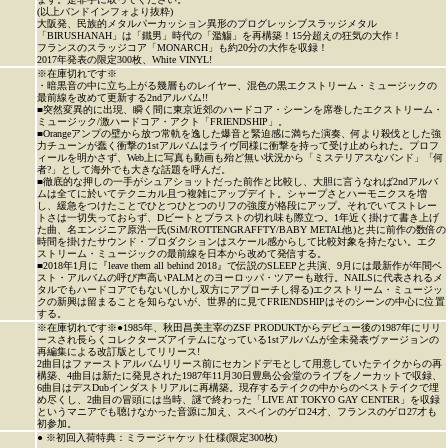
(以上バンドインフォより抜粋)
大阪発、民族的メタルパーカッション異形のプログレッシブスラッジメタル
「BIRUSHANAH」は「鐵男」時代の「濫觴」を再構築！15分超えの狂気の大作！
フランスのスラッジコア「MONARCH」も約20分の大作を収録！
2017年発表の限定300枚、White VINYL!
※在庫切れです※
・暗黒音の中に立ち上がる幾層ものレイヤー、混色の黒エクストリーム・ミュージックの
最前線を改めて更新する2ndアルバム!!
■突然変異的に出現、瞬く間に東京近郊のハードコア・シーンを席巻したエクストリーム・
ミュージック/激ハードコア・アクト「FRIENDSHIP」。
■Orangeアンプの壁から放つ常軌を逸した爆音と緊迫感に満ちた演奏、何より殺伐とした強
力チューンが蠢く衝撃の1stアルバムはライヴ同様に衝撃を持って受け止められた。プロフ
ィールを明かさず、Web上に写真も動画も殆ど無い状況から「ミステリアスなバンド」「何
者?」として海外でも大きな話題を呼んだ。
■徹底的な押しの一手がシュアショットだった前作と比較し、大胆に言うなれば2ndアルバ
ムは全てに於いてテクニカル且つ複雑にアップデイト。シャープさとハーモニクスを増
し、緩急をつけたことでひとつひとつのリフの強度が格段にアップ。それでいてストレー
トさは一切失っておらず、Dビートとブラストの切れ味も際立つ。1年近く掛けて書き上げ
た曲、名エンジニア原浩一氏(SiM/ROTTENGRAFFTY/BABY METAL他)と共に前作の数倍の
時間を掛けたサウンド・プロダクションはスケール感からして比較対象を持たない。エク
ストリーム・ミュージックの最前線を日本から改めて発信する。
■2018年1月に『leave them all behind 2018』で伝説のSLEEPと共演、9月には最新作が年間ベ
スト・アルバムの呼び声高いPALMとのヨーロッパ・ツアーも敢行。NAILSに代表されるメ
タルでもハードコアでもない(しかし双方にアプローチし得る)エクストリーム・ミュージッ
クの新興は留まることを知らないが、世界的に見てFRIENDSHIPはそのシーンの中心に位置
する。
※在庫切れです※●1985年、秋田昌美主宰のZSF PRODUKTからデビュー後の1987年にリリ
ースされ長らくコレクターズアイテムになっている1stアルバムが全未発表ヴァージョンの
再編集による改訂版としてリリース!
2曲目はファーストアルバムリリース前にセカンドデモとして用意していたテイクからの再
構築、4曲目は新たに発見された1987年11月30日豊島公会堂のライブをノーカットで収録、
6曲目はデスDubインダストリアルに再構築。現存するテイクの中からのベストテイクで埋
め尽くし、2曲目の冒頭には当時、謎で終わった「LIVE AT TOKYO GAY CENTER」を収録
というマニアでも聴けなかった音源に加え、スペインのゲロ24才、フランスのゲロ27才も
初参加。
● ※初回入荷特典：ミラージャケット仕様(限定300枚)