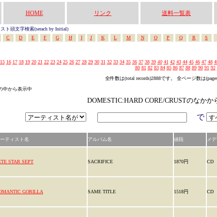
HOME
リンク
送料一覧表
頭文字検索(serach by Initial)
C
D
E
F
G
H
I
J
K
L
M
N
O
P
Q
R
S
15
16
17
18
19
20
21
22
23
24
25
26
27
28
29
30
31
32
33
34
35
36
37
38
39
40
41
42
43
44
45
46
47
48
4
80
81
82
83
84
85
86
87
88
89
90
91
92
全件数は(total records)2888です。 全ページ数は(page
ゴリの中から表示中
DOMESTIC:HARD CORE/CRUSTのな
で
ーティスト名
アルバム名
値段
メデ
ETE STAR SEPT
SACRIFICE
1870円
CD
OMANTIC GORILLA
SAME TITLE
1518円
CD