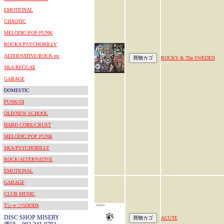
EMOTIONAL
CHAOTIC
MELODIC/POP PUNK
ROCKA/PSYCHOBILLY
ALTERNATIVE/ROCK etc
ROCKY & The SWEDEN
SKA/REGGAE
GARAGE
DOMESTIC
PUNK/OI
OLD/NEW SCHOOL
HARD CORE/CRUST
MELODIC/POP PUNK
SKA/PSYCHOBILLY
ROCK/ALTERNATIVE
EMOTIONAL
GARAGE
CLUB MUSIC
TシャツGOODS
DISC SHOP MISERY
ACUTE