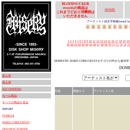
BLOODSUCKER
recordsの商品は
HOME
これまでどおり消費税は
いただきません
アーティスト頭文字検索(serach by In
A
B
C
D
E
F
G
H
1
2
3
4
5
6
7
8
9
10
11
12
13
14
15
16
17
18
19
20
59
60
61
62
63
64
65
66
67
68
69
70
71
72
73
74
75
DOMESTIC:HARD CORE/CRUSTカテゴリの中から表示中
DOM
新入荷
再入荷
RECOMMEND
写真
買物カゴ
アーティスト名
セール商品
すべての商品を見る
IMPORT
PUNK/OI
HARD CORE/CRUST
OLD/NEW SCHOOL