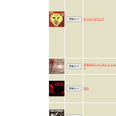
チーターズマニア
FUROUJI // ベヘモットトル
ン
TITS