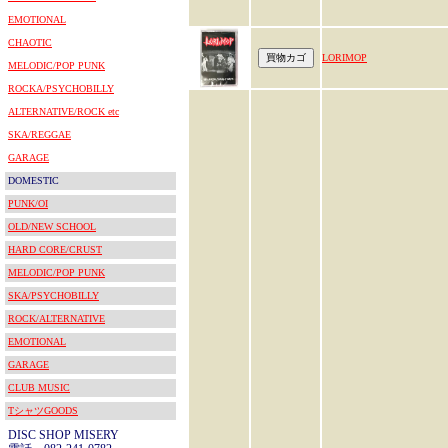
EMOTIONAL
CHAOTIC
LORIMOP
MELODIC/POP PUNK
ROCKA/PSYCHOBILLY
ALTERNATIVE/ROCK etc
SKA/REGGAE
GARAGE
DOMESTIC
PUNK/OI
OLD/NEW SCHOOL
HARD CORE/CRUST
MELODIC/POP PUNK
SKA/PSYCHOBILLY
ROCK/ALTERNATIVE
EMOTIONAL
GARAGE
CLUB MUSIC
TシャツGOODS
DISC SHOP MISERY