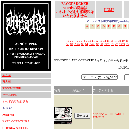
BLOODSUCKER
recordsの商品は
HOME
これまでどおり消費税は
いただきません
アーティスト頭文字検索(serach by In
A
B
C
D
E
F
G
H
1
2
3
4
5
6
7
8
9
10
11
12
13
14
15
16
17
18
19
20
59
60
61
62
63
64
65
66
67
68
69
70
71
72
73
74
75
DOMESTIC:HARD CORE/CRUSTカテゴリの中から表示中
DOM
新入荷
再入荷
RECOMMEND
写真
買物カゴ
アーティスト名
セール商品
すべての商品を見る
IMPORT
ANANAS // THE EARTH
PUNK/OI
TEMPLE
HARD CORE/CRUST
OLD/NEW SCHOOL