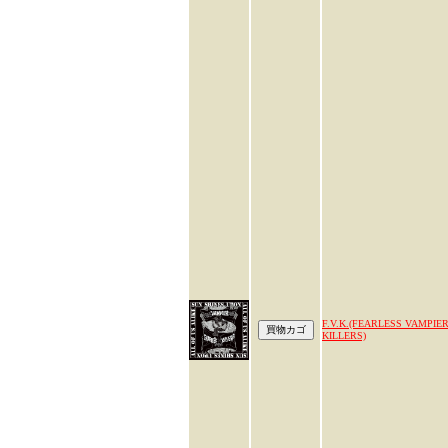
F.V.K.(FEARLESS VAMPIE
KILLERS)