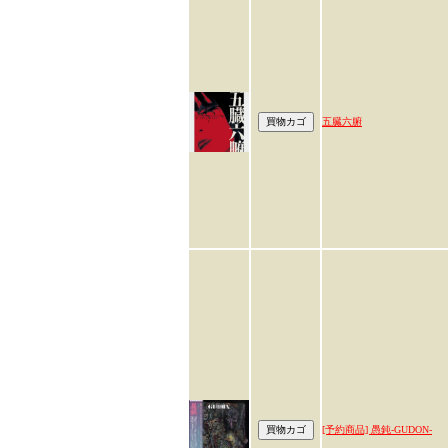
五臓六腑
[予約商品] 愚鈍-GUDON-