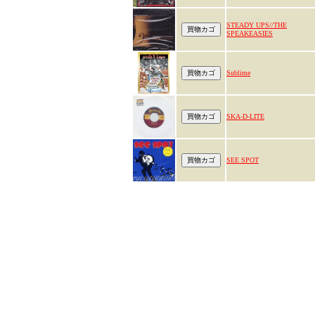
STEADY UPS//THE
SPEAKEASIES
Sublime
SKA-D-LITE
SEE SPOT