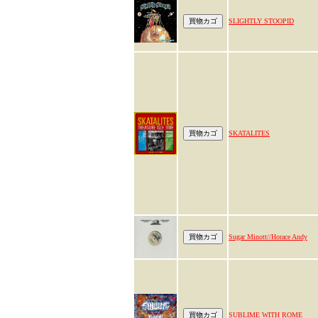
SLIGHTLY STOOPID
SKATALITES
Sugar Minott//Horace Andy
SUBLIME WITH ROME