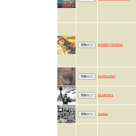
SONIDO VEGETAL
SKATALITES
SKARFACE
Skarface