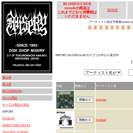
BLOODSUCKER
recordsの商品は
HOME
これまでどおり消費税は
いただきません
アーティスト頭文字検索(serach by In
A
B
C
D
E
F
G
H
IMPORT:SKA/REGGAEカテゴリの中から表示中
新入荷
再入荷
写真
買物カゴ
アーティスト名
RECOMMEND
セール商品
Superdot
すべての商品を見る
IMPORT
PUNK/OI
Spithead
HARD CORE/CRUST
OLD/NEW SCHOOL