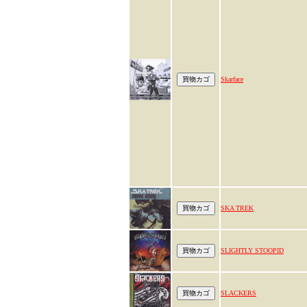
Skarface
SKA TREK
SLIGHTLY STOOPID
SLACKERS