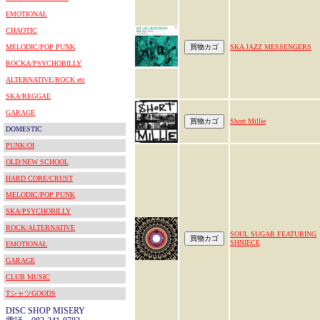
EMOTIONAL
CHAOTIC
MELODIC/POP PUNK
SKA JAZZ MESSENGERS
ROCKA/PSYCHOBILLY
ALTERNATIVE/ROCK etc
SKA/REGGAE
GARAGE
Short Millie
DOMESTIC
PUNK/OI
OLD/NEW SCHOOL
HARD CORE/CRUST
MELODIC/POP PUNK
SKA/PSYCHOBILLY
ROCK/ALTERNATIVE
SOUL SUGAR FEATURING
SHNIECE
EMOTIONAL
GARAGE
CLUB MUSIC
TシャツGOODS
DISC SHOP MISERY