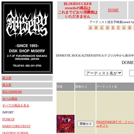
BLOODSUCKER
recordsの商品は
HOME
これまでどおり消費税は
いただきません
アーティスト頭文字検索(serach by In
A
B
C
D
E
F
G
H
DOMESTIC:ROCK/ALTERNATIVEカテゴリの中から表示中
DOME
新入荷
再入荷
写真
買物カゴ
アーティスト名
RECOMMEND
セール商品
すべての商品を見る
IMPORT
PUNK/OI
PHANTOMGIFT ザ・ファ
ムギフト
HARD CORE/CRUST
OLD/NEW SCHOOL