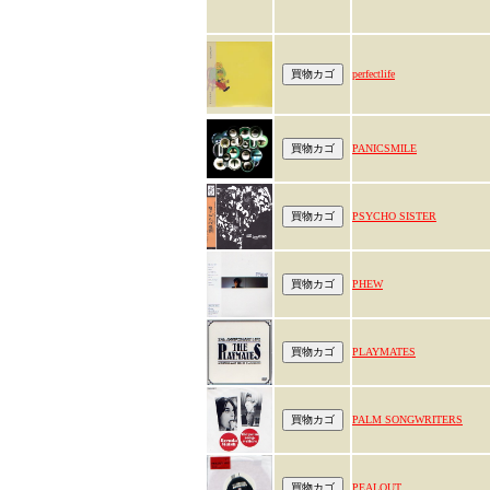
perfectlife
PANICSMILE
PSYCHO SISTER
PHEW
PLAYMATES
PALM SONGWRITERS
PEALOUT