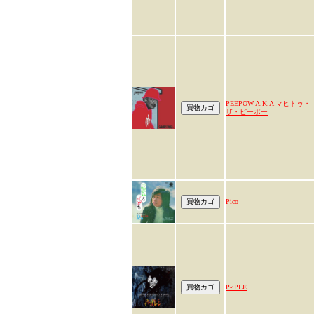
PEEPOW A.K.A マヒトゥ・
ザ・ピーポー
Pico
P-iPLE