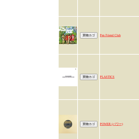
Pen Friend Club
PLASTICS
POWER (パワー)