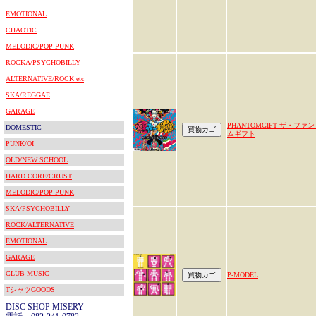
EMOTIONAL
CHAOTIC
MELODIC/POP PUNK
ROCKA/PSYCHOBILLY
ALTERNATIVE/ROCK etc
SKA/REGGAE
GARAGE
PHANTOMGIFT ザ・ファ
DOMESTIC
ムギフト
PUNK/OI
OLD/NEW SCHOOL
HARD CORE/CRUST
MELODIC/POP PUNK
SKA/PSYCHOBILLY
ROCK/ALTERNATIVE
EMOTIONAL
GARAGE
CLUB MUSIC
P-MODEL
TシャツGOODS
DISC SHOP MISERY