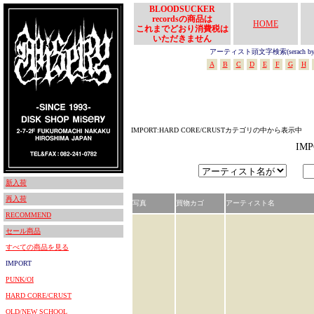
BLOODSUCKER
recordsの商品は
HOME
これまでどおり消費税は
いただきません
アーティスト頭文字検索(serach by In
A
B
C
D
E
F
G
H
IMPORT:HARD CORE/CRUSTカテゴリの中から表示中
IM
新入荷
再入荷
写真
買物カゴ
アーティスト名
RECOMMEND
セール商品
すべての商品を見る
IMPORT
PUNK/OI
HARD CORE/CRUST
OLD/NEW SCHOOL