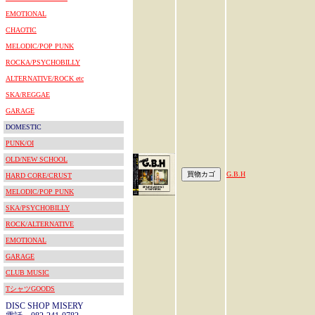
EMOTIONAL
CHAOTIC
MELODIC/POP PUNK
ROCKA/PSYCHOBILLY
ALTERNATIVE/ROCK etc
SKA/REGGAE
GARAGE
DOMESTIC
PUNK/OI
OLD/NEW SCHOOL
G.B.H
HARD CORE/CRUST
MELODIC/POP PUNK
SKA/PSYCHOBILLY
ROCK/ALTERNATIVE
EMOTIONAL
GARAGE
CLUB MUSIC
TシャツGOODS
DISC SHOP MISERY