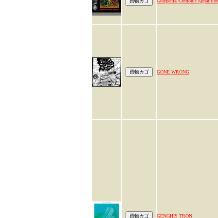
Goatpenis//Demonic Apparitio
GONE WRONG
GENGHIS TRON