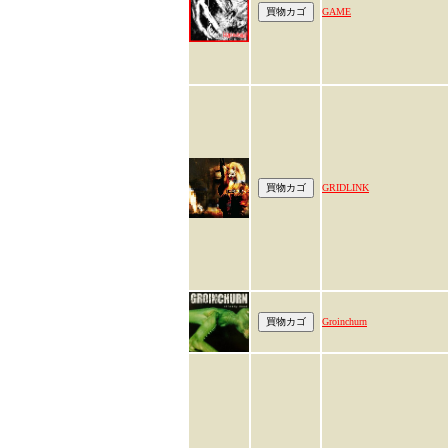
GAME
GRIDLINK
Groinchurn