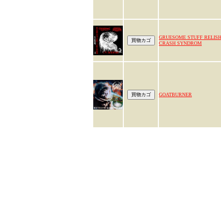
GRUESOME STUFF RELISH 
CRASH SYNDROM
GOATBURNER