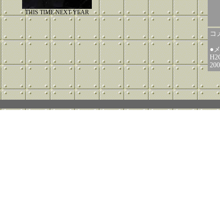
THIS TIME NEXT YEAR
コメ
●
H2
2