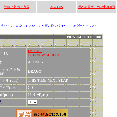
法律に基づく表示
About US
現在の買物カゴの中身 0円
り先などをご記入ください。まだ買い物を続けたい方は会計ページより
MIERY ONLINE SHOPPING
IMPORT:
テゴリ
OLD/NEW SCHOOL
番
ALONE -
ーティスト名
DRAGO
ist)
トル (title)
THIS TIME NEXT YEAR
ィア(media)
CD
(price)
1100 円
(yen)
数