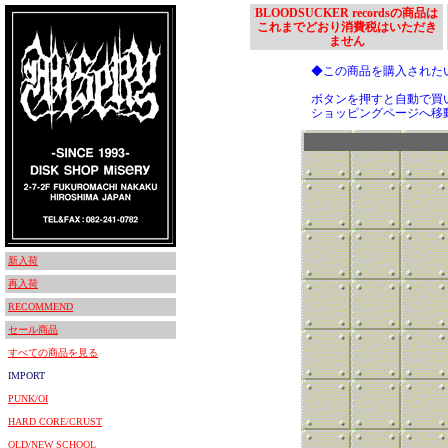
BLOODSUCKER recordsの商品は
これまでどおり消費税はいただき
ません
◆この商品を購入された
ボタンを押すと自動で買
ショッピングページへ移
新入荷
再入荷
RECOMMEND
セール商品
すべての商品を見る
IMPORT
PUNK/OI
HARD CORE/CRUST
OLD/NEW SCHOOL