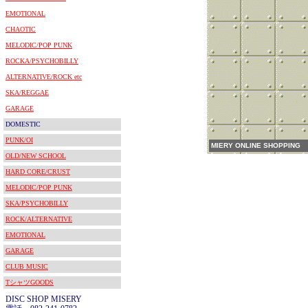
EMOTIONAL
CHAOTIC
MELODIC/POP PUNK
ROCKA/PSYCHOBILLY
ALTERNATIVE/ROCK etc
SKA/REGGAE
GARAGE
DOMESTIC
PUNK/OI
MIERY ONLINE SHOPPING
OLD/NEW SCHOOL
HARD CORE/CRUST
MELODIC/POP PUNK
SKA/PSYCHOBILLY
ROCK/ALTERNATIVE
EMOTIONAL
GARAGE
CLUB MUSIC
TシャツGOODS
DISC SHOP MISERY