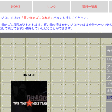
HOME
リンク
送料一覧表
い方は、右上の
「買い物カゴに入れる」
ボタンを押してください 。
い物カゴに商品が入れられます。買い物を済ませたい方はそのまま会計ページで送
動して続けてお買い物をしていただくことができます。
カ
品
ア
(art
DRAGO
タイ
メデ
金額 
個