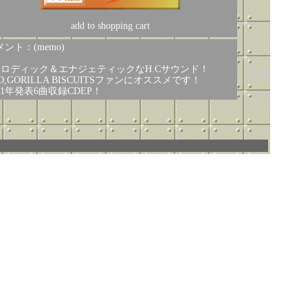
add to shopping cart
ント：(memo)
メロディック＆エナジェティックなH.Cサウンド！
O,GORILLA BISCUITSファンにオススメです！
001年発表6曲収録CDEP！