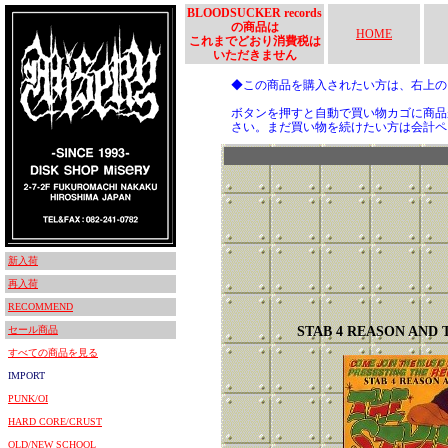
BLOODSUCKER records
の商品は
HOME
これまでどおり消費税は
いただきません
◆この商品を購入されたい方は、右上
ボタンを押すと自動で買い物カゴに商品
さい。まだ買い物を続けたい方は会計ペ
新入荷
再入荷
RECOMMEND
セール商品
STAB 4 REASON AND 
すべての商品を見る
IMPORT
PUNK/OI
HARD CORE/CRUST
OLD/NEW SCHOOL