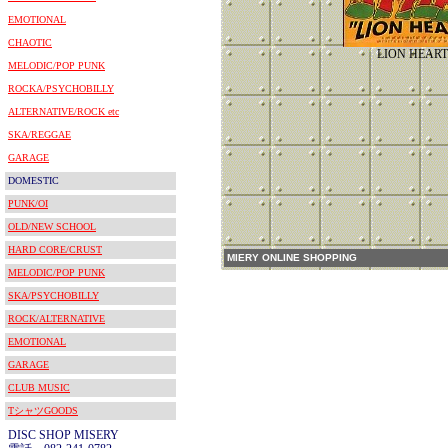
EMOTIONAL
CHAOTIC
LION HEART
MELODIC/POP PUNK
ROCKA/PSYCHOBILLY
ALTERNATIVE/ROCK etc
SKA/REGGAE
GARAGE
DOMESTIC
PUNK/OI
OLD/NEW SCHOOL
HARD CORE/CRUST
MIERY ONLINE SHOPPING
MELODIC/POP PUNK
SKA/PSYCHOBILLY
ROCK/ALTERNATIVE
EMOTIONAL
GARAGE
CLUB MUSIC
TシャツGOODS
DISC SHOP MISERY