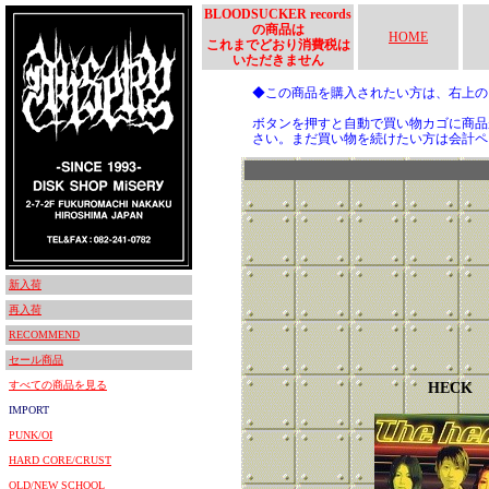
BLOODSUCKER records
の商品は
HOME
これまでどおり消費税は
いただきません
◆この商品を購入されたい方は、右上
ボタンを押すと自動で買い物カゴに商品
さい。まだ買い物を続けたい方は会計ペ
新入荷
再入荷
RECOMMEND
セール商品
すべての商品を見る
HECK
IMPORT
PUNK/OI
HARD CORE/CRUST
OLD/NEW SCHOOL