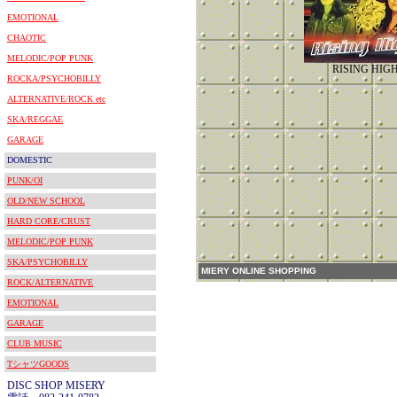
EMOTIONAL
CHAOTIC
MELODIC/POP PUNK
RISING HIG
ROCKA/PSYCHOBILLY
ALTERNATIVE/ROCK etc
SKA/REGGAE
GARAGE
DOMESTIC
PUNK/OI
OLD/NEW SCHOOL
HARD CORE/CRUST
MELODIC/POP PUNK
SKA/PSYCHOBILLY
MIERY ONLINE SHOPPING
ROCK/ALTERNATIVE
EMOTIONAL
GARAGE
CLUB MUSIC
TシャツGOODS
DISC SHOP MISERY