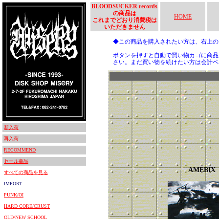
BLOODSUCKER records
の商品は
HOME
これまでどおり消費税は
いただきません
◆この商品を購入されたい方は、右上
ボタンを押すと自動で買い物カゴに商品
さい。まだ買い物を続けたい方は会計ペ
新入荷
再入荷
RECOMMEND
セール商品
AMEBIX
すべての商品を見る
IMPORT
PUNK/OI
HARD CORE/CRUST
OLD/NEW SCHOOL