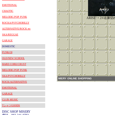
EMOTIONAL
CHAOTIC
MELODIC/POP PUNK
ARISE! + 2※在庫
ROCKA/PSYCHOBILLY
ALTERNATIVE/ROCK etc
SKA/REGGAE
GARAGE
DOMESTIC
PUNK/OI
OLD/NEW SCHOOL
HARD CORE/CRUST
MELODIC/POP PUNK
SKA/PSYCHOBILLY
MIERY ONLINE SHOPPING
ROCK/ALTERNATIVE
EMOTIONAL
GARAGE
CLUB MUSIC
TシャツGOODS
DISC SHOP MISERY