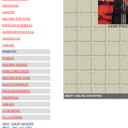
EMOTIONAL
CHAOTIC
MELODIC/POP PUNK
ROCKA/PSYCHOBILLY
SAME TITLE
ALTERNATIVE/ROCK etc
SKA/REGGAE
GARAGE
DOMESTIC
PUNK/OI
OLD/NEW SCHOOL
HARD CORE/CRUST
MELODIC/POP PUNK
SKA/PSYCHOBILLY
ROCK/ALTERNATIVE
MIERY ONLINE SHOPPING
EMOTIONAL
GARAGE
CLUB MUSIC
TシャツGOODS
DISC SHOP MISERY