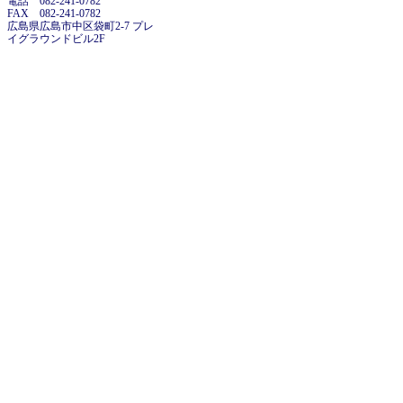
電話 082-241-0782
FAX 082-241-0782
広島県広島市中区袋町2-7 プレ
イグラウンドビル2F