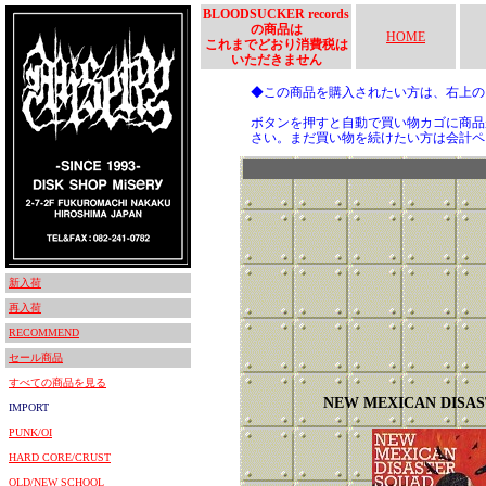
BLOODSUCKER records
の商品は
HOME
これまでどおり消費税は
いただきません
◆この商品を購入されたい方は、右上
ボタンを押すと自動で買い物カゴに商品
さい。まだ買い物を続けたい方は会計ペ
新入荷
再入荷
RECOMMEND
セール商品
すべての商品を見る
NEW MEXICAN DISAS
IMPORT
PUNK/OI
HARD CORE/CRUST
OLD/NEW SCHOOL