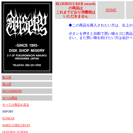
BLOODSUCKER records
の商品は
HOME
これまでどおり消費税は
いただきません
◆この商品を購入されたい方は、右上
ボタンを押すと自動で買い物カゴに商品
さい。まだ買い物を続けたい方は会計ペ
新入荷
再入荷
RECOMMEND
セール商品
すべての商品を見る
IMPORT
PUNK/OI
HARD CORE/CRUST
OLD/NEW SCHOOL