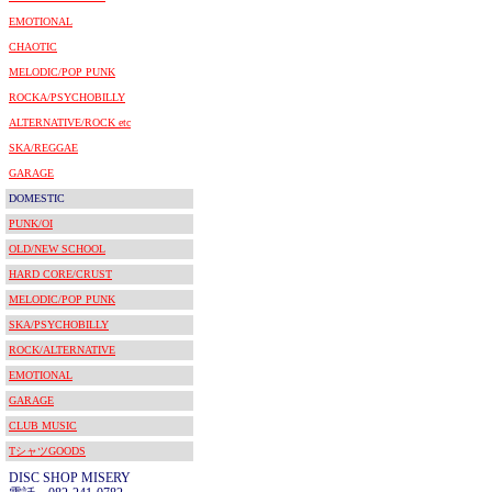
EMOTIONAL
CHAOTIC
MELODIC/POP PUNK
ROCKA/PSYCHOBILLY
ALTERNATIVE/ROCK etc
SKA/REGGAE
GARAGE
DOMESTIC
PUNK/OI
OLD/NEW SCHOOL
HARD CORE/CRUST
MELODIC/POP PUNK
SKA/PSYCHOBILLY
ROCK/ALTERNATIVE
EMOTIONAL
GARAGE
CLUB MUSIC
TシャツGOODS
DISC SHOP MISERY