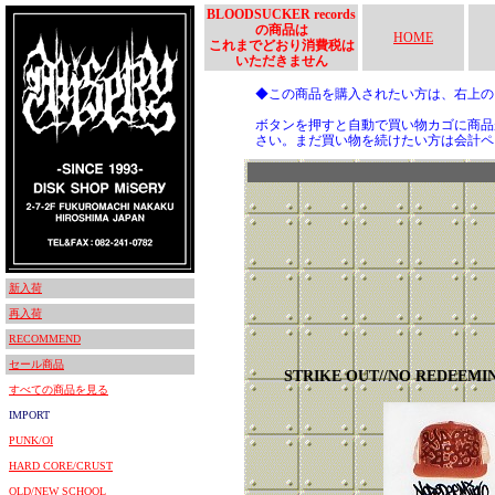
BLOODSUCKER records
の商品は
HOME
これまでどおり消費税は
いただきません
◆この商品を購入されたい方は、右上
ボタンを押すと自動で買い物カゴに商品
さい。まだ買い物を続けたい方は会計ペ
新入荷
再入荷
RECOMMEND
セール商品
STRIKE OUT//NO REDEEMI
すべての商品を見る
IMPORT
PUNK/OI
HARD CORE/CRUST
OLD/NEW SCHOOL