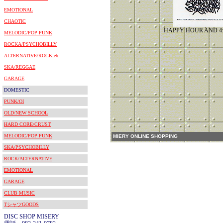
EMOTIONAL
CHAOTIC
HAPPY HOUR AND 4:
MELODIC/POP PUNK
ROCKA/PSYCHOBILLY
ALTERNATIVE/ROCK etc
SKA/REGGAE
GARAGE
DOMESTIC
PUNK/OI
OLD/NEW SCHOOL
HARD CORE/CRUST
MELODIC/POP PUNK
MIERY ONLINE SHOPPING
SKA/PSYCHOBILLY
ROCK/ALTERNATIVE
EMOTIONAL
GARAGE
CLUB MUSIC
TシャツGOODS
DISC SHOP MISERY