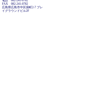
電話 082-241-0782
FAX 082-241-0782
広島県広島市中区袋町2-7 プレ
イグラウンドビル2F