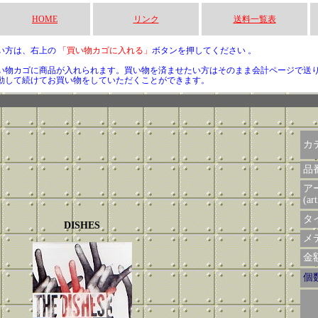
HOME
リンク
送料一覧表
い方は、右上の
「買い物カゴに入れる」
ボタンを押してください 。
い物カゴに商品が入れられます。買い物を済ませたい方はそのまま会計ページで送
動して続けてお買い物をしていただくことができます。
カ
品
ア
(art
タイ
DISHES
メデ
金額 
個