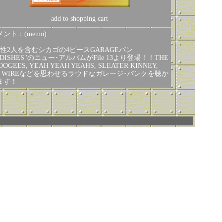
add to shopping cart
ント：(memo)
女性2人を含むシカゴの4ピースGARAGEバン
DISHES"のニュー･アルバムがFile 13より登場！！THE
OOGEES, YEAH YEAH YEAHS, SLEATER KINNEY,
7, WIREなどを思わせるラウドなガレージ･パンクを聴か
ます！