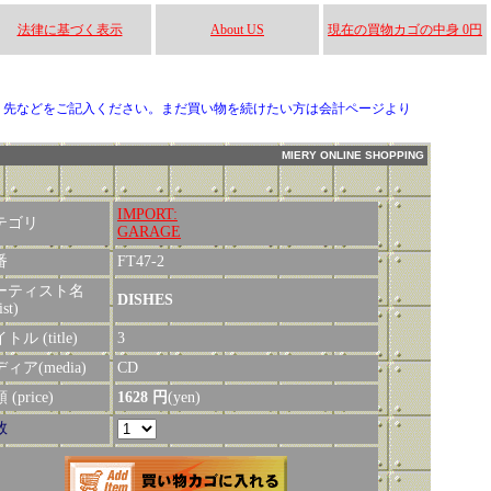
法律に基づく表示
About US
現在の買物カゴの中身 0円
り先などをご記入ください。まだ買い物を続けたい方は会計ページより
MIERY ONLINE SHOPPING
IMPORT:
テゴリ
GARAGE
番
FT47-2
ーティスト名
DISHES
ist)
トル (title)
3
ィア(media)
CD
(price)
1628 円
(yen)
数