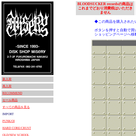
BLOODSUCKER recordsの商品は
これまでどおり消費税はいただき
ません
◆この商品を購入された
ボタンを押すと自動で買
ショッピングページへ移
新入荷
再入荷
RECOMMEND
セール商品
すべての商品を見る
IMPORT
PUNK/OI
HARD CORE/CRUST
OLD/NEW SCHOOL