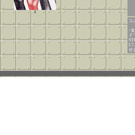
3
コメ
･
ド"
ST
L
せ