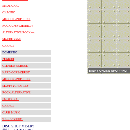
EMOTIONAL
CHAOTIC
MELODIC/POP PUNK
ROCKA/PSYCHOBILLY
ALTERNATIVE/ROCK etc
SKA/REGGAE
GARAGE
DOMESTIC
PUNK/OI
OLD/NEW SCHOOL
MIERY ONLINE SHOPPING
HARD CORE/CRUST
MELODIC/POP PUNK
SKA/PSYCHOBILLY
ROCK/ALTERNATIVE
EMOTIONAL
GARAGE
CLUB MUSIC
TシャツGOODS
DISC SHOP MISERY