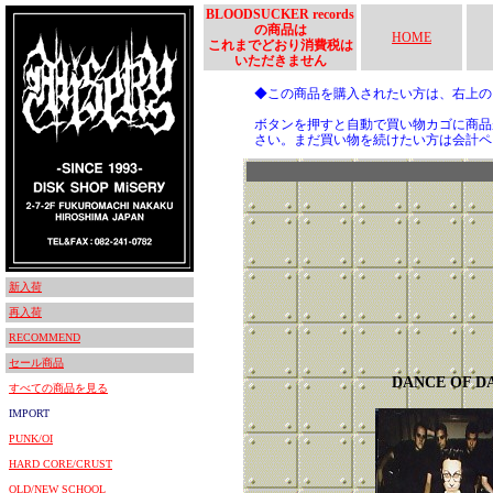
BLOODSUCKER records
の商品は
HOME
これまでどおり消費税は
いただきません
◆この商品を購入されたい方は、右上
ボタンを押すと自動で買い物カゴに商品
さい。まだ買い物を続けたい方は会計ペ
新入荷
再入荷
RECOMMEND
セール商品
DANCE OF D
すべての商品を見る
IMPORT
PUNK/OI
HARD CORE/CRUST
OLD/NEW SCHOOL