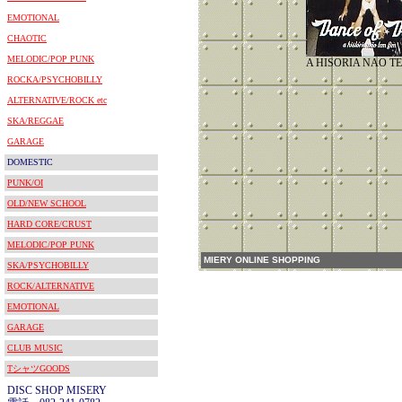
EMOTIONAL
CHAOTIC
MELODIC/POP PUNK
A HISORIA NAO T
ROCKA/PSYCHOBILLY
ALTERNATIVE/ROCK etc
SKA/REGGAE
GARAGE
DOMESTIC
PUNK/OI
OLD/NEW SCHOOL
HARD CORE/CRUST
MELODIC/POP PUNK
MIERY ONLINE SHOPPING
SKA/PSYCHOBILLY
ROCK/ALTERNATIVE
EMOTIONAL
GARAGE
CLUB MUSIC
TシャツGOODS
DISC SHOP MISERY