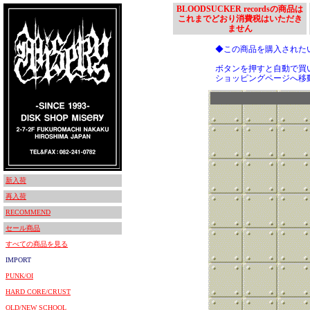
BLOODSUCKER recordsの商品は
これまでどおり消費税はいただき
ません
◆この商品を購入された
ボタンを押すと自動で買
ショッピングページへ移
新入荷
再入荷
RECOMMEND
セール商品
すべての商品を見る
IMPORT
PUNK/OI
HARD CORE/CRUST
OLD/NEW SCHOOL