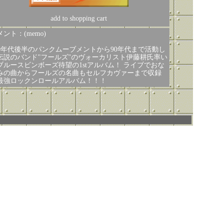
add to shopping cart
ント：(memo)
70年代後半のパンクムーブメントから90年代まで活動し
伝説のバンド"フールズ"のヴォーカリスト伊藤耕氏率い
ブルースビンボーズ待望の1stアルバム！ ライブでおな
みの曲からフールズの名曲もセルフカヴァーまで収録
最強ロックンロールアルバム！！！