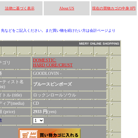
法律に基づく表示
About US
現在の買物カゴの中身 0円
り先などをご記入ください。まだ買い物を続けたい方は会計ページより
MIERY ONLINE SHOPPING
DOMESTIC:
テゴリ
HARD CORE/CRUST
番
GOODLOVIN -
ーティスト名
ブルースビンボーズ
ist)
トル (title)
ロックンロールソウル
ィア(media)
CD
(price)
2933 円
(yen)
数