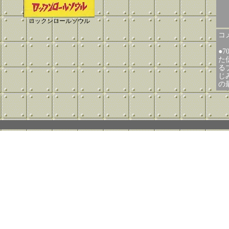
ロックンロールソウル
コメ
●
た
る
じ
の