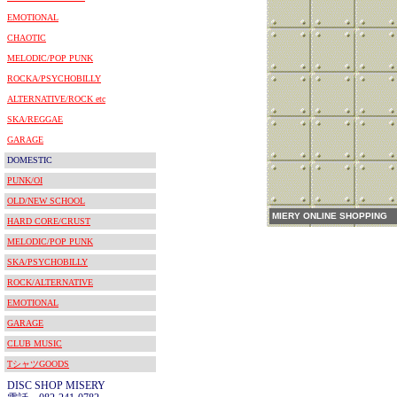
EMOTIONAL
CHAOTIC
MELODIC/POP PUNK
ROCKA/PSYCHOBILLY
ALTERNATIVE/ROCK etc
SKA/REGGAE
GARAGE
DOMESTIC
PUNK/OI
OLD/NEW SCHOOL
MIERY ONLINE SHOPPING
HARD CORE/CRUST
MELODIC/POP PUNK
SKA/PSYCHOBILLY
ROCK/ALTERNATIVE
EMOTIONAL
GARAGE
CLUB MUSIC
TシャツGOODS
DISC SHOP MISERY