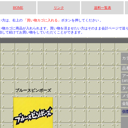
HOME
リンク
送料一覧表
い方は、右上の
「買い物カゴに入れる」
ボタンを押してください 。
い物カゴに商品が入れられます。買い物を済ませたい方はそのまま会計ページで送
動して続けてお買い物をしていただくことができます。
カ
品
ア
(art
タイ
ブルースビンボーズ
メデ
金額 
個