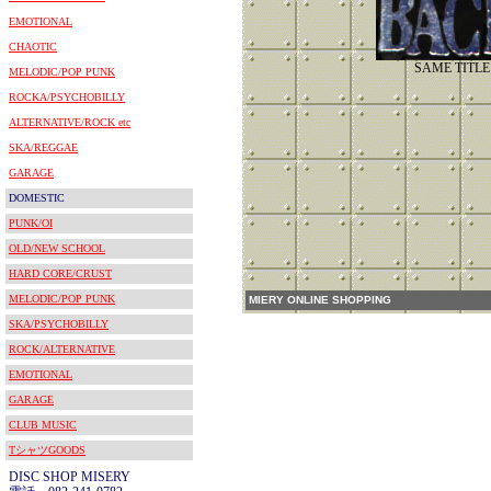
EMOTIONAL
CHAOTIC
SAME TITLE
MELODIC/POP PUNK
ROCKA/PSYCHOBILLY
ALTERNATIVE/ROCK etc
SKA/REGGAE
GARAGE
DOMESTIC
PUNK/OI
OLD/NEW SCHOOL
HARD CORE/CRUST
MELODIC/POP PUNK
MIERY ONLINE SHOPPING
SKA/PSYCHOBILLY
ROCK/ALTERNATIVE
EMOTIONAL
GARAGE
CLUB MUSIC
TシャツGOODS
DISC SHOP MISERY