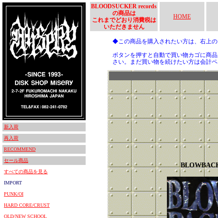
BLOODSUCKER records
の商品は
HOME
これまでどおり消費税は
いただきません
◆この商品を購入されたい方は、右上
ボタンを押すと自動で買い物カゴに商品
さい。まだ買い物を続けたい方は会計ペ
新入荷
再入荷
RECOMMEND
セール商品
BLOWBAC
すべての商品を見る
IMPORT
PUNK/OI
HARD CORE/CRUST
OLD/NEW SCHOOL