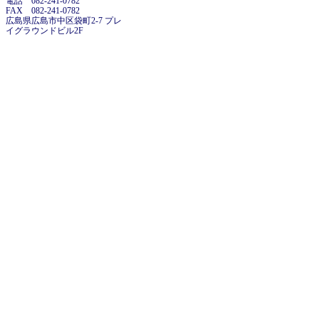
電話 082-241-0782
FAX 082-241-0782
広島県広島市中区袋町2-7 プレ
イグラウンドビル2F