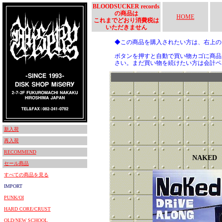
BLOODSUCKER records
の商品は
HOME
これまでどおり消費税は
いただきません
◆この商品を購入されたい方は、右上
ボタンを押すと自動で買い物カゴに商品
さい。まだ買い物を続けたい方は会計ペ
新入荷
再入荷
RECOMMEND
NAKED
セール商品
すべての商品を見る
IMPORT
PUNK/OI
HARD CORE/CRUST
OLD/NEW SCHOOL