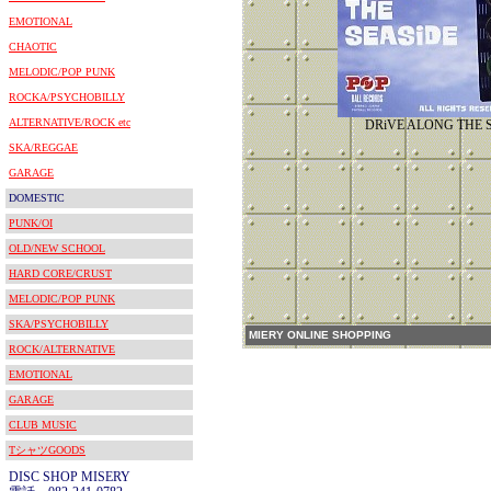
EMOTIONAL
CHAOTIC
MELODIC/POP PUNK
ROCKA/PSYCHOBILLY
ALTERNATIVE/ROCK etc
DRiVE ALONG THE 
SKA/REGGAE
GARAGE
DOMESTIC
PUNK/OI
OLD/NEW SCHOOL
HARD CORE/CRUST
MELODIC/POP PUNK
SKA/PSYCHOBILLY
MIERY ONLINE SHOPPING
ROCK/ALTERNATIVE
EMOTIONAL
GARAGE
CLUB MUSIC
TシャツGOODS
DISC SHOP MISERY