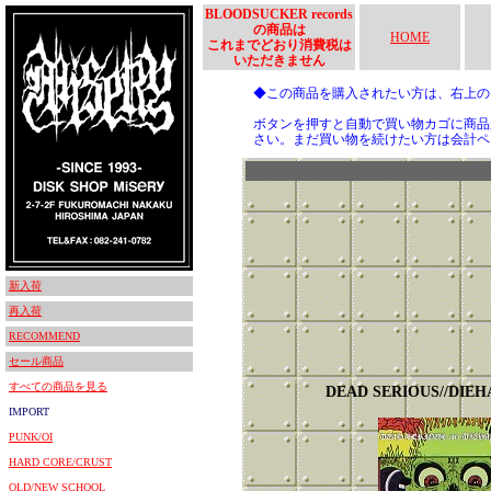
BLOODSUCKER records
の商品は
HOME
これまでどおり消費税は
いただきません
◆この商品を購入されたい方は、右上
ボタンを押すと自動で買い物カゴに商品
さい。まだ買い物を続けたい方は会計ペ
新入荷
再入荷
RECOMMEND
セール商品
すべての商品を見る
DEAD SERIOUS//DIE
IMPORT
PUNK/OI
HARD CORE/CRUST
OLD/NEW SCHOOL