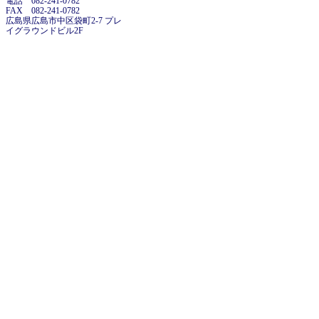
電話 082-241-0782
FAX 082-241-0782
広島県広島市中区袋町2-7 プレ
イグラウンドビル2F