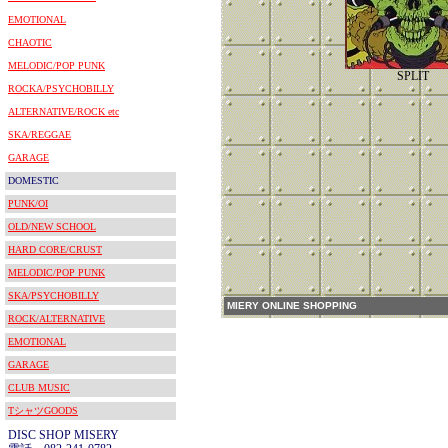
EMOTIONAL
CHAOTIC
MELODIC/POP PUNK
SPLIT
ROCKA/PSYCHOBILLY
ALTERNATIVE/ROCK etc
SKA/REGGAE
GARAGE
DOMESTIC
PUNK/OI
OLD/NEW SCHOOL
HARD CORE/CRUST
MELODIC/POP PUNK
SKA/PSYCHOBILLY
MIERY ONLINE SHOPPING
ROCK/ALTERNATIVE
EMOTIONAL
GARAGE
CLUB MUSIC
TシャツGOODS
DISC SHOP MISERY