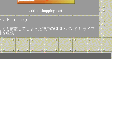
add to shopping cart
ント：(memo)
しくも解散してしまった神戸のGIRLSバンド！ ライブ
0曲を収録！！