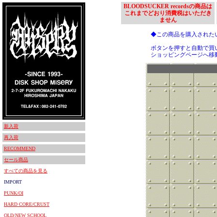
BLOODSUCKER recordsの商品は
これまでどおり消費税はいただき
ません
◆この商品を購入された
ボタンを押すと自動で買
ショッピングページへ移
新入荷
再入荷
RECOMMEND
セール商品
すべての商品を見る
IMPORT
PUNK/OI
HARD CORE/CRUST
OLD/NEW SCHOOL