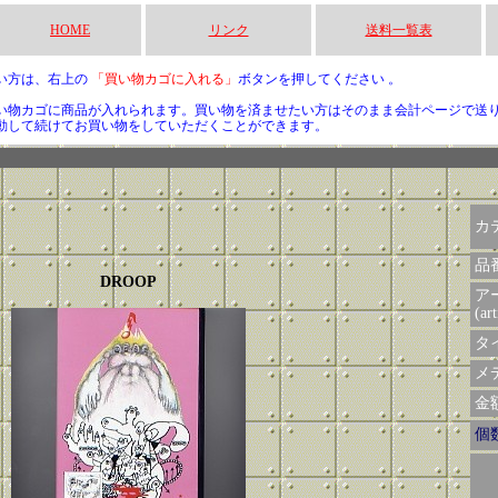
HOME
リンク
送料一覧表
い方は、右上の
「買い物カゴに入れる」
ボタンを押してください 。
い物カゴに商品が入れられます。買い物を済ませたい方はそのまま会計ページで送
動して続けてお買い物をしていただくことができます。
カ
品
DROOP
ア
(art
タイ
メデ
金額 
個