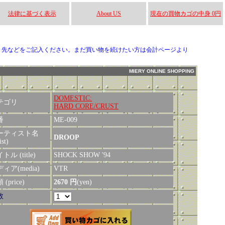
法律に基づく表示
About US
現在の買物カゴの中身 0円
り先などをご記入ください。まだ買い物を続けたい方は会計ページより
MIERY ONLINE SHOPPING
DOMESTIC:
テゴリ
HARD CORE/CRUST
番
ME-009
ーティスト名
DROOP
ist)
トル (title)
SHOCK SHOW '94
ィア(media)
VTR
(price)
2670 円
(yen)
数