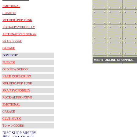
EMOTIONAL
CHAOTIC
MELODIC/POP PUNK
ROCKA/PSYCHOBILLY
ALTERNATIVE/ROCK etc
SKA/REGGAE
GARAGE
DOMESTIC
MIERY ONLINE SHOPPING
PUNK/OI
OLD/NEW SCHOOL
HARD CORE/CRUST
MELODIC/POP PUNK
SKA/PSYCHOBILLY
ROCK/ALTERNATIVE
EMOTIONAL
GARAGE
CLUB MUSIC
TシャツGOODS
DISC SHOP MISERY