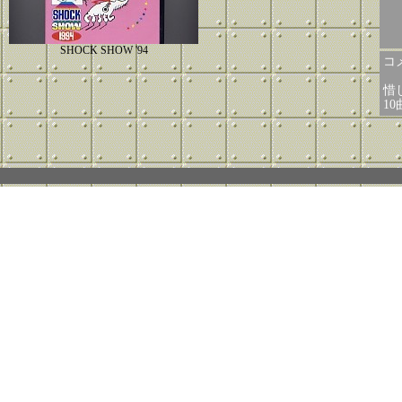
SHOCK SHOW '94
コメ
惜
1