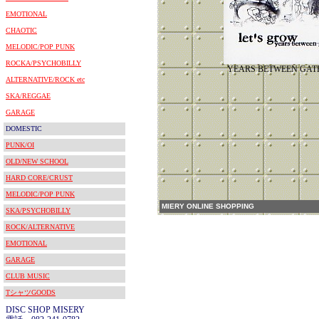
EMOTIONAL
CHAOTIC
MELODIC/POP PUNK
ROCKA/PSYCHOBILLY
YEARS BETWEEN GATH
ALTERNATIVE/ROCK etc
SKA/REGGAE
GARAGE
DOMESTIC
PUNK/OI
OLD/NEW SCHOOL
HARD CORE/CRUST
MELODIC/POP PUNK
MIERY ONLINE SHOPPING
SKA/PSYCHOBILLY
ROCK/ALTERNATIVE
EMOTIONAL
GARAGE
CLUB MUSIC
TシャツGOODS
DISC SHOP MISERY