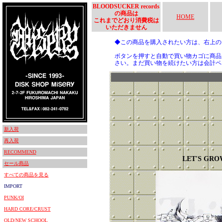
BLOODSUCKER records
の商品は
HOME
これまでどおり消費税は
いただきません
◆この商品を購入されたい方は、右上
ボタンを押すと自動で買い物カゴに商品
さい。まだ買い物を続けたい方は会計ペ
新入荷
再入荷
RECOMMEND
LET'S GR
セール商品
すべての商品を見る
IMPORT
PUNK/OI
HARD CORE/CRUST
OLD/NEW SCHOOL