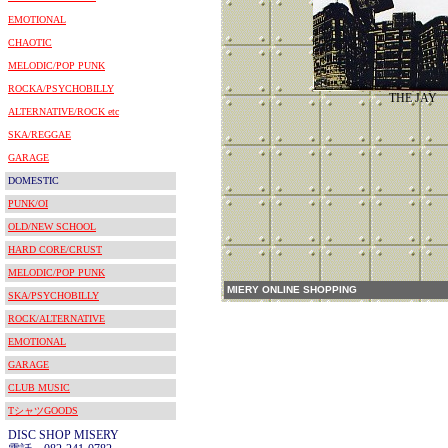
EMOTIONAL
CHAOTIC
MELODIC/POP PUNK
ROCKA/PSYCHOBILLY
THE JAY
ALTERNATIVE/ROCK etc
SKA/REGGAE
GARAGE
DOMESTIC
PUNK/OI
OLD/NEW SCHOOL
HARD CORE/CRUST
MELODIC/POP PUNK
MIERY ONLINE SHOPPING
SKA/PSYCHOBILLY
ROCK/ALTERNATIVE
EMOTIONAL
GARAGE
CLUB MUSIC
TシャツGOODS
DISC SHOP MISERY