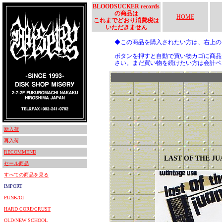
BLOODSUCKER records
の商品は
HOME
これまでどおり消費税は
いただきません
◆この商品を購入されたい方は、右上
ボタンを押すと自動で買い物カゴに商品
さい。まだ買い物を続けたい方は会計ペ
新入荷
再入荷
RECOMMEND
LAST OF THE JU
セール商品
すべての商品を見る
IMPORT
PUNK/OI
HARD CORE/CRUST
OLD/NEW SCHOOL