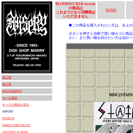
BLOODSUCKER records
の商品は
HOME
これまでどおり消費税は
いただきません
◆この商品を購入されたい方は、右上
ボタンを押すと自動で買い物カゴに商品
さい。まだ買い物を続けたい方は会計ペ
新入荷
再入荷
RECOMMEND
MDC(STAIN
セール商品
すべての商品を見る
IMPORT
PUNK/OI
HARD CORE/CRUST
OLD/NEW SCHOOL