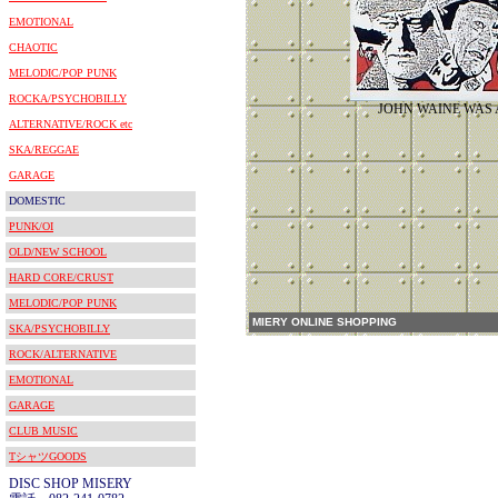
EMOTIONAL
CHAOTIC
MELODIC/POP PUNK
ROCKA/PSYCHOBILLY
JOHN WAINE WAS 
ALTERNATIVE/ROCK etc
SKA/REGGAE
GARAGE
DOMESTIC
PUNK/OI
OLD/NEW SCHOOL
HARD CORE/CRUST
MELODIC/POP PUNK
MIERY ONLINE SHOPPING
SKA/PSYCHOBILLY
ROCK/ALTERNATIVE
EMOTIONAL
GARAGE
CLUB MUSIC
TシャツGOODS
DISC SHOP MISERY