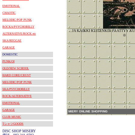
EMOTIONAL
CHAOTIC
MELODIC/POP PUNK
ROCKA/PSYCHOBILLY
...JA KAIKKI KUITENKIN PAATT
ALTERNATIVE/ROCK etc
※
SKA/REGGAE
GARAGE
DOMESTIC
PUNK/OI
OLD/NEW SCHOOL
HARD CORE/CRUST
MELODIC/POP PUNK
SKA/PSYCHOBILLY
ROCK/ALTERNATIVE
EMOTIONAL
GARAGE
MIERY ONLINE SHOPPING
CLUB MUSIC
TシャツGOODS
DISC SHOP MISERY