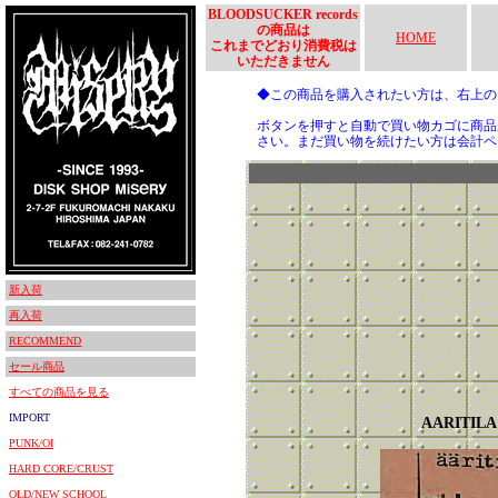
BLOODSUCKER records
の商品は
HOME
これまでどおり消費税は
いただきません
◆この商品を購入されたい方は、右上
ボタンを押すと自動で買い物カゴに商品
さい。まだ買い物を続けたい方は会計ペ
新入荷
再入荷
RECOMMEND
セール商品
すべての商品を見る
IMPORT
AARITILA
PUNK/OI
HARD CORE/CRUST
OLD/NEW SCHOOL