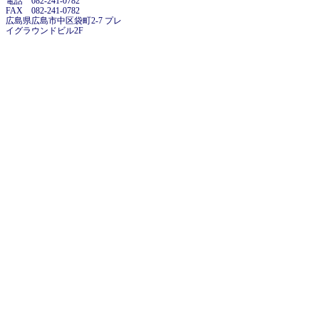
電話 082-241-0782
FAX 082-241-0782
広島県広島市中区袋町2-7 プレ
イグラウンドビル2F