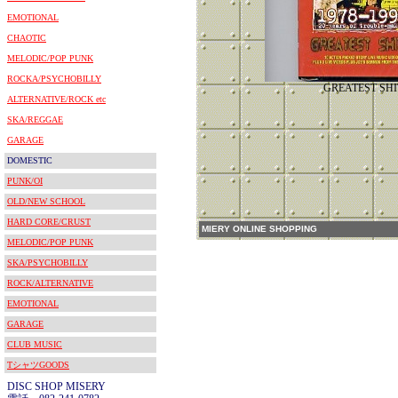
EMOTIONAL
CHAOTIC
MELODIC/POP PUNK
ROCKA/PSYCHOBILLY
GREATEST SHI
ALTERNATIVE/ROCK etc
SKA/REGGAE
GARAGE
DOMESTIC
PUNK/OI
OLD/NEW SCHOOL
HARD CORE/CRUST
MIERY ONLINE SHOPPING
MELODIC/POP PUNK
SKA/PSYCHOBILLY
ROCK/ALTERNATIVE
EMOTIONAL
GARAGE
CLUB MUSIC
TシャツGOODS
DISC SHOP MISERY