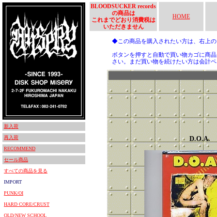
BLOODSUCKER records
の商品は
HOME
これまでどおり消費税は
いただきません
◆この商品を購入されたい方は、右上
ボタンを押すと自動で買い物カゴに商品
さい。まだ買い物を続けたい方は会計ペ
新入荷
再入荷
D.O.A.
RECOMMEND
セール商品
すべての商品を見る
IMPORT
PUNK/OI
HARD CORE/CRUST
OLD/NEW SCHOOL