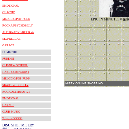
EMOTIONAL
CHAOTIC
MELODIC/POP PUNK
EPIC IN MINUTES
ROCKA/PSYCHOBILLY
ALTERNATIVE/ROCK etc
SKA/REGGAE
GARAGE
DOMESTIC
PUNK/OI
OLD/NEW SCHOOL
HARD CORE/CRUST
MELODIC/POP PUNK
MIERY ONLINE SHOPPING
SKA/PSYCHOBILLY
ROCK/ALTERNATIVE
EMOTIONAL
GARAGE
CLUB MUSIC
TシャツGOODS
DISC SHOP MISERY