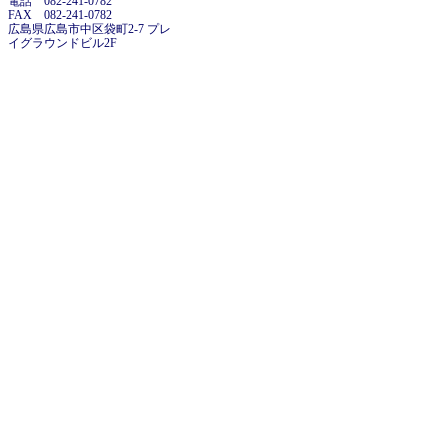
電話 082-241-0782
FAX 082-241-0782
広島県広島市中区袋町2-7 プレ
イグラウンドビル2F