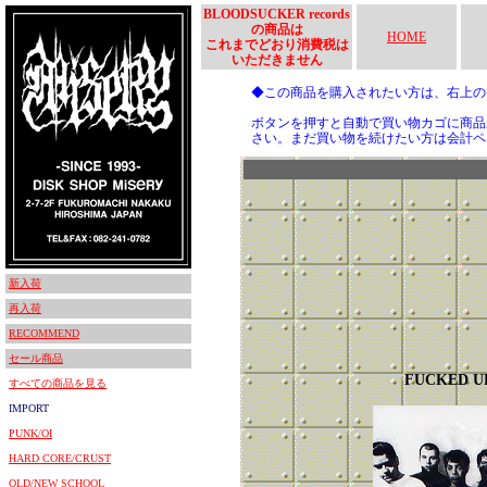
BLOODSUCKER records
の商品は
HOME
これまでどおり消費税は
いただきません
◆この商品を購入されたい方は、右上
ボタンを押すと自動で買い物カゴに商品
さい。まだ買い物を続けたい方は会計ペ
新入荷
再入荷
RECOMMEND
セール商品
FUCKED U
すべての商品を見る
IMPORT
PUNK/OI
HARD CORE/CRUST
OLD/NEW SCHOOL