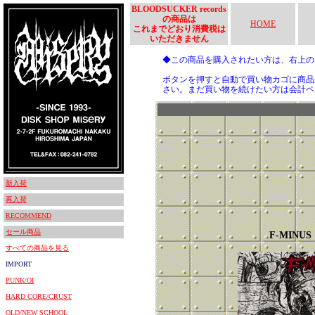
BLOODSUCKER records
の商品は
HOME
これまでどおり消費税は
いただきません
◆この商品を購入されたい方は、右上
ボタンを押すと自動で買い物カゴに商品
さい。まだ買い物を続けたい方は会計ペ
新入荷
再入荷
RECOMMEND
セール商品
F-MINUS
すべての商品を見る
IMPORT
PUNK/OI
HARD CORE/CRUST
OLD/NEW SCHOOL