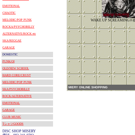
EMOTIONAL
CHAOTIC
MELODIC/POP PUNK
WAKE UP SCREAMIN
ROCKA/PSYCHOBILLY
ALTERNATIVE/ROCK etc
SKA/REGGAE
GARAGE
DOMESTIC
PUNK/OI
OLD/NEW SCHOOL
HARD CORE/CRUST
MELODIC/POP PUNK
MIERY ONLINE SHOPPING
SKA/PSYCHOBILLY
ROCK/ALTERNATIVE
EMOTIONAL
GARAGE
CLUB MUSIC
TシャツGOODS
DISC SHOP MISERY