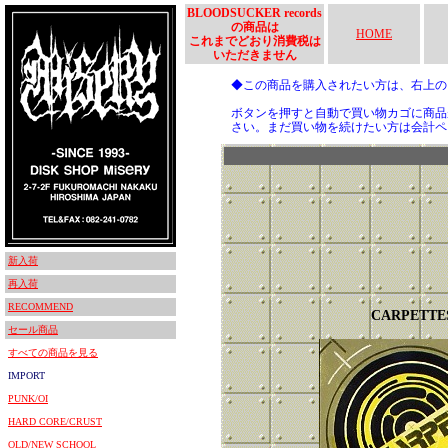
BLOODSUCKER records
の商品は
HOME
これまでどおり消費税は
いただきません
◆この商品を購入されたい方は、右上
ボタンを押すと自動で買い物カゴに商品
さい。まだ買い物を続けたい方は会計ペ
新入荷
再入荷
RECOMMEND
CARPETTE
セール商品
すべての商品を見る
IMPORT
PUNK/OI
HARD CORE/CRUST
OLD/NEW SCHOOL