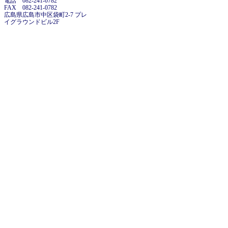
電話 082-241-0782
FAX 082-241-0782
広島県広島市中区袋町2-7 プレ
イグラウンドビル2F