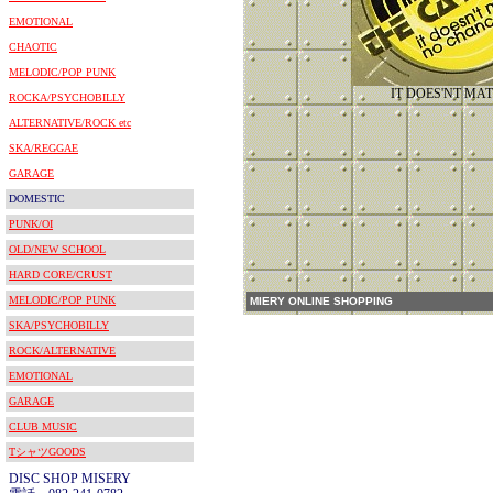
EMOTIONAL
CHAOTIC
MELODIC/POP PUNK
IT DOES'NT MA
ROCKA/PSYCHOBILLY
ALTERNATIVE/ROCK etc
SKA/REGGAE
GARAGE
DOMESTIC
PUNK/OI
OLD/NEW SCHOOL
HARD CORE/CRUST
MELODIC/POP PUNK
MIERY ONLINE SHOPPING
SKA/PSYCHOBILLY
ROCK/ALTERNATIVE
EMOTIONAL
GARAGE
CLUB MUSIC
TシャツGOODS
DISC SHOP MISERY